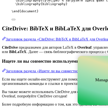
\bibliographystyle
{jpe} 
% загрузите здесь файл с
\bibliography
{bibliography}
\end
{
document
}
CiteDrive: BibTeX и BibLaTeX для Overl
Заголовок раздела «CiteDrive: BibTeX и BibLaTeX для Overlea
CiteDrive
предназначен для авторов LaTeX в
Overleaf
: управле
или
BibLaTeX
. Далее — связь библиографического процесса с O
Ищете ли вы совместно используемый онлайн-инс
Заголовок раздела «Ищете ли вы совместно используемый о
Если вы ищете онлайн-инструмент для помощи в управлении ва
Manage
организовывать команды и ссылки в проектах, одновременно по
Вы также можете использовать CiteDrive для создания библиог
Overleaf, попробуйте CiteDrive сегодня!
Более подробную информацию о том, как это сделать, вы може