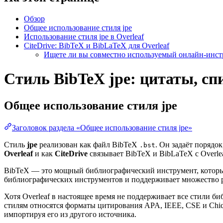
Обзор
Общее использование стиля jpe
Использование стиля jpe в Overleaf
CiteDrive: BibTeX и BibLaTeX для Overleaf
Ищете ли вы совместно используемый онлайн-инстр
Стиль BibTeX jpe: цитаты, сп
Общее использование стиля
jpe
Заголовок раздела «Общее использование стиля jpe»
Стиль
jpe
реализован как файл BibTeX
. Он задаёт порядо
.bst
Overleaf
и как
CiteDrive
связывает BibTeX и BibLaTeX с Overlea
BibTeX — это мощный библиографический инструмент, который
библиографических инструментов и поддерживает множество 
Хотя Overleaf в настоящее время не поддерживает все стили 
стилям относятся форматы цитирования APA, IEEE, CSE и Chi
импортируя его из другого источника.