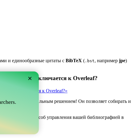
ками и единообразные цитаты с
BibTeX
(
, например
jpe
)
.bst
×
 который подключается к Overleaf?
рый подключается к Overleaf?»
ve может быть идеальным решением! Он позволяет собирать и
rchers.
af.
ы ищете простой способ управления вашей библиографией в