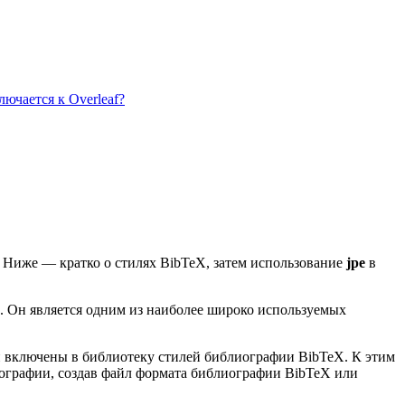
ючается к Overleaf?
. Ниже — кратко о стилях BibTeX, затем использование
jpe
в
. Он является одним из наиболее широко используемых
ии включены в библиотеку стилей библиографии BibTeX. К этим
иографии, создав файл формата библиографии BibTeX или