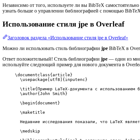
Независимо от того, используете ли вы BibTeX самостоятельно
узнать больше о управлении библиографией с помощью BibTeX и
Использование стиля
jpe
в Overleaf
Заголовок раздела «Использование стиля jpe в Overleaf»
Можно ли использовать стиль библиографии
jpe
BibTeX в Over
Ответ положительный! Стиль библиографии
jpe
— один из мног
используйте следующий пример для нового документа в Overlea
\documentclass
{
article
}
\usepackage
[
utf8
]{
inputenc
}
\title
{Пример LaTeX-документа с использованием б
\author
{John Smith}
\begin
{
document
}
\maketitle
Недавние исследования показали, что LaTeX являет
\medskip