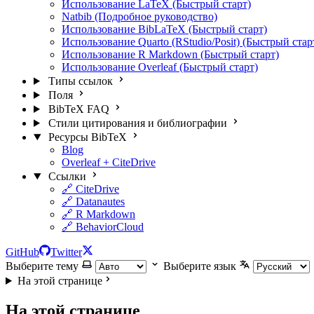
Использование LaTeX (Быстрый старт)
Natbib (Подробное руководство)
Использование BibLaTeX (Быстрый старт)
Использование Quarto (RStudio/Posit) (Быстрый стар
Использование R Markdown (Быстрый старт)
Использование Overleaf (Быстрый старт)
Типы ссылок
Поля
BibTeX FAQ
Стили цитирования и библиографии
Ресурсы BibTeX
Blog
Overleaf + CiteDrive
Ссылки
🔗 CiteDrive
🔗 Datanautes
🔗 R Markdown
🔗 BehaviorCloud
GitHub
Twitter
Выберите тему
Выберите язык
На этой странице
На этой странице