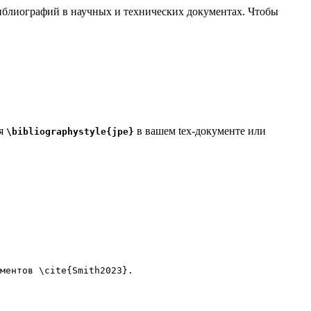
 библиографий в научных и технических документах. Чтобы
дя
в вашем tex-документе или
\bibliographystyle{jpe}
ментов 
\cite
{
Smith2023
}.