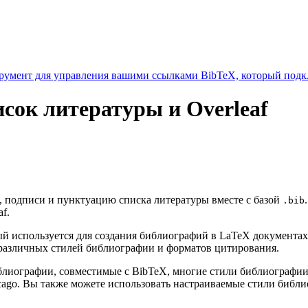
умент для управления вашими ссылками BibTeX, который подкл
исок литературы и Overleaf
к, подписи и пунктуацию списка литературы вместе с базой
.bib
f.
 используется для создания библиографий в LaTeX документах
различных стилей библиографии и форматов цитирования.
библиографии, совместимые с BibTeX, многие стили библиограф
cago. Вы также можете использовать настраиваемые стили библ