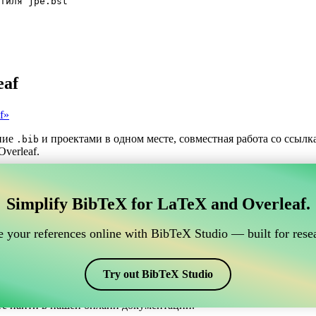
тиля jpe.bst
eaf
f»
ние
и проектами в одном месте, совместная работа со ссыл
.bib
verleaf.
трумент для управления вашими ссылками BibTeX,
Simplify BibTeX for LaTeX and Overleaf.
нлайн-инструмент для управления вашими ссылками BibTeX, кото
шими ссылками, цитатами и библиографией в Overleaf, CiteDri
 your references online with BibTeX Studio — built for resea
ддерживая актуальность записей BibTeX в вашем проекте Overle
рафий и цитат в различных стилях, включая jpe. Так что если в
Try out BibTeX Studio
те найти в нашей онлайн документации.