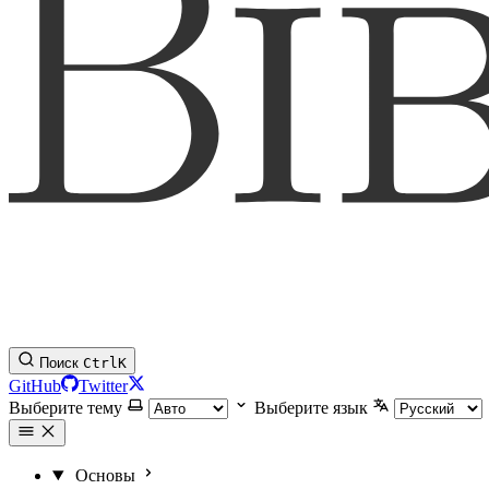
Поиск
Ctrl
K
GitHub
Twitter
Выберите тему
Выберите язык
Основы