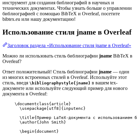
инструмент для создания библиографий в научных и
технических документах. Чтобы узнать больше о управлении
библиографией с помощью BibTeX и Overleaf, посетите
bibtex.eu или нашу документацию!
Использование стиля
jname
в Overleaf
Заголовок раздела «Использование стиля jname в Overleaf»
Можно ли использовать стиль библиографии
jname
BibTeX в
Overleaf?
Ответ положительный! Стиль библиографии
jname
— один
из многих встроенных стилей в Overleaf. Используйте этот
стиль, введя
в вашем tex-
\bibliographystyle{jname}
документе или используйте следующий пример для нового
документа в Overleaf:
\documentclass
{
article
}
\usepackage
[
utf8
]{
inputenc
}
\title
{Пример LaTeX-документа с использованием б
\author
{John Smith}
\begin
{
document
}