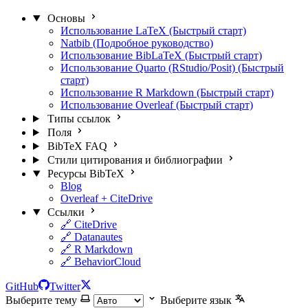
Основы
Использование LaTeX (Быстрый старт)
Natbib (Подробное руководство)
Использование BibLaTeX (Быстрый старт)
Использование Quarto (RStudio/Posit) (Быстрый
старт)
Использование R Markdown (Быстрый старт)
Использование Overleaf (Быстрый старт)
Типы ссылок
Поля
BibTeX FAQ
Стили цитирования и библиографии
Ресурсы BibTeX
Blog
Overleaf + CiteDrive
Ссылки
🔗 CiteDrive
🔗 Datanautes
🔗 R Markdown
🔗 BehaviorCloud
GitHub
Twitter
Выберите тему
Выберите язык