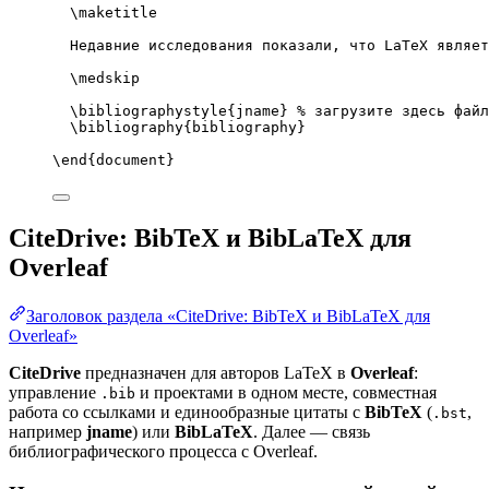
\maketitle
Недавние исследования показали, что LaTeX являет
\medskip
\bibliographystyle
{jname} 
% загрузите здесь файл
\bibliography
{bibliography}
\end
{
document
}
CiteDrive: BibTeX и BibLaTeX для
Overleaf
Заголовок раздела «CiteDrive: BibTeX и BibLaTeX для
Overleaf»
CiteDrive
предназначен для авторов LaTeX в
Overleaf
:
управление
и проектами в одном месте, совместная
.bib
работа со ссылками и единообразные цитаты с
BibTeX
(
,
.bst
например
jname
) или
BibLaTeX
. Далее — связь
библиографического процесса с Overleaf.