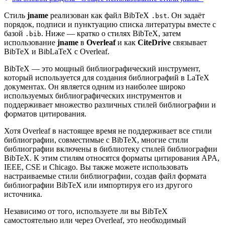
Стиль
jname
реализован как файл BibTeX
. Он задаёт
.bst
порядок, подписи и пунктуацию списка литературы вместе с
базой
. Ниже — кратко о стилях BibTeX, затем
.bib
использование
jname
в
Overleaf
и как
CiteDrive
связывает
BibTeX и BibLaTeX с Overleaf.
BibTeX — это мощный библиографический инструмент,
который используется для создания библиографий в LaTeX
документах. Он является одним из наиболее широко
используемых библиографических инструментов и
поддерживает множество различных стилей библиографии и
форматов цитирования.
Хотя Overleaf в настоящее время не поддерживает все стили
библиографии, совместимые с BibTeX, многие стили
библиографии включены в библиотеку стилей библиографии
BibTeX. К этим стилям относятся форматы цитирования APA,
IEEE, CSE и Chicago. Вы также можете использовать
настраиваемые стили библиографии, создав файл формата
библиографии BibTeX или импортируя его из другого
источника.
Независимо от того, используете ли вы BibTeX
самостоятельно или через Overleaf, это необходимый