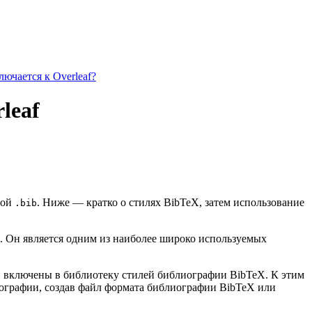
ючается к Overleaf?
leaf
зой
. Ниже — кратко о стилях BibTeX, затем использование
.bib
. Он является одним из наиболее широко используемых
ии включены в библиотеку стилей библиографии BibTeX. К этим
иографии, создав файл формата библиографии BibTeX или