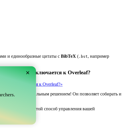
ками и единообразные цитаты с
BibTeX
(
, например
.bst
×
 который подключается к Overleaf?
рый подключается к Overleaf?»
ve может быть идеальным решением! Он позволяет собирать и
rchers.
af.
если вы ищете простой способ управления вашей