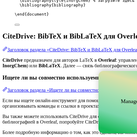
\bibliographystyle
{InorgChem} 
% загрузите здесь 
\bibliography
{bibliography}
\end
{
document
}
CiteDrive: BibTeX и BibLaTeX для Overl
Заголовок раздела «CiteDrive: BibTeX и BibLaTeX для Overlea
CiteDrive
предназначен для авторов LaTeX в
Overleaf
: управле
InorgChem
) или
BibLaTeX
. Далее — связь библиографического
Ищете ли вы совместно используемый онлайн-инс
Заголовок раздела «Ищете ли вы совместно используемый о
Если вы ищете онлайн-инструмент для помощи в управлении ва
Manage
организовывать команды и ссылки в проектах, одновременно по
Вы также можете использовать CiteDrive для создания библиог
библиографией в Overleaf, попробуйте CiteDrive сегодня!
Более подробную информацию о том, как это сделать, вы може