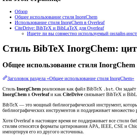
Обзор
Общее использование стиля InorgChem
Использование стиля InorgChem в Overleaf
CiteDrive: BibTeX и BibLaTeX для Overleaf
Ищете ли вы совместно используемый онлайн-инстр
Стиль BibTeX InorgChem: цит
Общее использование стиля
InorgChem
Заголовок раздела «Общее использование стиля InorgChem»
Стиль
InorgChem
реализован как файл BibTeX
. Он задаё
.bst
InorgChem
в
Overleaf
и как
CiteDrive
связывает BibTeX и BibLa
BibTeX — это мощный библиографический инструмент, который
библиографических инструментов и поддерживает множество 
Хотя Overleaf в настоящее время не поддерживает все стили 
стилям относятся форматы цитирования APA, IEEE, CSE и Chi
импортируя его из другого источника.