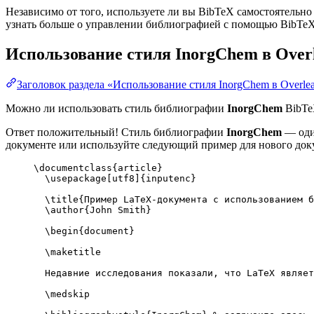
Независимо от того, используете ли вы BibTeX самостоятельно
узнать больше о управлении библиографией с помощью BibTeX и
Использование стиля
InorgChem
в Over
Заголовок раздела «Использование стиля InorgChem в Overle
Можно ли использовать стиль библиографии
InorgChem
BibTeX
Ответ положительный! Стиль библиографии
InorgChem
— один
документе или используйте следующий пример для нового доку
\documentclass
{
article
}
\usepackage
[
utf8
]{
inputenc
}
\title
{Пример LaTeX-документа с использованием б
\author
{John Smith}
\begin
{
document
}
\maketitle
Недавние исследования показали, что LaTeX являет
\medskip