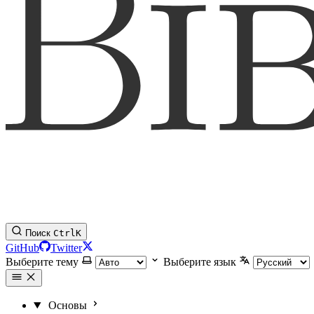
Поиск
Ctrl
K
GitHub
Twitter
Выберите тему
Выберите язык
Основы