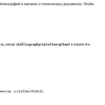
 библиографий в научных и технических документах. Чтобы
иль, введя
в вашем tex-
\bibliographystyle{InorgChem}
ментов 
\cite
{
Smith2023
}.