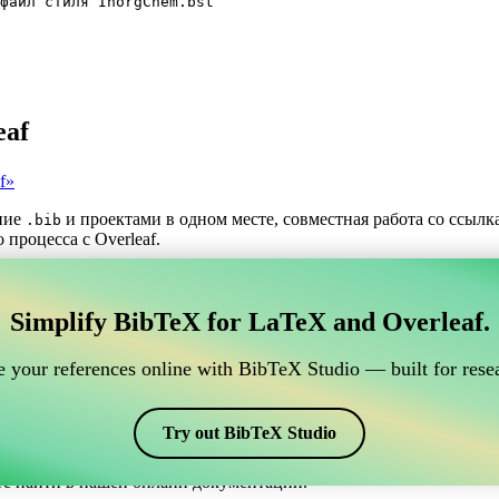
файл стиля InorgChem.bst
eaf
f»
ние
и проектами в одном месте, совместная работа со ссыл
.bib
 процесса с Overleaf.
трумент для управления вашими ссылками BibTeX,
Simplify BibTeX for LaTeX and Overleaf.
нлайн-инструмент для управления вашими ссылками BibTeX, кото
шими ссылками, цитатами и библиографией в Overleaf, CiteDri
 your references online with BibTeX Studio — built for resea
ддерживая актуальность записей BibTeX в вашем проекте Overle
рафий и цитат в различных стилях, включая InorgChem. Так что 
Try out BibTeX Studio
те найти в нашей онлайн документации.