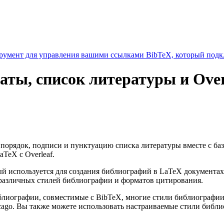
умент для управления вашими ссылками BibTeX, который подкл
аты, список литературы и Over
т порядок, подписи и пунктуацию списка литературы вместе с ба
TeX с Overleaf.
 используется для создания библиографий в LaTeX документах
различных стилей библиографии и форматов цитирования.
библиографии, совместимые с BibTeX, многие стили библиограф
cago. Вы также можете использовать настраиваемые стили библ