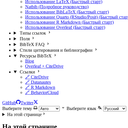
Использование LaTeX (Быстрый старт)
Natbib (Подробное руководство)
Использование BibLaTeX (Быстрый старт)
Использование Quarto (RStudio/Posit) (Быстрый стар
Использование R Markdown (Быстрый старт)
Использование Overleaf (Быстрый старт)
Типы ссылок
Поля
BibTeX FAQ
Стили цитирования и библиографии
Ресурсы BibTeX
Blog
Overleaf + CiteDrive
Ссылки
🔗 CiteDrive
🔗 Datanautes
🔗 R Markdown
🔗 BehaviorCloud
GitHub
Twitter
Выберите тему
Выберите язык
На этой странице
На этой странице