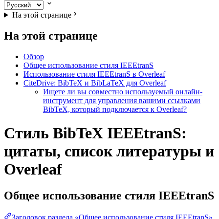
На этой странице
На этой странице
Обзор
Общее использование стиля IEEEtranS
Использование стиля IEEEtranS в Overleaf
CiteDrive: BibTeX и BibLaTeX для Overleaf
Ищете ли вы совместно используемый онлайн-
инструмент для управления вашими ссылками
BibTeX, который подключается к Overleaf?
Стиль BibTeX IEEEtranS:
цитаты, список литературы и
Overleaf
Общее использование стиля
IEEEtranS
Заголовок раздела «Общее использование стиля IEEEtranS»