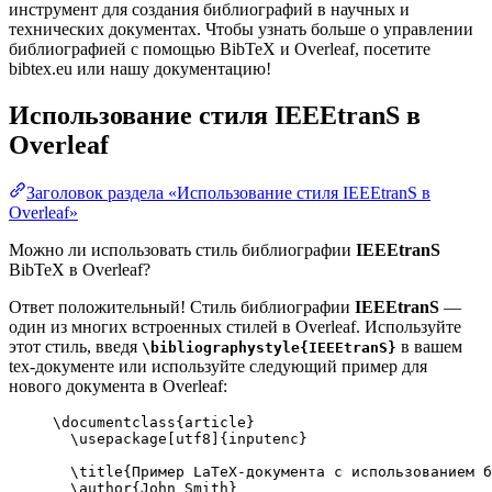
инструмент для создания библиографий в научных и
технических документах. Чтобы узнать больше о управлении
библиографией с помощью BibTeX и Overleaf, посетите
bibtex.eu или нашу документацию!
Использование стиля
IEEEtranS
в
Overleaf
Заголовок раздела «Использование стиля IEEEtranS в
Overleaf»
Можно ли использовать стиль библиографии
IEEEtranS
BibTeX в Overleaf?
Ответ положительный! Стиль библиографии
IEEEtranS
—
один из многих встроенных стилей в Overleaf. Используйте
этот стиль, введя
в вашем
\bibliographystyle{IEEEtranS}
tex-документе или используйте следующий пример для
нового документа в Overleaf:
\documentclass
{
article
}
\usepackage
[
utf8
]{
inputenc
}
\title
{Пример LaTeX-документа с использованием б
\author
{John Smith}