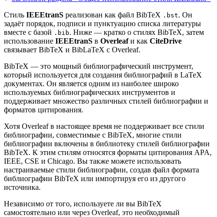
Стиль
IEEEtranS
реализован как файл BibTeX
. Он
.bst
задаёт порядок, подписи и пунктуацию списка литературы
вместе с базой
. Ниже — кратко о стилях BibTeX, затем
.bib
использование
IEEEtranS
в
Overleaf
и как
CiteDrive
связывает BibTeX и BibLaTeX с Overleaf.
BibTeX — это мощный библиографический инструмент,
который используется для создания библиографий в LaTeX
документах. Он является одним из наиболее широко
используемых библиографических инструментов и
поддерживает множество различных стилей библиографии и
форматов цитирования.
Хотя Overleaf в настоящее время не поддерживает все стили
библиографии, совместимые с BibTeX, многие стили
библиографии включены в библиотеку стилей библиографии
BibTeX. К этим стилям относятся форматы цитирования APA,
IEEE, CSE и Chicago. Вы также можете использовать
настраиваемые стили библиографии, создав файл формата
библиографии BibTeX или импортируя его из другого
источника.
Независимо от того, используете ли вы BibTeX
самостоятельно или через Overleaf, это необходимый