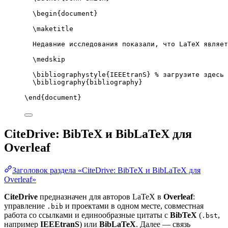
\begin
{
document
}
\maketitle
Недавние исследования показали, что LaTeX являет
\medskip
\bibliographystyle
{IEEEtranS} 
% загрузите здесь 
\bibliography
{bibliography}
\end
{
document
}
CiteDrive: BibTeX и BibLaTeX для
Overleaf
Заголовок раздела «CiteDrive: BibTeX и BibLaTeX для
Overleaf»
CiteDrive
предназначен для авторов LaTeX в
Overleaf
:
управление
и проектами в одном месте, совместная
.bib
работа со ссылками и единообразные цитаты с
BibTeX
(
,
.bst
например
IEEEtranS
) или
BibLaTeX
. Далее — связь