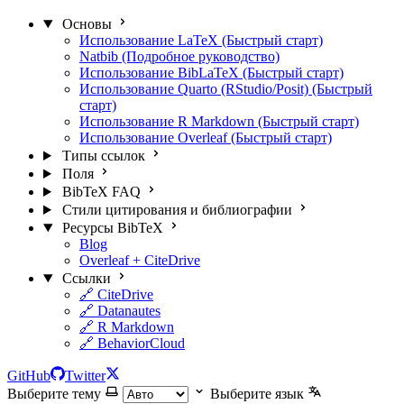
Основы
Использование LaTeX (Быстрый старт)
Natbib (Подробное руководство)
Использование BibLaTeX (Быстрый старт)
Использование Quarto (RStudio/Posit) (Быстрый
старт)
Использование R Markdown (Быстрый старт)
Использование Overleaf (Быстрый старт)
Типы ссылок
Поля
BibTeX FAQ
Стили цитирования и библиографии
Ресурсы BibTeX
Blog
Overleaf + CiteDrive
Ссылки
🔗 CiteDrive
🔗 Datanautes
🔗 R Markdown
🔗 BehaviorCloud
GitHub
Twitter
Выберите тему
Выберите язык