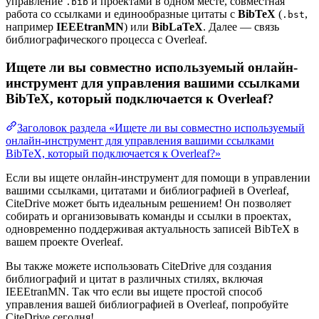
управление
и проектами в одном месте, совместная
.bib
работа со ссылками и единообразные цитаты с
BibTeX
(
,
.bst
например
IEEEtranMN
) или
BibLaTeX
. Далее — связь
библиографического процесса с Overleaf.
Ищете ли вы совместно используемый онлайн-
инструмент для управления вашими ссылками
BibTeX, который подключается к Overleaf?
Заголовок раздела «Ищете ли вы совместно используемый
онлайн-инструмент для управления вашими ссылками
BibTeX, который подключается к Overleaf?»
Если вы ищете онлайн-инструмент для помощи в управлении
вашими ссылками, цитатами и библиографией в Overleaf,
CiteDrive может быть идеальным решением! Он позволяет
собирать и организовывать команды и ссылки в проектах,
одновременно поддерживая актуальность записей BibTeX в
вашем проекте Overleaf.
Вы также можете использовать CiteDrive для создания
библиографий и цитат в различных стилях, включая
IEEEtranMN. Так что если вы ищете простой способ
управления вашей библиографией в Overleaf, попробуйте
CiteDrive сегодня!