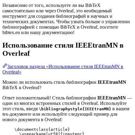
Независимо от того, используете ли вы BibTeX
самостоятельно или через Overleaf, это необходимый
инструмент для создания библиографий в научных и
технических документах. Чтобы узнать больше о управлении
библиографией с помощью BibTeX и Overleaf, посетите
bibtex.eu или нашу документацию!
Использование стиля
IEEEtranMN
в
Overleaf
Заголовок раздела «Использование стиля IEEEtranMN в
Overleaf»
Можно ли использовать стиль библиографии
IEEEtranMN
BibTeX в Overleaf?
Ответ положительный! Стиль библиографии
IEEEtranMN
—
один из многих встроенных стилей в Overleaf. Используйте
этот стиль, введя
в вашем
\bibliographystyle{IEEEtranMN}
tex-документе или используйте следующий пример для
нового документа в Overleaf:
\documentclass
{
article
}
\usepackage
[
utf8
]{
inputenc
}