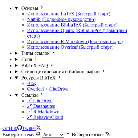
Основы
Использование LaTeX (Быстрый старт)
Natbib (Подробное руководство)
Использование BibLaTeX (Быстрый старт)
Использование Quarto (RStudio/Posit) (Быстрый
старт)
Использование R Markdown (Быстрый старт)
Использование Overleaf (Быстрый старт)
Типы ссылок
Поля
BibTeX FAQ
Стили цитирования и библиографии
Ресурсы BibTeX
Blog
Overleaf + CiteDrive
Ссылки
🔗 CiteDrive
🔗 Datanautes
🔗 R Markdown
🔗 BehaviorCloud
GitHub
Twitter
Выберите тему
Выберите язык