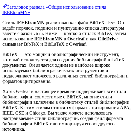
Заголовок раздела «Общее использование стиля
IEEEtranMN»
Стиль
IEEEtranMN
реализован как файл BibTeX
. Он
.bst
задаёт порядок, подписи и пунктуацию списка литературы
вместе с базой
. Ниже — кратко о стилях BibTeX, затем
.bib
использование
IEEEtranMN
в
Overleaf
и как
CiteDrive
связывает BibTeX и BibLaTeX с Overleaf.
BibTeX — это мощный библиографический инструмент,
который используется для создания библиографий в LaTeX
документах. Он является одним из наиболее широко
используемых библиографических инструментов и
поддерживает множество различных стилей библиографии и
форматов цитирования.
Хотя Overleaf в настоящее время не поддерживает все стили
библиографии, совместимые с BibTeX, многие стили
библиографии включены в библиотеку стилей библиографии
BibTeX. К этим стилям относятся форматы цитирования APA,
IEEE, CSE и Chicago. Вы также можете использовать
настраиваемые стили библиографии, создав файл формата
библиографии BibTeX или импортируя его из другого
источника.