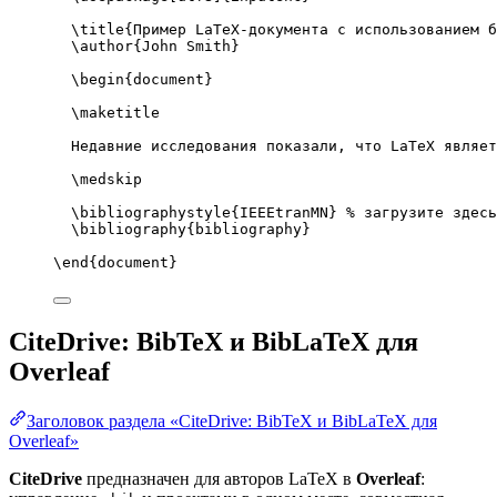
\title
{Пример LaTeX-документа с использованием б
\author
{John Smith}
\begin
{
document
}
\maketitle
Недавние исследования показали, что LaTeX являет
\medskip
\bibliographystyle
{IEEEtranMN} 
% загрузите здесь
\bibliography
{bibliography}
\end
{
document
}
CiteDrive: BibTeX и BibLaTeX для
Overleaf
Заголовок раздела «CiteDrive: BibTeX и BibLaTeX для
Overleaf»
CiteDrive
предназначен для авторов LaTeX в
Overleaf
: