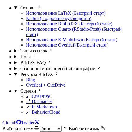
Основы
Использование LaTeX (Быстрый старт)
Natbib (Подробное руководство)
Использование BibLaTeX (Быстрый старт)
Использование Quarto (RStudio/Posit) (Быстрый
старт)
Использование R Markdown (Быстрый старт)
Использование Overleaf (Быстрый старт)
Типы ссылок
Поля
BibTeX FAQ
Стили цитирования и библиографии
Ресурсы BibTeX
Blog
Overleaf + CiteDrive
Ссылки
🔗 CiteDrive
🔗 Datanautes
🔗 R Markdown
🔗 BehaviorCloud
GitHub
Twitter
Выберите тему
Выберите язык