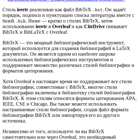
Стиль
ieeetr
реализован как файл BibTeX
. Он задаёт
.bst
порядок, подписи и пунктуацию списка литературы вместе с
базой
. Ниже — кратко о стилях BibTeX, затем
.bib
использование
ieeetr
в
Overleaf
и как
CiteDrive
связывает
BibTeX и BibLaTeX с Overleaf.
BibTeX — это мощный библиографический инструмент,
который используется для создания библиографий в LaTeX
документах. Он является одним из наиболее широко
используемых библиографических инструментов и
поддерживает множество различных стилей библиографии и
форматов цитирования.
Хотя Overleaf в настоящее время не поддерживает все стили
библиографии, совместимые с BibTeX, многие стили
библиографии включены в библиотеку стилей библиографии
BibTeX. К этим стилям относятся форматы цитирования APA,
IEEE, CSE и Chicago. Вы также можете использовать
настраиваемые стили библиографии, создав файл формата
библиографии BibTeX или импортируя его из другого
источника.
Независимо от того, используете ли вы BibTeX
самостоятельно или через Overleaf, это необходимый