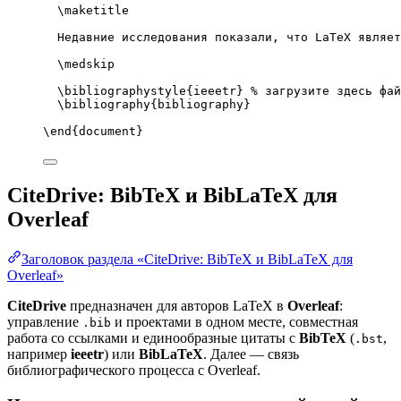
\maketitle
Недавние исследования показали, что LaTeX являет
\medskip
\bibliographystyle
{ieeetr} 
% загрузите здесь фай
\bibliography
{bibliography}
\end
{
document
}
CiteDrive: BibTeX и BibLaTeX для
Overleaf
Заголовок раздела «CiteDrive: BibTeX и BibLaTeX для
Overleaf»
CiteDrive
предназначен для авторов LaTeX в
Overleaf
:
управление
и проектами в одном месте, совместная
.bib
работа со ссылками и единообразные цитаты с
BibTeX
(
,
.bst
например
ieeetr
) или
BibLaTeX
. Далее — связь
библиографического процесса с Overleaf.