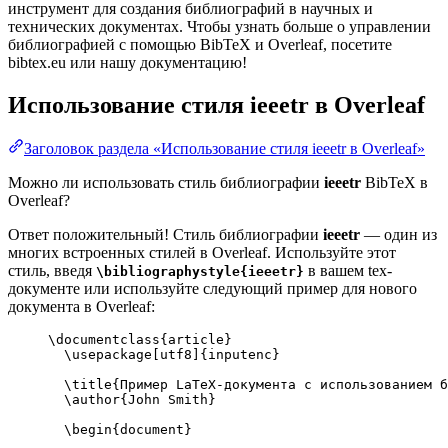
инструмент для создания библиографий в научных и
технических документах. Чтобы узнать больше о управлении
библиографией с помощью BibTeX и Overleaf, посетите
bibtex.eu или нашу документацию!
Использование стиля
ieeetr
в Overleaf
Заголовок раздела «Использование стиля ieeetr в Overleaf»
Можно ли использовать стиль библиографии
ieeetr
BibTeX в
Overleaf?
Ответ положительный! Стиль библиографии
ieeetr
— один из
многих встроенных стилей в Overleaf. Используйте этот
стиль, введя
в вашем tex-
\bibliographystyle{ieeetr}
документе или используйте следующий пример для нового
документа в Overleaf:
\documentclass
{
article
}
\usepackage
[
utf8
]{
inputenc
}
\title
{Пример LaTeX-документа с использованием б
\author
{John Smith}
\begin
{
document
}