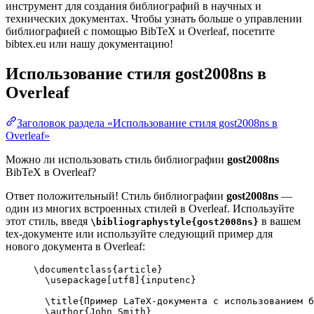
инструмент для создания библиографий в научных и
технических документах. Чтобы узнать больше о управлении
библиографией с помощью BibTeX и Overleaf, посетите
bibtex.eu или нашу документацию!
Использование стиля
gost2008ns
в
Overleaf
Заголовок раздела «Использование стиля gost2008ns в
Overleaf»
Можно ли использовать стиль библиографии
gost2008ns
BibTeX в Overleaf?
Ответ положительный! Стиль библиографии
gost2008ns
—
один из многих встроенных стилей в Overleaf. Используйте
этот стиль, введя
в вашем
\bibliographystyle{gost2008ns}
tex-документе или используйте следующий пример для
нового документа в Overleaf:
\documentclass
{
article
}
\usepackage
[
utf8
]{
inputenc
}
\title
{Пример LaTeX-документа с использованием б
\author
{John Smith}