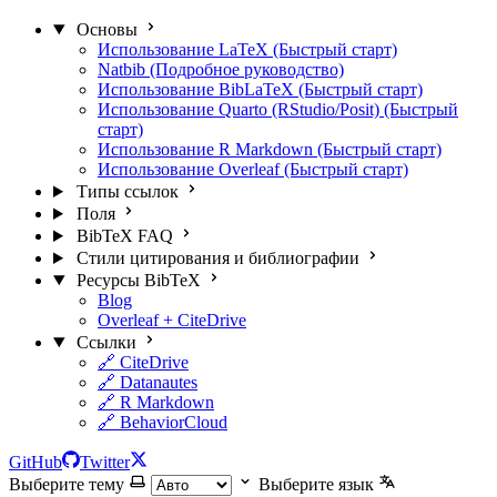
Основы
Использование LaTeX (Быстрый старт)
Natbib (Подробное руководство)
Использование BibLaTeX (Быстрый старт)
Использование Quarto (RStudio/Posit) (Быстрый
старт)
Использование R Markdown (Быстрый старт)
Использование Overleaf (Быстрый старт)
Типы ссылок
Поля
BibTeX FAQ
Стили цитирования и библиографии
Ресурсы BibTeX
Blog
Overleaf + CiteDrive
Ссылки
🔗 CiteDrive
🔗 Datanautes
🔗 R Markdown
🔗 BehaviorCloud
GitHub
Twitter
Выберите тему
Выберите язык