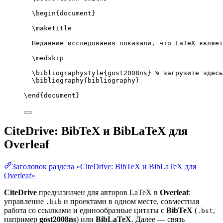
\begin
{
document
}
\maketitle
Недавние исследования показали, что LaTeX являет
\medskip
\bibliographystyle
{gost2008ns} 
% загрузите здесь
\bibliography
{bibliography}
\end
{
document
}
CiteDrive: BibTeX и BibLaTeX для
Overleaf
Заголовок раздела «CiteDrive: BibTeX и BibLaTeX для
Overleaf»
CiteDrive
предназначен для авторов LaTeX в
Overleaf
:
управление
и проектами в одном месте, совместная
.bib
работа со ссылками и единообразные цитаты с
BibTeX
(
,
.bst
например
gost2008ns
) или
BibLaTeX
. Далее — связь