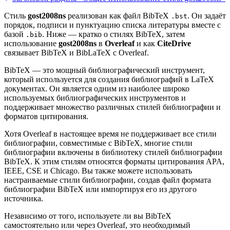
Стиль
gost2008ns
реализован как файл BibTeX
. Он задаёт
.bst
порядок, подписи и пунктуацию списка литературы вместе с
базой
. Ниже — кратко о стилях BibTeX, затем
.bib
использование
gost2008ns
в
Overleaf
и как
CiteDrive
связывает BibTeX и BibLaTeX с Overleaf.
BibTeX — это мощный библиографический инструмент,
который используется для создания библиографий в LaTeX
документах. Он является одним из наиболее широко
используемых библиографических инструментов и
поддерживает множество различных стилей библиографии и
форматов цитирования.
Хотя Overleaf в настоящее время не поддерживает все стили
библиографии, совместимые с BibTeX, многие стили
библиографии включены в библиотеку стилей библиографии
BibTeX. К этим стилям относятся форматы цитирования APA,
IEEE, CSE и Chicago. Вы также можете использовать
настраиваемые стили библиографии, создав файл формата
библиографии BibTeX или импортируя его из другого
источника.
Независимо от того, используете ли вы BibTeX
самостоятельно или через Overleaf, это необходимый