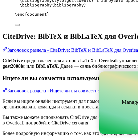
\bibliographystyle
{gost2008ls} 
% загрузите здесь
\bibliography
{bibliography}
\end
{
document
}
CiteDrive: BibTeX и BibLaTeX для Overl
Заголовок раздела «CiteDrive: BibTeX и BibLaTeX для Overlea
CiteDrive
предназначен для авторов LaTeX в
Overleaf
: управле
gost2008ls
) или
BibLaTeX
. Далее — связь библиографического п
Ищете ли вы совместно используемый онлайн-инс
Заголовок раздела «Ищете ли вы совместно используемый о
Если вы ищете онлайн-инструмент для помощи в управлении ва
Manage
организовывать команды и ссылки в проектах, одновременно по
Вы также можете использовать CiteDrive для создания библиог
в Overleaf, попробуйте CiteDrive сегодня!
Более подробную информацию о том, как это сделать, вы може