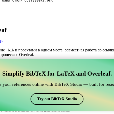
 файл стиля gost2008ls.bst
eaf
f»
ние
и проектами в одном месте, совместная работа со ссыл
.bib
роцесса с Overleaf.
трумент для управления вашими ссылками BibTeX,
Simplify BibTeX for LaTeX and Overleaf.
нлайн-инструмент для управления вашими ссылками BibTeX, кото
шими ссылками, цитатами и библиографией в Overleaf, CiteDri
 your references online with BibTeX Studio — built for resea
ддерживая актуальность записей BibTeX в вашем проекте Overle
рафий и цитат в различных стилях, включая gost2008ls. Так что
Try out BibTeX Studio
те найти в нашей онлайн документации.