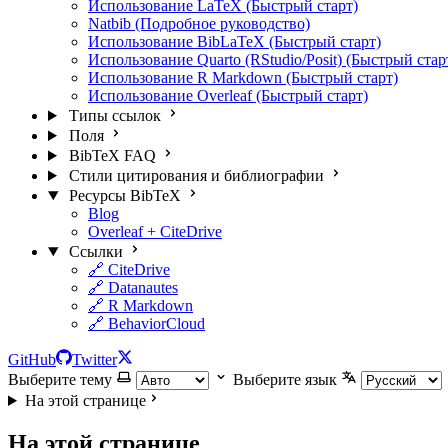
Использование LaTeX (Быстрый старт)
Natbib (Подробное руководство)
Использование BibLaTeX (Быстрый старт)
Использование Quarto (RStudio/Posit) (Быстрый стар
Использование R Markdown (Быстрый старт)
Использование Overleaf (Быстрый старт)
Типы ссылок
Поля
BibTeX FAQ
Стили цитирования и библиографии
Ресурсы BibTeX
Blog
Overleaf + CiteDrive
Ссылки
🔗 CiteDrive
🔗 Datanautes
🔗 R Markdown
🔗 BehaviorCloud
GitHub
Twitter
Выберите тему
Выберите язык
На этой странице
На этой странице