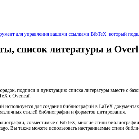
умент для управления вашими ссылками BibTeX, который подкл
аты, список литературы и Overl
 порядок, подписи и пунктуацию списка литературы вместе с баз
eX с Overleaf.
 используется для создания библиографий в LaTeX документах
различных стилей библиографии и форматов цитирования.
библиографии, совместимые с BibTeX, многие стили библиограф
cago. Вы также можете использовать настраиваемые стили библ