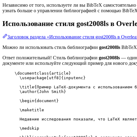
Независимо от того, используете ли вы BibTeX самостоятельно
узнать больше о управлении библиографией с помощью BibTeX и
Использование стиля
gost2008ls
в Overle
Заголовок раздела «Использование стиля gost2008ls в Overlea
Можно ли использовать стиль библиографии
gost2008ls
BibTeX 
Ответ положительный! Стиль библиографии
gost2008ls
— один 
документе или используйте следующий пример для нового доку
\documentclass
{
article
}
\usepackage
[
utf8
]{
inputenc
}
\title
{Пример LaTeX-документа с использованием б
\author
{John Smith}
\begin
{
document
}
\maketitle
Недавние исследования показали, что LaTeX являет
\medskip