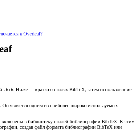
ючается к Overleaf?
eaf
ой
. Ниже — кратко о стилях BibTeX, затем использование
.bib
. Он является одним из наиболее широко используемых
ии включены в библиотеку стилей библиографии BibTeX. К этим
иографии, создав файл формата библиографии BibTeX или