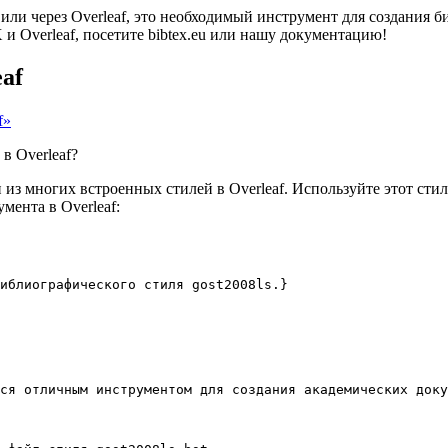
 или через Overleaf, это необходимый инструмент для создания
 Overleaf, посетите bibtex.eu или нашу документацию!
af
f»
в Overleaf?
из многих встроенных стилей в Overleaf. Используйте этот стил
мента в Overleaf:
иблиографического стиля gost2008ls.}
ся отличным инструментом для создания академических доку