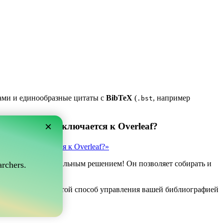
ками и единообразные цитаты с
BibTeX
(
, например
.bst
×
 который подключается к Overleaf?
рый подключается к Overleaf?»
ve может быть идеальным решением! Он позволяет собирать и
rchers.
af.
 если вы ищете простой способ управления вашей библиографией