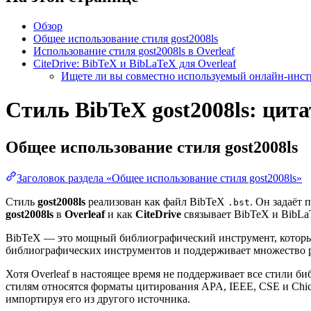
Обзор
Общее использование стиля gost2008ls
Использование стиля gost2008ls в Overleaf
CiteDrive: BibTeX и BibLaTeX для Overleaf
Ищете ли вы совместно используемый онлайн-инстр
Стиль BibTeX gost2008ls: цит
Общее использование стиля
gost2008ls
Заголовок раздела «Общее использование стиля gost2008ls»
Стиль
gost2008ls
реализован как файл BibTeX
. Он задаёт
.bst
gost2008ls
в
Overleaf
и как
CiteDrive
связывает BibTeX и BibLaT
BibTeX — это мощный библиографический инструмент, который
библиографических инструментов и поддерживает множество 
Хотя Overleaf в настоящее время не поддерживает все стили 
стилям относятся форматы цитирования APA, IEEE, CSE и Chi
импортируя его из другого источника.