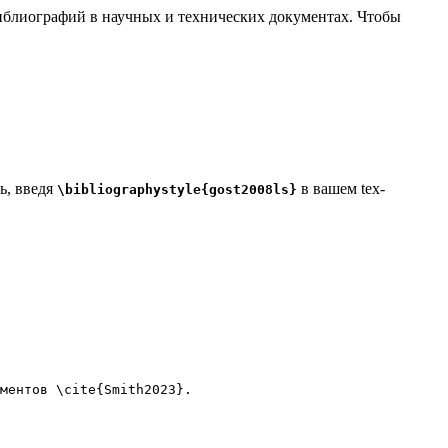
 библиографий в научных и технических документах. Чтобы
ь, введя
в вашем tex-
\bibliographystyle{gost2008ls}
ментов 
\cite
{
Smith2023
}.