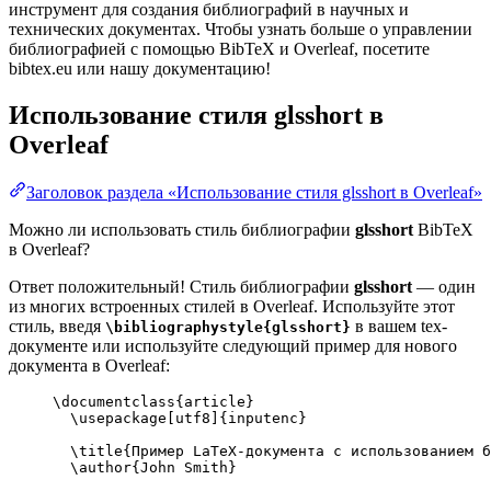
инструмент для создания библиографий в научных и
технических документах. Чтобы узнать больше о управлении
библиографией с помощью BibTeX и Overleaf, посетите
bibtex.eu или нашу документацию!
Использование стиля
glsshort
в
Overleaf
Заголовок раздела «Использование стиля glsshort в Overleaf»
Можно ли использовать стиль библиографии
glsshort
BibTeX
в Overleaf?
Ответ положительный! Стиль библиографии
glsshort
— один
из многих встроенных стилей в Overleaf. Используйте этот
стиль, введя
в вашем tex-
\bibliographystyle{glsshort}
документе или используйте следующий пример для нового
документа в Overleaf:
\documentclass
{
article
}
\usepackage
[
utf8
]{
inputenc
}
\title
{Пример LaTeX-документа с использованием б
\author
{John Smith}