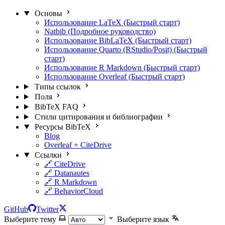
Основы
Использование LaTeX (Быстрый старт)
Natbib (Подробное руководство)
Использование BibLaTeX (Быстрый старт)
Использование Quarto (RStudio/Posit) (Быстрый
старт)
Использование R Markdown (Быстрый старт)
Использование Overleaf (Быстрый старт)
Типы ссылок
Поля
BibTeX FAQ
Стили цитирования и библиографии
Ресурсы BibTeX
Blog
Overleaf + CiteDrive
Ссылки
🔗 CiteDrive
🔗 Datanautes
🔗 R Markdown
🔗 BehaviorCloud
GitHub
Twitter
Выберите тему
Выберите язык