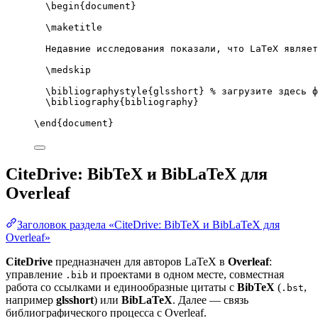
\begin
{
document
}
\maketitle
Недавние исследования показали, что LaTeX являет
\medskip
\bibliographystyle
{glsshort} 
% загрузите здесь ф
\bibliography
{bibliography}
\end
{
document
}
CiteDrive: BibTeX и BibLaTeX для
Overleaf
Заголовок раздела «CiteDrive: BibTeX и BibLaTeX для
Overleaf»
CiteDrive
предназначен для авторов LaTeX в
Overleaf
:
управление
и проектами в одном месте, совместная
.bib
работа со ссылками и единообразные цитаты с
BibTeX
(
,
.bst
например
glsshort
) или
BibLaTeX
. Далее — связь
библиографического процесса с Overleaf.