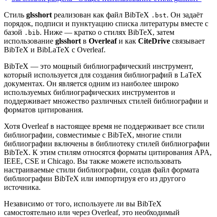
Стиль
glsshort
реализован как файл BibTeX
. Он задаёт
.bst
порядок, подписи и пунктуацию списка литературы вместе с
базой
. Ниже — кратко о стилях BibTeX, затем
.bib
использование
glsshort
в
Overleaf
и как
CiteDrive
связывает
BibTeX и BibLaTeX с Overleaf.
BibTeX — это мощный библиографический инструмент,
который используется для создания библиографий в LaTeX
документах. Он является одним из наиболее широко
используемых библиографических инструментов и
поддерживает множество различных стилей библиографии и
форматов цитирования.
Хотя Overleaf в настоящее время не поддерживает все стили
библиографии, совместимые с BibTeX, многие стили
библиографии включены в библиотеку стилей библиографии
BibTeX. К этим стилям относятся форматы цитирования APA,
IEEE, CSE и Chicago. Вы также можете использовать
настраиваемые стили библиографии, создав файл формата
библиографии BibTeX или импортируя его из другого
источника.
Независимо от того, используете ли вы BibTeX
самостоятельно или через Overleaf, это необходимый