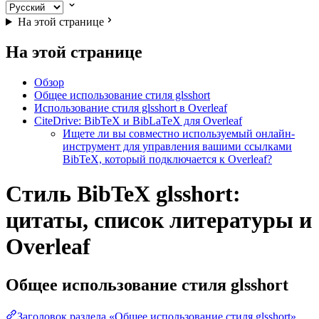
На этой странице
На этой странице
Обзор
Общее использование стиля glsshort
Использование стиля glsshort в Overleaf
CiteDrive: BibTeX и BibLaTeX для Overleaf
Ищете ли вы совместно используемый онлайн-
инструмент для управления вашими ссылками
BibTeX, который подключается к Overleaf?
Стиль BibTeX glsshort:
цитаты, список литературы и
Overleaf
Общее использование стиля
glsshort
Заголовок раздела «Общее использование стиля glsshort»