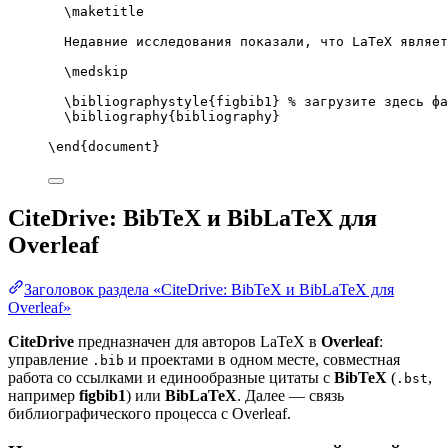
\maketitle
Недавние исследования показали, что LaTeX являет
\medskip
\bibliographystyle
{figbib1} 
% загрузите здесь фа
\bibliography
{bibliography}
\end
{
document
}
CiteDrive: BibTeX и BibLaTeX для
Overleaf
Заголовок раздела «CiteDrive: BibTeX и BibLaTeX для
Overleaf»
CiteDrive
предназначен для авторов LaTeX в
Overleaf
:
управление
и проектами в одном месте, совместная
.bib
работа со ссылками и единообразные цитаты с
BibTeX
(
,
.bst
например
figbib1
) или
BibLaTeX
. Далее — связь
библиографического процесса с Overleaf.