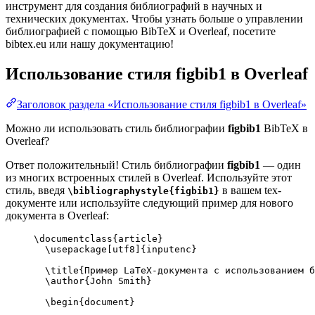
инструмент для создания библиографий в научных и
технических документах. Чтобы узнать больше о управлении
библиографией с помощью BibTeX и Overleaf, посетите
bibtex.eu или нашу документацию!
Использование стиля
figbib1
в Overleaf
Заголовок раздела «Использование стиля figbib1 в Overleaf»
Можно ли использовать стиль библиографии
figbib1
BibTeX в
Overleaf?
Ответ положительный! Стиль библиографии
figbib1
— один
из многих встроенных стилей в Overleaf. Используйте этот
стиль, введя
в вашем tex-
\bibliographystyle{figbib1}
документе или используйте следующий пример для нового
документа в Overleaf:
\documentclass
{
article
}
\usepackage
[
utf8
]{
inputenc
}
\title
{Пример LaTeX-документа с использованием б
\author
{John Smith}
\begin
{
document
}