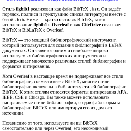
Стиль
figbib1
реализован как файл BibTeX
. Он задаёт
.bst
порядок, подписи и пунктуацию списка литературы вместе с
базой
. Ниже — кратко о стилях BibTeX, затем
.bib
использование
figbib1
в
Overleaf
и как
CiteDrive
связывает
BibTeX и BibLaTeX с Overleaf.
BibTeX — это мощный библиографический инструмент,
который используется для создания библиографий в LaTeX
документах. Он является одним из наиболее широко
используемых библиографических инструментов и
поддерживает множество различных стилей библиографии и
форматов цитирования.
Хотя Overleaf в настоящее время не поддерживает все стили
библиографии, совместимые с BibTeX, многие стили
библиографии включены в библиотеку стилей библиографии
BibTeX. К этим стилям относятся форматы цитирования APA,
IEEE, CSE и Chicago. Вы также можете использовать
настраиваемые стили библиографии, создав файл формата
библиографии BibTeX или импортируя его из другого
источника.
Независимо от того, используете ли вы BibTeX
самостоятельно или через Overleaf, это необходимый