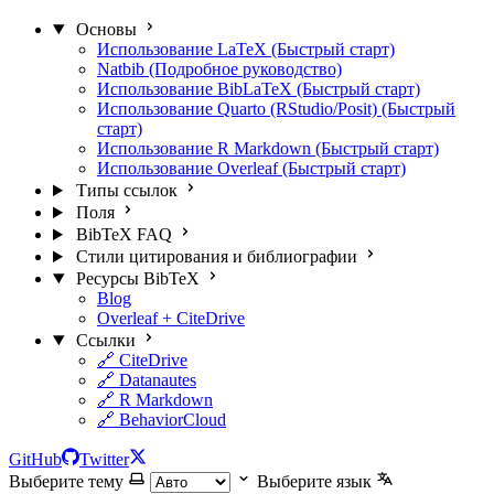
Основы
Использование LaTeX (Быстрый старт)
Natbib (Подробное руководство)
Использование BibLaTeX (Быстрый старт)
Использование Quarto (RStudio/Posit) (Быстрый
старт)
Использование R Markdown (Быстрый старт)
Использование Overleaf (Быстрый старт)
Типы ссылок
Поля
BibTeX FAQ
Стили цитирования и библиографии
Ресурсы BibTeX
Blog
Overleaf + CiteDrive
Ссылки
🔗 CiteDrive
🔗 Datanautes
🔗 R Markdown
🔗 BehaviorCloud
GitHub
Twitter
Выберите тему
Выберите язык