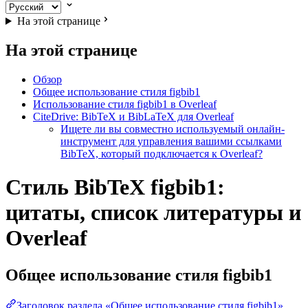
На этой странице
На этой странице
Обзор
Общее использование стиля figbib1
Использование стиля figbib1 в Overleaf
CiteDrive: BibTeX и BibLaTeX для Overleaf
Ищете ли вы совместно используемый онлайн-
инструмент для управления вашими ссылками
BibTeX, который подключается к Overleaf?
Стиль BibTeX figbib1:
цитаты, список литературы и
Overleaf
Общее использование стиля
figbib1
Заголовок раздела «Общее использование стиля figbib1»