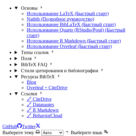
Основы
Использование LaTeX (Быстрый старт)
Natbib (Подробное руководство)
Использование BibLaTeX (Быстрый старт)
Использование Quarto (RStudio/Posit) (Быстрый
старт)
Использование R Markdown (Быстрый старт)
Использование Overleaf (Быстрый старт)
Типы ссылок
Поля
BibTeX FAQ
Стили цитирования и библиографии
Ресурсы BibTeX
Blog
Overleaf + CiteDrive
Ссылки
🔗 CiteDrive
🔗 Datanautes
🔗 R Markdown
🔗 BehaviorCloud
GitHub
Twitter
Выберите тему
Выберите язык