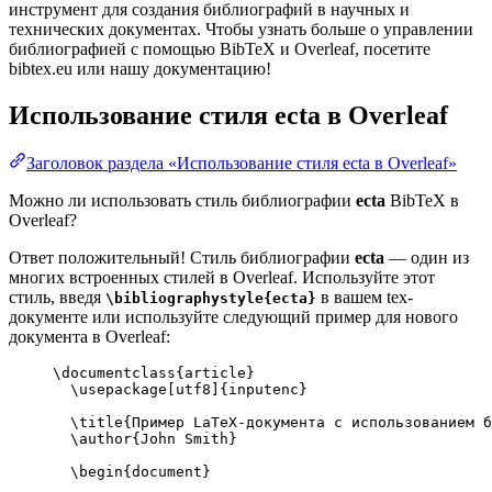
инструмент для создания библиографий в научных и
технических документах. Чтобы узнать больше о управлении
библиографией с помощью BibTeX и Overleaf, посетите
bibtex.eu или нашу документацию!
Использование стиля
ecta
в Overleaf
Заголовок раздела «Использование стиля ecta в Overleaf»
Можно ли использовать стиль библиографии
ecta
BibTeX в
Overleaf?
Ответ положительный! Стиль библиографии
ecta
— один из
многих встроенных стилей в Overleaf. Используйте этот
стиль, введя
в вашем tex-
\bibliographystyle{ecta}
документе или используйте следующий пример для нового
документа в Overleaf:
\documentclass
{
article
}
\usepackage
[
utf8
]{
inputenc
}
\title
{Пример LaTeX-документа с использованием б
\author
{John Smith}
\begin
{
document
}