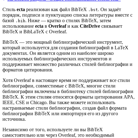
Стиль
ecta
реализован как файл BibTeX
. Он задаёт
.bst
порядок, подписи и пунктуацию списка литературы вместе с
базой
. Ниже — кратко о стилях BibTeX, затем
.bib
использование
ecta
в
Overleaf
и как
CiteDrive
связывает
BibTeX и BibLaTeX с Overleaf.
BibTeX — это мощный библиографический инструмент,
который используется для создания библиографий в LaTeX
документах. Он является одним из наиболее широко
используемых библиографических инструментов и
поддерживает множество различных стилей библиографии и
форматов цитирования.
Хотя Overleaf в настоящее время не поддерживает все стили
библиографии, совместимые с BibTeX, многие стили
библиографии включены в библиотеку стилей библиографии
BibTeX. К этим стилям относятся форматы цитирования APA,
IEEE, CSE и Chicago. Вы также можете использовать
настраиваемые стили библиографии, создав файл формата
библиографии BibTeX или импортируя его из другого
источника.
Независимо от того, используете ли вы BibTeX
самостоятельно или через Overleaf, это необходимый