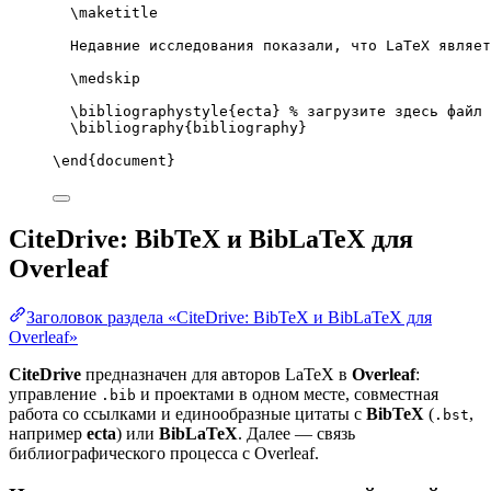
\maketitle
Недавние исследования показали, что LaTeX являет
\medskip
\bibliographystyle
{ecta} 
% загрузите здесь файл 
\bibliography
{bibliography}
\end
{
document
}
CiteDrive: BibTeX и BibLaTeX для
Overleaf
Заголовок раздела «CiteDrive: BibTeX и BibLaTeX для
Overleaf»
CiteDrive
предназначен для авторов LaTeX в
Overleaf
:
управление
и проектами в одном месте, совместная
.bib
работа со ссылками и единообразные цитаты с
BibTeX
(
,
.bst
например
ecta
) или
BibLaTeX
. Далее — связь
библиографического процесса с Overleaf.