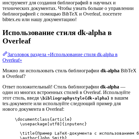
инструмент для создания библиографий в научных и
технических документах. Чтобы узнать больше о управлении
библиографией с помощью BibTeX и Overleaf, посетите
bibtex.eu или нашу документацию!
Использование стиля
dk-alpha
в
Overleaf
Заголовок раздела «Использование стиля dk-alpha в
Overleaf»
Можно ли использовать стиль библиографии
dk-alpha
BibTeX
в Overleaf?
Ответ положительный! Стиль библиографии
dk-alpha
—
один из многих встроенных стилей в Overleaf. Используйте
этот стиль, введя
в вашем
\bibliographystyle{dk-alpha}
tex-документе или используйте следующий пример для
нового документа в Overleaf:
\documentclass
{
article
}
\usepackage
[
utf8
]{
inputenc
}
\title
{Пример LaTeX-документа с использованием б
\author
{John Smith}