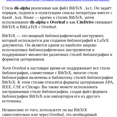
Стиль
dk-alpha
реализован как файл BibTeX
. Он задаёт
.bst
порядок, подписи и пунктуацию списка литературы вместе с
базой
. Ниже — кратко о стилях BibTeX, затем
.bib
использование
dk-alpha
в
Overleaf
и как
CiteDrive
связывает
BibTeX и BibLaTeX с Overleaf.
BibTeX — это мощный библиографический инструмент,
который используется для создания библиографий в LaTeX
документах. Он является одним из наиболее широко
используемых библиографических инструментов и
поддерживает множество различных стилей библиографии и
форматов цитирования.
Хотя Overleaf в настоящее время не поддерживает все стили
библиографии, совместимые с BibTeX, многие стили
библиографии включены в библиотеку стилей библиографии
BibTeX. К этим стилям относятся форматы цитирования APA,
IEEE, CSE и Chicago. Вы также можете использовать
настраиваемые стили библиографии, создав файл формата
библиографии BibTeX или импортируя его из другого
источника.
Независимо от того, используете ли вы BibTeX
самостоятельно или через Overleaf, это необходимый