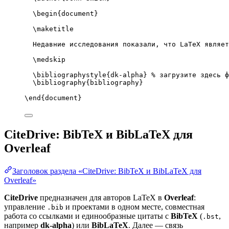
\begin
{
document
}
\maketitle
Недавние исследования показали, что LaTeX являет
\medskip
\bibliographystyle
{dk-alpha} 
% загрузите здесь ф
\bibliography
{bibliography}
\end
{
document
}
CiteDrive: BibTeX и BibLaTeX для
Overleaf
Заголовок раздела «CiteDrive: BibTeX и BibLaTeX для
Overleaf»
CiteDrive
предназначен для авторов LaTeX в
Overleaf
:
управление
и проектами в одном месте, совместная
.bib
работа со ссылками и единообразные цитаты с
BibTeX
(
,
.bst
например
dk-alpha
) или
BibLaTeX
. Далее — связь