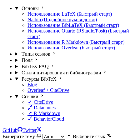
Основы
Использование LaTeX (Быстрый старт)
Natbib (Подробное руководство)
Использование BibLaTeX (Быстрый старт)
Использование Quarto (RStudio/Posit) (Быстрый
старт)
Использование R Markdown (Быстрый старт)
Использование Overleaf (Быстрый старт)
Типы ссылок
Поля
BibTeX FAQ
Стили цитирования и библиографии
Ресурсы BibTeX
Blog
Overleaf + CiteDrive
Ссылки
🔗 CiteDrive
🔗 Datanautes
🔗 R Markdown
🔗 BehaviorCloud
GitHub
Twitter
Выберите тему
Выберите язык