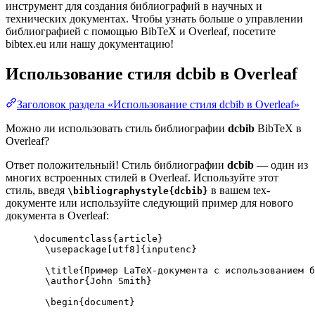
инструмент для создания библиографий в научных и
технических документах. Чтобы узнать больше о управлении
библиографией с помощью BibTeX и Overleaf, посетите
bibtex.eu или нашу документацию!
Использование стиля
dcbib
в Overleaf
Заголовок раздела «Использование стиля dcbib в Overleaf»
Можно ли использовать стиль библиографии
dcbib
BibTeX в
Overleaf?
Ответ положительный! Стиль библиографии
dcbib
— один из
многих встроенных стилей в Overleaf. Используйте этот
стиль, введя
в вашем tex-
\bibliographystyle{dcbib}
документе или используйте следующий пример для нового
документа в Overleaf:
\documentclass
{
article
}
\usepackage
[
utf8
]{
inputenc
}
\title
{Пример LaTeX-документа с использованием б
\author
{John Smith}
\begin
{
document
}