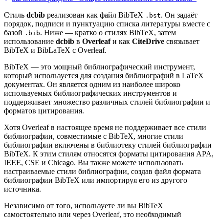
Стиль
dcbib
реализован как файл BibTeX
. Он задаёт
.bst
порядок, подписи и пунктуацию списка литературы вместе с
базой
. Ниже — кратко о стилях BibTeX, затем
.bib
использование
dcbib
в
Overleaf
и как
CiteDrive
связывает
BibTeX и BibLaTeX с Overleaf.
BibTeX — это мощный библиографический инструмент,
который используется для создания библиографий в LaTeX
документах. Он является одним из наиболее широко
используемых библиографических инструментов и
поддерживает множество различных стилей библиографии и
форматов цитирования.
Хотя Overleaf в настоящее время не поддерживает все стили
библиографии, совместимые с BibTeX, многие стили
библиографии включены в библиотеку стилей библиографии
BibTeX. К этим стилям относятся форматы цитирования APA,
IEEE, CSE и Chicago. Вы также можете использовать
настраиваемые стили библиографии, создав файл формата
библиографии BibTeX или импортируя его из другого
источника.
Независимо от того, используете ли вы BibTeX
самостоятельно или через Overleaf, это необходимый