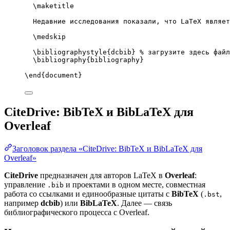
\maketitle
Недавние исследования показали, что LaTeX являет
\medskip
\bibliographystyle
{dcbib} 
% загрузите здесь файл
\bibliography
{bibliography}
\end
{
document
}
CiteDrive: BibTeX и BibLaTeX для
Overleaf
Заголовок раздела «CiteDrive: BibTeX и BibLaTeX для
Overleaf»
CiteDrive
предназначен для авторов LaTeX в
Overleaf
:
управление
и проектами в одном месте, совместная
.bib
работа со ссылками и единообразные цитаты с
BibTeX
(
,
.bst
например
dcbib
) или
BibLaTeX
. Далее — связь
библиографического процесса с Overleaf.