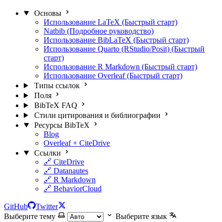
Основы
Использование LaTeX (Быстрый старт)
Natbib (Подробное руководство)
Использование BibLaTeX (Быстрый старт)
Использование Quarto (RStudio/Posit) (Быстрый
старт)
Использование R Markdown (Быстрый старт)
Использование Overleaf (Быстрый старт)
Типы ссылок
Поля
BibTeX FAQ
Стили цитирования и библиографии
Ресурсы BibTeX
Blog
Overleaf + CiteDrive
Ссылки
🔗 CiteDrive
🔗 Datanautes
🔗 R Markdown
🔗 BehaviorCloud
GitHub
Twitter
Выберите тему
Выберите язык