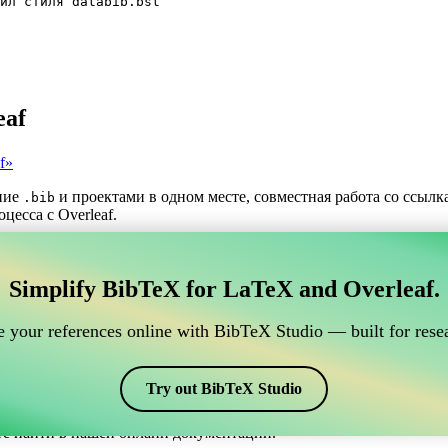
йл стиля databib.bst
eaf
f»
ние
и проектами в одном месте, совместная работа со ссыл
.bib
цесса с Overleaf.
трумент для управления вашими ссылками BibTeX,
Simplify BibTeX for LaTeX and Overleaf.
нлайн-инструмент для управления вашими ссылками BibTeX, кото
шими ссылками, цитатами и библиографией в Overleaf, CiteDri
 your references online with BibTeX Studio — built for resea
ддерживая актуальность записей BibTeX в вашем проекте Overle
рафий и цитат в различных стилях, включая databib. Так что ес
Try out BibTeX Studio
те найти в нашей онлайн документации.