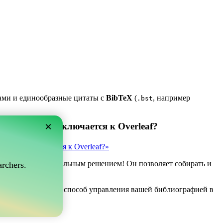
ками и единообразные цитаты с
BibTeX
(
, например
.bst
×
 который подключается к Overleaf?
рый подключается к Overleaf?»
ve может быть идеальным решением! Он позволяет собирать и
rchers.
af.
ли вы ищете простой способ управления вашей библиографией в