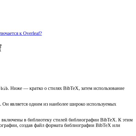
ючается к Overleaf?
f
. Ниже — кратко о стилях BibTeX, затем использование
.bib
. Он является одним из наиболее широко используемых
ии включены в библиотеку стилей библиографии BibTeX. К этим
иографии, создав файл формата библиографии BibTeX или