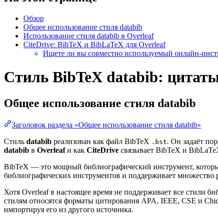
Обзор
Общее использование стиля databib
Использование стиля databib в Overleaf
CiteDrive: BibTeX и BibLaTeX для Overleaf
Ищете ли вы совместно используемый онлайн-инстр
Стиль BibTeX databib: цитаты
Общее использование стиля
databib
Заголовок раздела «Общее использование стиля databib»
Стиль
databib
реализован как файл BibTeX
. Он задаёт по
.bst
databib
в
Overleaf
и как
CiteDrive
связывает BibTeX и BibLaTeX
BibTeX — это мощный библиографический инструмент, который
библиографических инструментов и поддерживает множество 
Хотя Overleaf в настоящее время не поддерживает все стили 
стилям относятся форматы цитирования APA, IEEE, CSE и Chi
импортируя его из другого источника.