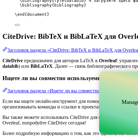
\bibliographystyle
{databib} 
% загрузите здесь фа
\bibliography
{bibliography}
\end
{
document
}
CiteDrive: BibTeX и BibLaTeX для Overl
Заголовок раздела «CiteDrive: BibTeX и BibLaTeX для Overlea
CiteDrive
предназначен для авторов LaTeX в
Overleaf
: управле
databib
) или
BibLaTeX
. Далее — связь библиографического про
Ищете ли вы совместно используемый онлайн-инс
Заголовок раздела «Ищете ли вы совместно используемый о
Если вы ищете онлайн-инструмент для помощи в управлении ва
Manage
организовывать команды и ссылки в проектах, одновременно по
Вы также можете использовать CiteDrive для создания библиог
Overleaf, попробуйте CiteDrive сегодня!
Более подробную информацию о том, как это сделать, вы може