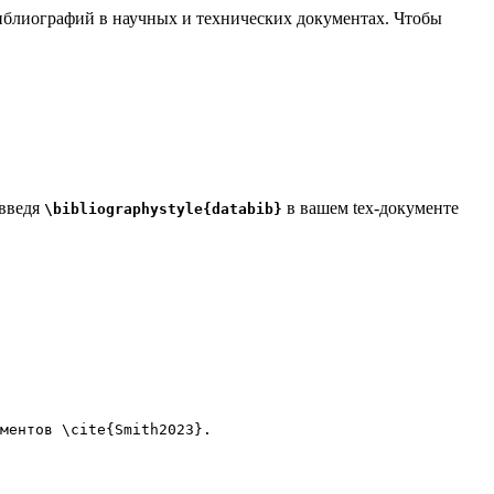
 библиографий в научных и технических документах. Чтобы
 введя
в вашем tex-документе
\bibliographystyle{databib}
ментов 
\cite
{
Smith2023
}.