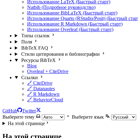
Использование LaTeX (Быстрый старт)
Natbib (Подробное руководство)
Использование BibLaTeX (Быстрый старт)
Использование Quarto (RStudio/Posit) (Быстрый стар
Использование R Markdown (Быстрый старт)
Использование Overleaf (Быстрый старт)
Типы ссылок
Поля
BibTeX FAQ
Стили цитирования и библиографии
Ресурсы BibTeX
Blog
Overleaf + CiteDrive
Ссылки
🔗 CiteDrive
🔗 Datanautes
🔗 R Markdown
🔗 BehaviorCloud
GitHub
Twitter
Выберите тему
Выберите язык
На этой странице
На этой странице