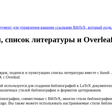
умент для управления вашими ссылками BibTeX, который подкл
, список литературы и Overlea
рядок, подписи и пунктуацию списка литературы вместе с базой
 с Overleaf.
 используется для создания библиографий в LaTeX документах
различных стилей библиографии и форматов цитирования.
библиографии, совместимые с BibTeX, многие стили библиограф
cago. Вы также можете использовать настраиваемые стили библ