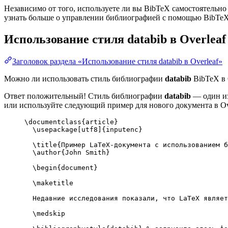
Независимо от того, используете ли вы BibTeX самостоятельно
узнать больше о управлении библиографией с помощью BibTeX и
Использование стиля
databib
в Overleaf
Заголовок раздела «Использование стиля databib в Overleaf»
Можно ли использовать стиль библиографии
databib
BibTeX в 
Ответ положительный! Стиль библиографии
databib
— один из
или используйте следующий пример для нового документа в Ove
\documentclass
{
article
}
\usepackage
[
utf8
]{
inputenc
}
\title
{Пример LaTeX-документа с использованием б
\author
{John Smith}
\begin
{
document
}
\maketitle
Недавние исследования показали, что LaTeX являет
\medskip