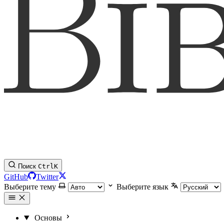
Поиск
Ctrl
K
GitHub
Twitter
Выберите тему
Выберите язык
Основы