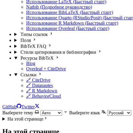
Использование LaTeX (Быстрый старт)
Natbib (Подробное руководство)
Использование BibLaTeX (Быстрый старт)
Использование Quarto (RStudio/Posit) (Быстрый стар
Использование R Markdown (Быстрый старт)
Использование Overleaf (Быстрый старт)
Типы ссылок
Поля
BibTeX FAQ
Стили цитирования и библиографии
Ресурсы BibTeX
Blog
Overleaf + CiteDrive
Ссылки
🔗 CiteDrive
🔗 Datanautes
🔗 R Markdown
🔗 BehaviorCloud
GitHub
Twitter
Выберите тему
Выберите язык
На этой странице
На этой странице