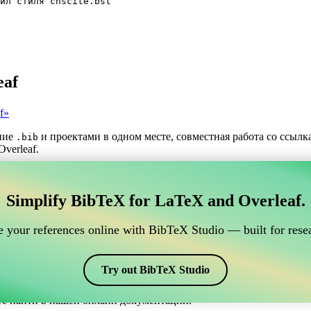
йл стиля chscite.bst
eaf
f»
ние
и проектами в одном месте, совместная работа со ссыл
.bib
verleaf.
трумент для управления вашими ссылками BibTeX,
Simplify BibTeX for LaTeX and Overleaf.
нлайн-инструмент для управления вашими ссылками BibTeX, кото
шими ссылками, цитатами и библиографией в Overleaf, CiteDri
 your references online with BibTeX Studio — built for resea
ддерживая актуальность записей BibTeX в вашем проекте Overle
рафий и цитат в различных стилях, включая chscite. Так что ес
Try out BibTeX Studio
те найти в нашей онлайн документации.