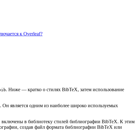
ючается к Overleaf?
. Ниже — кратко о стилях BibTeX, затем использование
bib
. Он является одним из наиболее широко используемых
ии включены в библиотеку стилей библиографии BibTeX. К этим
иографии, создав файл формата библиографии BibTeX или