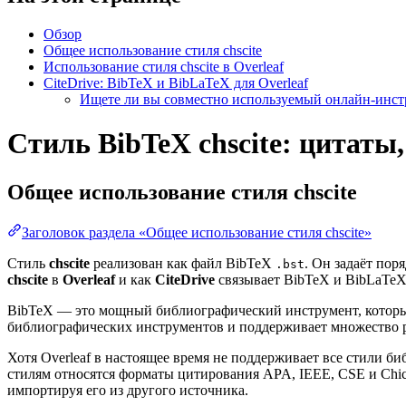
Обзор
Общее использование стиля chscite
Использование стиля chscite в Overleaf
CiteDrive: BibTeX и BibLaTeX для Overleaf
Ищете ли вы совместно используемый онлайн-инстр
Стиль BibTeX chscite: цитаты,
Общее использование стиля
chscite
Заголовок раздела «Общее использование стиля chscite»
Стиль
chscite
реализован как файл BibTeX
. Он задаёт пор
.bst
chscite
в
Overleaf
и как
CiteDrive
связывает BibTeX и BibLaTeX 
BibTeX — это мощный библиографический инструмент, который
библиографических инструментов и поддерживает множество 
Хотя Overleaf в настоящее время не поддерживает все стили 
стилям относятся форматы цитирования APA, IEEE, CSE и Chi
импортируя его из другого источника.