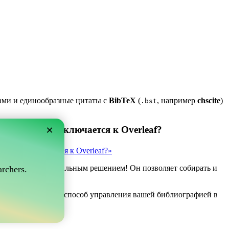
ками и единообразные цитаты с
BibTeX
(
, например
chscite
)
.bst
×
 который подключается к Overleaf?
рый подключается к Overleaf?»
ve может быть идеальным решением! Он позволяет собирать и
rchers.
af.
ли вы ищете простой способ управления вашей библиографией в