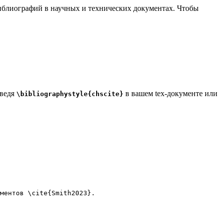
 библиографий в научных и технических документах. Чтобы
введя
в вашем tex-документе или
\bibliographystyle{chscite}
ментов 
\cite
{
Smith2023
}.