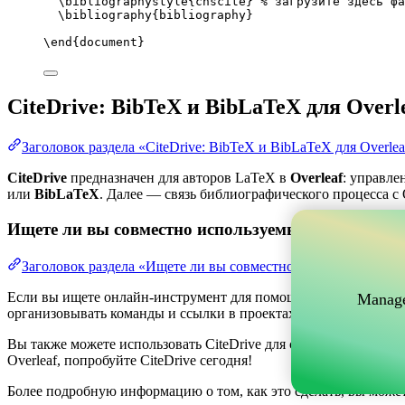
\bibliographystyle
{chscite} 
% загрузите здесь фа
\bibliography
{bibliography}
\end
{
document
}
CiteDrive: BibTeX и BibLaTeX для Overl
Заголовок раздела «CiteDrive: BibTeX и BibLaTeX для Overlea
CiteDrive
предназначен для авторов LaTeX в
Overleaf
: управле
или
BibLaTeX
. Далее — связь библиографического процесса с O
Ищете ли вы совместно используемый онлайн-инс
Заголовок раздела «Ищете ли вы совместно используемый о
Если вы ищете онлайн-инструмент для помощи в управлении ва
Manage
организовывать команды и ссылки в проектах, одновременно по
Вы также можете использовать CiteDrive для создания библиог
Overleaf, попробуйте CiteDrive сегодня!
Более подробную информацию о том, как это сделать, вы може