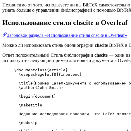
Независимо от того, используете ли вы BibTeX самостоятельно
узнать больше о управлении библиографией с помощью BibTeX и
Использование стиля
chscite
в Overleaf
Заголовок раздела «Использование стиля chscite в Overleaf»
Можно ли использовать стиль библиографии
chscite
BibTeX в O
Ответ положительный! Стиль библиографии
chscite
— один из 
используйте следующий пример для нового документа в Overlea
\documentclass
{
article
}
\usepackage
[
utf8
]{
inputenc
}
\title
{Пример LaTeX-документа с использованием б
\author
{John Smith}
\begin
{
document
}
\maketitle
Недавние исследования показали, что LaTeX являет
\medskip