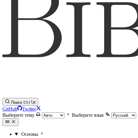
Поиск
Ctrl
K
GitHub
Twitter
Выберите тему
Выберите язык
Основы