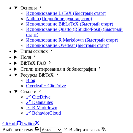
Основы
Использование LaTeX (Быстрый старт)
Natbib (Подробное руководство)
Использование BibLaTeX (Быстрый старт)
Использование Quarto (RStudio/Posit) (Быстрый
старт)
Использование R Markdown (Быстрый старт)
Использование Overleaf (Быстрый старт)
Типы ссылок
Поля
BibTeX FAQ
Стили цитирования и библиографии
Ресурсы BibTeX
Blog
Overleaf + CiteDrive
Ссылки
🔗 CiteDrive
🔗 Datanautes
🔗 R Markdown
🔗 BehaviorCloud
GitHub
Twitter
Выберите тему
Выберите язык