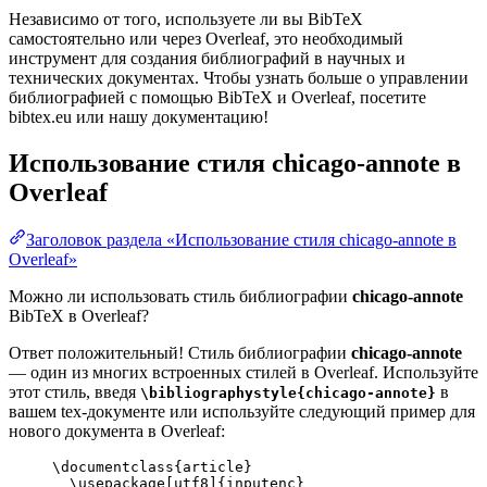
Независимо от того, используете ли вы BibTeX
самостоятельно или через Overleaf, это необходимый
инструмент для создания библиографий в научных и
технических документах. Чтобы узнать больше о управлении
библиографией с помощью BibTeX и Overleaf, посетите
bibtex.eu или нашу документацию!
Использование стиля
chicago-annote
в
Overleaf
Заголовок раздела «Использование стиля chicago-annote в
Overleaf»
Можно ли использовать стиль библиографии
chicago-annote
BibTeX в Overleaf?
Ответ положительный! Стиль библиографии
chicago-annote
— один из многих встроенных стилей в Overleaf. Используйте
этот стиль, введя
в
\bibliographystyle{chicago-annote}
вашем tex-документе или используйте следующий пример для
нового документа в Overleaf:
\documentclass
{
article
}
\usepackage
[
utf8
]{
inputenc
}