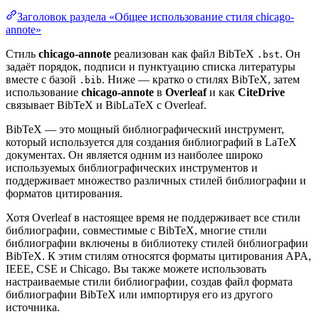
Заголовок раздела «Общее использование стиля chicago-
annote»
Стиль
chicago-annote
реализован как файл BibTeX
. Он
.bst
задаёт порядок, подписи и пунктуацию списка литературы
вместе с базой
. Ниже — кратко о стилях BibTeX, затем
.bib
использование
chicago-annote
в
Overleaf
и как
CiteDrive
связывает BibTeX и BibLaTeX с Overleaf.
BibTeX — это мощный библиографический инструмент,
который используется для создания библиографий в LaTeX
документах. Он является одним из наиболее широко
используемых библиографических инструментов и
поддерживает множество различных стилей библиографии и
форматов цитирования.
Хотя Overleaf в настоящее время не поддерживает все стили
библиографии, совместимые с BibTeX, многие стили
библиографии включены в библиотеку стилей библиографии
BibTeX. К этим стилям относятся форматы цитирования APA,
IEEE, CSE и Chicago. Вы также можете использовать
настраиваемые стили библиографии, создав файл формата
библиографии BibTeX или импортируя его из другого
источника.