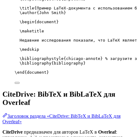
\title
{Пример LaTeX-документа с использованием б
\author
{John Smith}
\begin
{
document
}
\maketitle
Недавние исследования показали, что LaTeX являет
\medskip
\bibliographystyle
{chicago-annote} 
% загрузите з
\bibliography
{bibliography}
\end
{
document
}
CiteDrive: BibTeX и BibLaTeX для
Overleaf
Заголовок раздела «CiteDrive: BibTeX и BibLaTeX для
Overleaf»
CiteDrive
предназначен для авторов LaTeX в
Overleaf
: