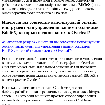
управление
и проектами в одном месте, совместная
.bib
работа со ссылками и единообразные цитаты с
BibTeX
(
,
.bst
например
chicago-annote
) или
BibLaTeX
. Далее — связь
библиографического процесса с Overleaf.
Ищете ли вы совместно используемый онлайн-
инструмент для управления вашими ссылками
BibTeX, который подключается к Overleaf?
Заголовок раздела «Ищете ли вы совместно используемый
онлайн-инструмент для управления вашими ссылками
BibTeX, который подключается к Overleaf?»
Если вы ищете онлайн-инструмент для помощи в управлении
вашими ссылками, цитатами и библиографией в Overleaf,
CiteDrive может быть идеальным решением! Он позволяет
собирать и организовывать команды и ссылки в проектах,
одновременно поддерживая актуальность записей BibTeX в
вашем проекте Overleaf.
Вы также можете использовать CiteDrive для создания
библиографий и цитат в различных стилях, включая chicago-
annote. Так что если вы ищете простой способ управления
вашей библиографией в Overleaf, попробуйте CiteDrive
сегодня!