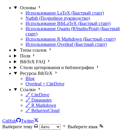
Основы
Использование LaTeX (Быстрый старт)
Natbib (Подробное руководство)
Использование BibLaTeX (Быстрый старт)
Использование Quarto (RStudio/Posit) (Быстрый
старт)
Использование R Markdown (Быстрый старт)
Использование Overleaf (Быстрый старт)
Типы ссылок
Поля
BibTeX FAQ
Стили цитирования и библиографии
Ресурсы BibTeX
Blog
Overleaf + CiteDrive
Ссылки
🔗 CiteDrive
🔗 Datanautes
🔗 R Markdown
🔗 BehaviorCloud
GitHub
Twitter
Выберите тему
Выберите язык