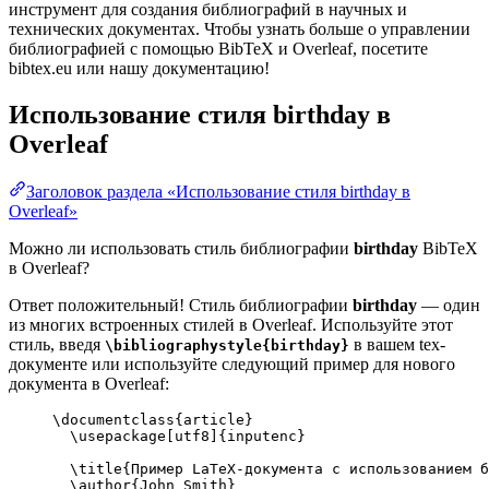
инструмент для создания библиографий в научных и
технических документах. Чтобы узнать больше о управлении
библиографией с помощью BibTeX и Overleaf, посетите
bibtex.eu или нашу документацию!
Использование стиля
birthday
в
Overleaf
Заголовок раздела «Использование стиля birthday в
Overleaf»
Можно ли использовать стиль библиографии
birthday
BibTeX
в Overleaf?
Ответ положительный! Стиль библиографии
birthday
— один
из многих встроенных стилей в Overleaf. Используйте этот
стиль, введя
в вашем tex-
\bibliographystyle{birthday}
документе или используйте следующий пример для нового
документа в Overleaf:
\documentclass
{
article
}
\usepackage
[
utf8
]{
inputenc
}
\title
{Пример LaTeX-документа с использованием б
\author
{John Smith}