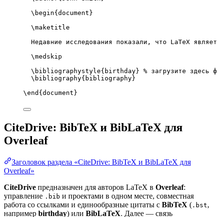
\begin
{
document
}
\maketitle
Недавние исследования показали, что LaTeX являет
\medskip
\bibliographystyle
{birthday} 
% загрузите здесь ф
\bibliography
{bibliography}
\end
{
document
}
CiteDrive: BibTeX и BibLaTeX для
Overleaf
Заголовок раздела «CiteDrive: BibTeX и BibLaTeX для
Overleaf»
CiteDrive
предназначен для авторов LaTeX в
Overleaf
:
управление
и проектами в одном месте, совместная
.bib
работа со ссылками и единообразные цитаты с
BibTeX
(
,
.bst
например
birthday
) или
BibLaTeX
. Далее — связь