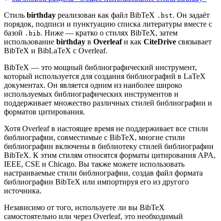
Стиль
birthday
реализован как файл BibTeX
. Он задаёт
.bst
порядок, подписи и пунктуацию списка литературы вместе с
базой
. Ниже — кратко о стилях BibTeX, затем
.bib
использование
birthday
в
Overleaf
и как
CiteDrive
связывает
BibTeX и BibLaTeX с Overleaf.
BibTeX — это мощный библиографический инструмент,
который используется для создания библиографий в LaTeX
документах. Он является одним из наиболее широко
используемых библиографических инструментов и
поддерживает множество различных стилей библиографии и
форматов цитирования.
Хотя Overleaf в настоящее время не поддерживает все стили
библиографии, совместимые с BibTeX, многие стили
библиографии включены в библиотеку стилей библиографии
BibTeX. К этим стилям относятся форматы цитирования APA,
IEEE, CSE и Chicago. Вы также можете использовать
настраиваемые стили библиографии, создав файл формата
библиографии BibTeX или импортируя его из другого
источника.
Независимо от того, используете ли вы BibTeX
самостоятельно или через Overleaf, это необходимый