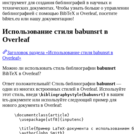
инструмент для создания библиографий в научных и
технических документах. Чтобы узнать больше о управлении
библиографией с помощью BibTeX и Overleaf, посетите
bibtex.eu или нашу документацию!
Использование стиля
babunsrt
в
Overleaf
Заголовок раздела «Использование стиля babunsrt в
Overleaf»
Можно ли использовать стиль библиографии
babunsrt
BibTeX в Overleaf?
Ответ положительный! Стиль библиографии
babunsrt
—
один из многих встроенных стилей в Overleaf. Используйте
этот стиль, введя
в вашем
\bibliographystyle{babunsrt}
tex-документе или используйте следующий пример для
нового документа в Overleaf:
\documentclass
{
article
}
\usepackage
[
utf8
]{
inputenc
}
\title
{Пример LaTeX-документа с использованием б
\author
{John Smith}