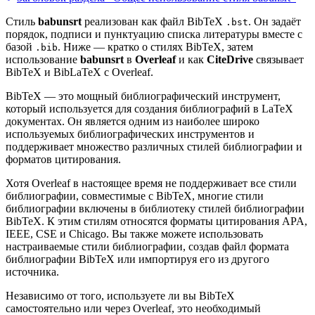
Стиль
babunsrt
реализован как файл BibTeX
. Он задаёт
.bst
порядок, подписи и пунктуацию списка литературы вместе с
базой
. Ниже — кратко о стилях BibTeX, затем
.bib
использование
babunsrt
в
Overleaf
и как
CiteDrive
связывает
BibTeX и BibLaTeX с Overleaf.
BibTeX — это мощный библиографический инструмент,
который используется для создания библиографий в LaTeX
документах. Он является одним из наиболее широко
используемых библиографических инструментов и
поддерживает множество различных стилей библиографии и
форматов цитирования.
Хотя Overleaf в настоящее время не поддерживает все стили
библиографии, совместимые с BibTeX, многие стили
библиографии включены в библиотеку стилей библиографии
BibTeX. К этим стилям относятся форматы цитирования APA,
IEEE, CSE и Chicago. Вы также можете использовать
настраиваемые стили библиографии, создав файл формата
библиографии BibTeX или импортируя его из другого
источника.
Независимо от того, используете ли вы BibTeX
самостоятельно или через Overleaf, это необходимый