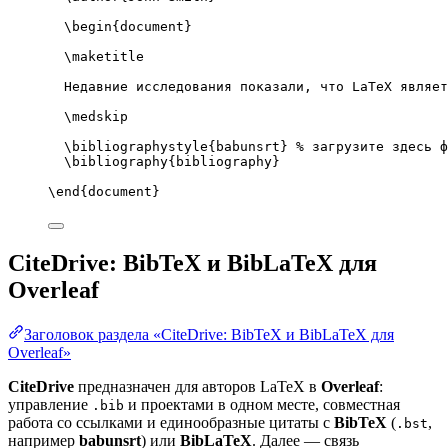
\begin
{
document
}
\maketitle
Недавние исследования показали, что LaTeX являет
\medskip
\bibliographystyle
{babunsrt} 
% загрузите здесь ф
\bibliography
{bibliography}
\end
{
document
}
CiteDrive: BibTeX и BibLaTeX для
Overleaf
Заголовок раздела «CiteDrive: BibTeX и BibLaTeX для
Overleaf»
CiteDrive
предназначен для авторов LaTeX в
Overleaf
:
управление
и проектами в одном месте, совместная
.bib
работа со ссылками и единообразные цитаты с
BibTeX
(
,
.bst
например
babunsrt
) или
BibLaTeX
. Далее — связь