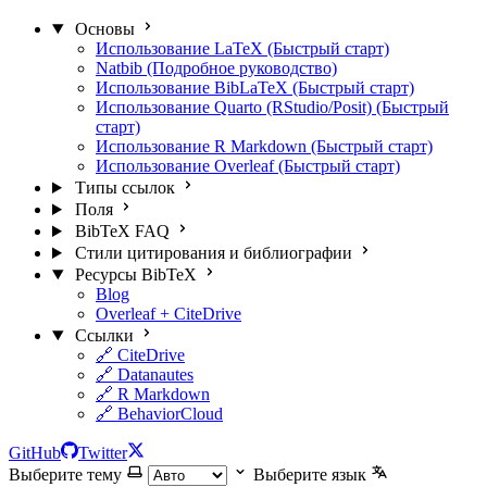
Основы
Использование LaTeX (Быстрый старт)
Natbib (Подробное руководство)
Использование BibLaTeX (Быстрый старт)
Использование Quarto (RStudio/Posit) (Быстрый
старт)
Использование R Markdown (Быстрый старт)
Использование Overleaf (Быстрый старт)
Типы ссылок
Поля
BibTeX FAQ
Стили цитирования и библиографии
Ресурсы BibTeX
Blog
Overleaf + CiteDrive
Ссылки
🔗 CiteDrive
🔗 Datanautes
🔗 R Markdown
🔗 BehaviorCloud
GitHub
Twitter
Выберите тему
Выберите язык