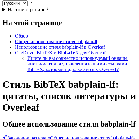
На этой странице
На этой странице
Обзор
Общее использование стиля babplain-lf
Использование стиля babplain-lf в Overleaf
CiteDrive: BibTeX и BibLaTeX для Overleaf
Ищете ли вы совместно используемый онлайн-
инструмент для управления вашими ссылками
BibTeX, который подключается к Overleaf?
Стиль BibTeX babplain-lf:
цитаты, список литературы и
Overleaf
Общее использование стиля
babplain-lf
Заголовок раздела «Общее использование стиля babplain-lf»