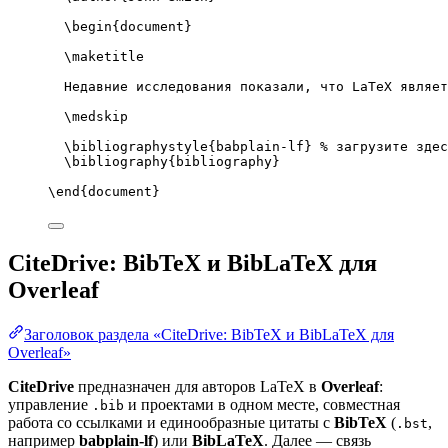
\begin
{
document
}
\maketitle
Недавние исследования показали, что LaTeX являет
\medskip
\bibliographystyle
{babplain-lf} 
% загрузите здес
\bibliography
{bibliography}
\end
{
document
}
CiteDrive: BibTeX и BibLaTeX для
Overleaf
Заголовок раздела «CiteDrive: BibTeX и BibLaTeX для
Overleaf»
CiteDrive
предназначен для авторов LaTeX в
Overleaf
:
управление
и проектами в одном месте, совместная
.bib
работа со ссылками и единообразные цитаты с
BibTeX
(
,
.bst
например
babplain-lf
) или
BibLaTeX
. Далее — связь