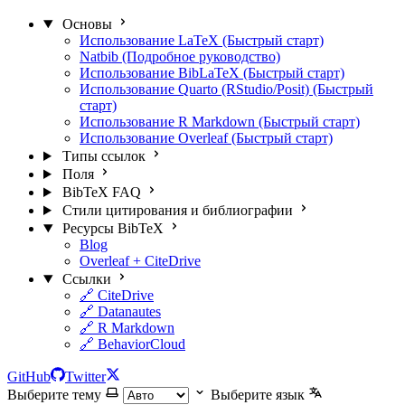
Основы
Использование LaTeX (Быстрый старт)
Natbib (Подробное руководство)
Использование BibLaTeX (Быстрый старт)
Использование Quarto (RStudio/Posit) (Быстрый
старт)
Использование R Markdown (Быстрый старт)
Использование Overleaf (Быстрый старт)
Типы ссылок
Поля
BibTeX FAQ
Стили цитирования и библиографии
Ресурсы BibTeX
Blog
Overleaf + CiteDrive
Ссылки
🔗 CiteDrive
🔗 Datanautes
🔗 R Markdown
🔗 BehaviorCloud
GitHub
Twitter
Выберите тему
Выберите язык