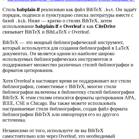
Стиль
babplain-lf
реализован как файл BibTeX
. Он задаёт
.bst
порядок, подписи и пунктуацию списка литературы вместе с
базой
. Ниже — кратко о стилях BibTeX, затем
.bib
использование
babplain-lf
в
Overleaf
и как
CiteDrive
связывает BibTeX и BibLaTeX с Overleaf.
BibTeX — это мощный библиографический инструмент,
который используется для создания библиографий в LaTeX
документах. Он является одним из наиболее широко
используемых библиографических инструментов и
поддерживает множество различных стилей библиографии и
форматов цитирования.
Хотя Overleaf в настоящее время не поддерживает все стили
библиографии, совместимые с BibTeX, многие стили
библиографии включены в библиотеку стилей библиографии
BibTeX. К этим стилям относятся форматы цитирования APA,
IEEE, CSE и Chicago. Вы также можете использовать
настраиваемые стили библиографии, создав файл формата
библиографии BibTeX или импортируя его из другого
источника.
Независимо от того, используете ли вы BibTeX
самостоятельно или через Overleaf, это необходимый