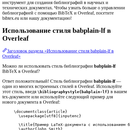
инструмент для создания библиографий в научных и
технических документах. Чтобы узнать больше о управлении
библиографией с помощью BibTeX и Overleaf, посетите
bibtex.eu или нашу документацию!
Использование стиля
babplain-lf
в
Overleaf
Заголовок раздела «Использование стиля babplain-lf в
Overleaf»
Можно ли использовать стиль библиографии
babplain-lf
BibTeX в Overleaf?
Ответ положительный! Стиль библиографии
babplain-lf
—
один из многих встроенных стилей в Overleaf. Используйте
этот стиль, введя
в вашем
\bibliographystyle{babplain-lf}
tex-документе или используйте следующий пример для
нового документа в Overleaf:
\documentclass
{
article
}
\usepackage
[
utf8
]{
inputenc
}
\title
{Пример LaTeX-документа с использованием 
\author
{John Smith}