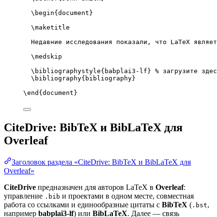
\begin
{
document
}
\maketitle
Недавние исследования показали, что LaTeX являет
\medskip
\bibliographystyle
{babplai3-lf} 
% загрузите здес
\bibliography
{bibliography}
\end
{
document
}
CiteDrive: BibTeX и BibLaTeX для
Overleaf
Заголовок раздела «CiteDrive: BibTeX и BibLaTeX для
Overleaf»
CiteDrive
предназначен для авторов LaTeX в
Overleaf
:
управление
и проектами в одном месте, совместная
.bib
работа со ссылками и единообразные цитаты с
BibTeX
(
,
.bst
например
babplai3-lf
) или
BibLaTeX
. Далее — связь