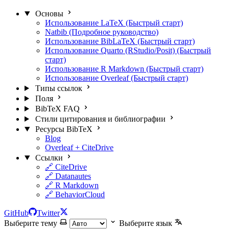
Основы
Использование LaTeX (Быстрый старт)
Natbib (Подробное руководство)
Использование BibLaTeX (Быстрый старт)
Использование Quarto (RStudio/Posit) (Быстрый
старт)
Использование R Markdown (Быстрый старт)
Использование Overleaf (Быстрый старт)
Типы ссылок
Поля
BibTeX FAQ
Стили цитирования и библиографии
Ресурсы BibTeX
Blog
Overleaf + CiteDrive
Ссылки
🔗 CiteDrive
🔗 Datanautes
🔗 R Markdown
🔗 BehaviorCloud
GitHub
Twitter
Выберите тему
Выберите язык