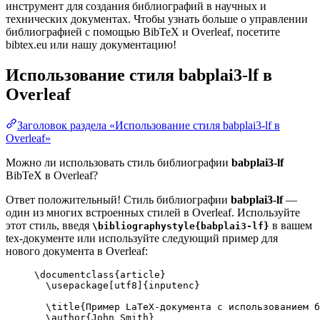
инструмент для создания библиографий в научных и
технических документах. Чтобы узнать больше о управлении
библиографией с помощью BibTeX и Overleaf, посетите
bibtex.eu или нашу документацию!
Использование стиля
babplai3-lf
в
Overleaf
Заголовок раздела «Использование стиля babplai3-lf в
Overleaf»
Можно ли использовать стиль библиографии
babplai3-lf
BibTeX в Overleaf?
Ответ положительный! Стиль библиографии
babplai3-lf
—
один из многих встроенных стилей в Overleaf. Используйте
этот стиль, введя
в вашем
\bibliographystyle{babplai3-lf}
tex-документе или используйте следующий пример для
нового документа в Overleaf:
\documentclass
{
article
}
\usepackage
[
utf8
]{
inputenc
}
\title
{Пример LaTeX-документа с использованием 
\author
{John Smith}