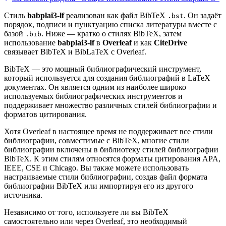
Стиль
babplai3-lf
реализован как файл BibTeX
. Он задаёт
.bst
порядок, подписи и пунктуацию списка литературы вместе с
базой
. Ниже — кратко о стилях BibTeX, затем
.bib
использование
babplai3-lf
в
Overleaf
и как
CiteDrive
связывает BibTeX и BibLaTeX с Overleaf.
BibTeX — это мощный библиографический инструмент,
который используется для создания библиографий в LaTeX
документах. Он является одним из наиболее широко
используемых библиографических инструментов и
поддерживает множество различных стилей библиографии и
форматов цитирования.
Хотя Overleaf в настоящее время не поддерживает все стили
библиографии, совместимые с BibTeX, многие стили
библиографии включены в библиотеку стилей библиографии
BibTeX. К этим стилям относятся форматы цитирования APA,
IEEE, CSE и Chicago. Вы также можете использовать
настраиваемые стили библиографии, создав файл формата
библиографии BibTeX или импортируя его из другого
источника.
Независимо от того, используете ли вы BibTeX
самостоятельно или через Overleaf, это необходимый