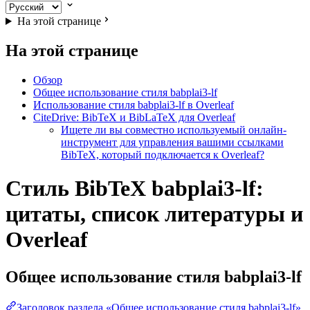
На этой странице
На этой странице
Обзор
Общее использование стиля babplai3-lf
Использование стиля babplai3-lf в Overleaf
CiteDrive: BibTeX и BibLaTeX для Overleaf
Ищете ли вы совместно используемый онлайн-
инструмент для управления вашими ссылками
BibTeX, который подключается к Overleaf?
Стиль BibTeX babplai3-lf:
цитаты, список литературы и
Overleaf
Общее использование стиля
babplai3-lf
Заголовок раздела «Общее использование стиля babplai3-lf»