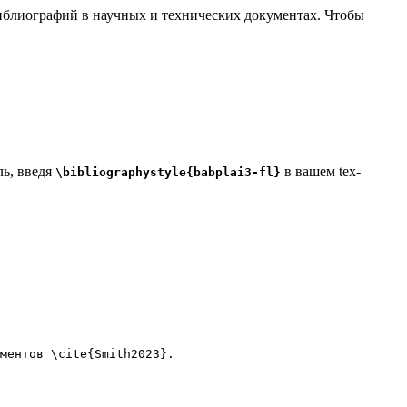
 библиографий в научных и технических документах. Чтобы
ль, введя
в вашем tex-
\bibliographystyle{babplai3-fl}
ментов 
\cite
{
Smith2023
}.