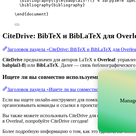
\bibliographystyle
{babplai3-fl} 
% загрузите здес
\bibliography
{bibliography}
\end
{
document
}
CiteDrive: BibTeX и BibLaTeX для Overl
Заголовок раздела «CiteDrive: BibTeX и BibLaTeX для Overlea
CiteDrive
предназначен для авторов LaTeX в
Overleaf
: управле
babplai3-fl
) или
BibLaTeX
. Далее — связь библиографического 
Ищете ли вы совместно используемый онлайн-инс
Заголовок раздела «Ищете ли вы совместно используемый о
Если вы ищете онлайн-инструмент для помощи в управлении ва
Manage
организовывать команды и ссылки в проектах, одновременно по
Вы также можете использовать CiteDrive для создания библиогр
в Overleaf, попробуйте CiteDrive сегодня!
Более подробную информацию о том, как это сделать, вы може