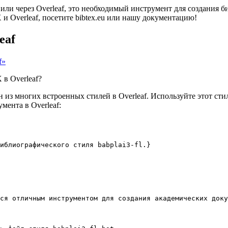
 или через Overleaf, это необходимый инструмент для создания
 Overleaf, посетите bibtex.eu или нашу документацию!
eaf
f»
 в Overleaf?
из многих встроенных стилей в Overleaf. Используйте этот сти
мента в Overleaf:
библиографического стиля babplai3-fl.}
ся отличным инструментом для создания академических доку