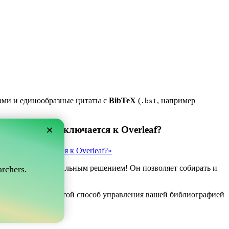
ками и единообразные цитаты с
BibTeX
(
, например
.bst
×
 который подключается к Overleaf?
рый подключается к Overleaf?»
ve может быть идеальным решением! Он позволяет собирать и
rchers.
af.
 если вы ищете простой способ управления вашей библиографией