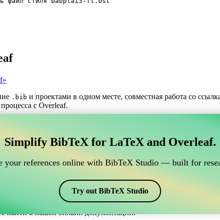
ь файл стиля babplai3-fl.bst
eaf
f»
ние
и проектами в одном месте, совместная работа со ссыл
.bib
процесса с Overleaf.
трумент для управления вашими ссылками BibTeX,
Simplify BibTeX for LaTeX and Overleaf.
нлайн-инструмент для управления вашими ссылками BibTeX, кото
шими ссылками, цитатами и библиографией в Overleaf, CiteDri
 your references online with BibTeX Studio — built for resea
ддерживая актуальность записей BibTeX в вашем проекте Overle
афий и цитат в различных стилях, включая babplai3-fl. Так что
Try out BibTeX Studio
те найти в нашей онлайн документации.