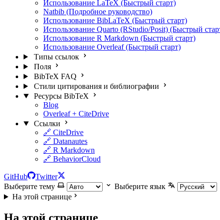
Использование LaTeX (Быстрый старт)
Natbib (Подробное руководство)
Использование BibLaTeX (Быстрый старт)
Использование Quarto (RStudio/Posit) (Быстрый стар
Использование R Markdown (Быстрый старт)
Использование Overleaf (Быстрый старт)
Типы ссылок
Поля
BibTeX FAQ
Стили цитирования и библиографии
Ресурсы BibTeX
Blog
Overleaf + CiteDrive
Ссылки
🔗 CiteDrive
🔗 Datanautes
🔗 R Markdown
🔗 BehaviorCloud
GitHub
Twitter
Выберите тему
Выберите язык
На этой странице
На этой странице