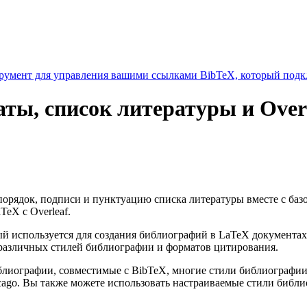
умент для управления вашими ссылками BibTeX, который подкл
аты, список литературы и Over
 порядок, подписи и пунктуацию списка литературы вместе с ба
TeX с Overleaf.
 используется для создания библиографий в LaTeX документах
различных стилей библиографии и форматов цитирования.
библиографии, совместимые с BibTeX, многие стили библиограф
cago. Вы также можете использовать настраиваемые стили библ