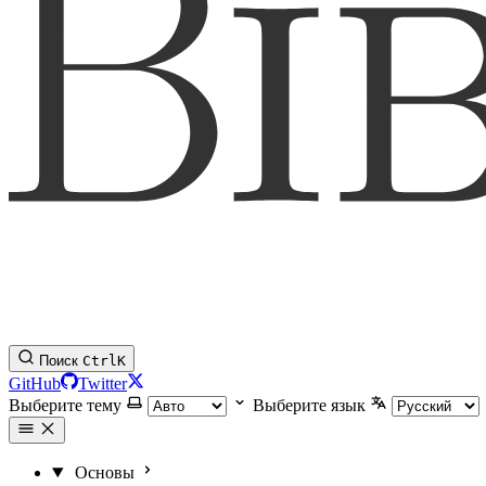
Поиск
Ctrl
K
GitHub
Twitter
Выберите тему
Выберите язык
Основы