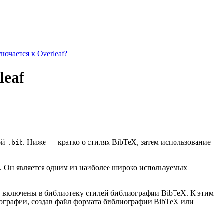
ючается к Overleaf?
leaf
зой
. Ниже — кратко о стилях BibTeX, затем использование
.bib
. Он является одним из наиболее широко используемых
ии включены в библиотеку стилей библиографии BibTeX. К этим
иографии, создав файл формата библиографии BibTeX или