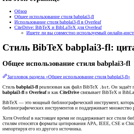
Обзор
Общее использование стиля babplai3-fl
Использование стиля babplai3-fl в Overleaf
CiteDrive: BibTeX и BibLaTeX для Overleaf
Ищете ли вы совместно используемый онлайн-инстр
Стиль BibTeX babplai3-fl: цит
Общее использование стиля
babplai3-fl
Заголовок раздела «Общее использование стиля babplai3-fl»
Стиль
babplai3-fl
реализован как файл BibTeX
. Он задаёт
.bst
babplai3-fl
в
Overleaf
и как
CiteDrive
связывает BibTeX и BibLa
BibTeX — это мощный библиографический инструмент, который
библиографических инструментов и поддерживает множество 
Хотя Overleaf в настоящее время не поддерживает все стили 
стилям относятся форматы цитирования APA, IEEE, CSE и Chi
импортируя его из другого источника.