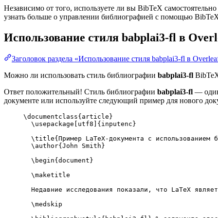
Независимо от того, используете ли вы BibTeX самостоятельно
узнать больше о управлении библиографией с помощью BibTeX и
Использование стиля
babplai3-fl
в Overl
Заголовок раздела «Использование стиля babplai3-fl в Overlea
Можно ли использовать стиль библиографии
babplai3-fl
BibTeX
Ответ положительный! Стиль библиографии
babplai3-fl
— один 
документе или используйте следующий пример для нового доку
\documentclass
{
article
}
\usepackage
[
utf8
]{
inputenc
}
\title
{Пример LaTeX-документа с использованием 
\author
{John Smith}
\begin
{
document
}
\maketitle
Недавние исследования показали, что LaTeX являет
\medskip