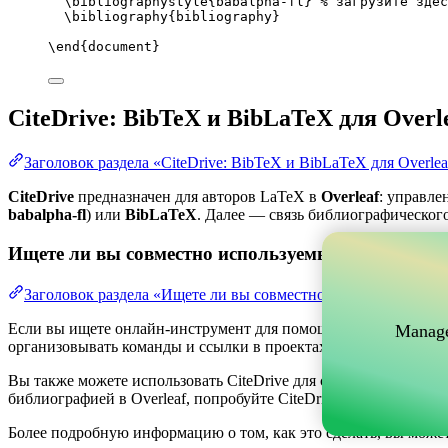
\bibliographystyle
{babalpha-fl} 
% загрузите здес
\bibliography
{bibliography}
\end
{
document
}
CiteDrive: BibTeX и BibLaTeX для Overl
Заголовок раздела «CiteDrive: BibTeX и BibLaTeX для Overlea
CiteDrive
предназначен для авторов LaTeX в
Overleaf
: управле
babalpha-fl
) или
BibLaTeX
. Далее — связь библиографического 
Ищете ли вы совместно используемый онлайн-инс
Заголовок раздела «Ищете ли вы совместно используемый о
Если вы ищете онлайн-инструмент для помощи в управлении ва
Manage
организовывать команды и ссылки в проектах, одновременно по
Вы также можете использовать CiteDrive для создания библиогр
библиографией в Overleaf, попробуйте CiteDrive сегодня!
Более подробную информацию о том, как это сделать, вы може