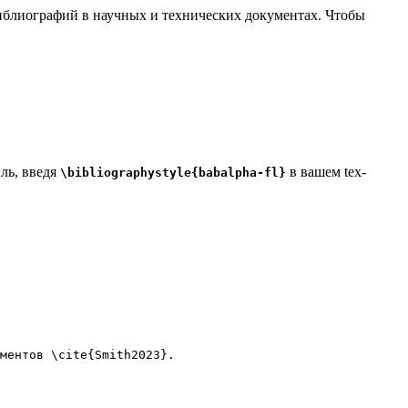
 библиографий в научных и технических документах. Чтобы
ль, введя
в вашем tex-
\bibliographystyle{babalpha-fl}
ментов 
\cite
{
Smith2023
}.