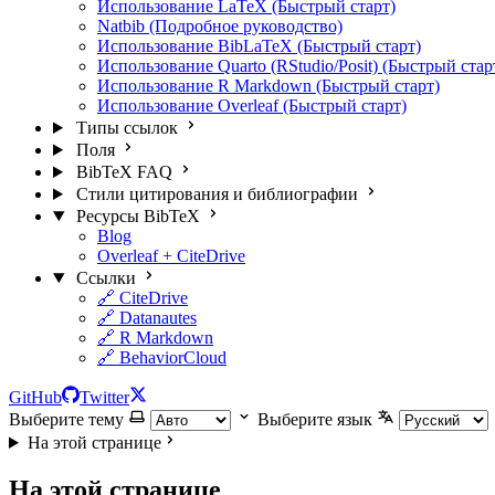
Использование LaTeX (Быстрый старт)
Natbib (Подробное руководство)
Использование BibLaTeX (Быстрый старт)
Использование Quarto (RStudio/Posit) (Быстрый стар
Использование R Markdown (Быстрый старт)
Использование Overleaf (Быстрый старт)
Типы ссылок
Поля
BibTeX FAQ
Стили цитирования и библиографии
Ресурсы BibTeX
Blog
Overleaf + CiteDrive
Ссылки
🔗 CiteDrive
🔗 Datanautes
🔗 R Markdown
🔗 BehaviorCloud
GitHub
Twitter
Выберите тему
Выберите язык
На этой странице
На этой странице