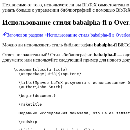
Независимо от того, используете ли вы BibTeX самостоятельно
узнать больше о управлении библиографией с помощью BibTeX и
Использование стиля
babalpha-fl
в Over
Заголовок раздела «Использование стиля babalpha-fl в Overlea
Можно ли использовать стиль библиографии
babalpha-fl
BibTeX
Ответ положительный! Стиль библиографии
babalpha-fl
— один
документе или используйте следующий пример для нового доку
\documentclass
{
article
}
\usepackage
[
utf8
]{
inputenc
}
\title
{Пример LaTeX-документа с использованием 
\author
{John Smith}
\begin
{
document
}
\maketitle
Недавние исследования показали, что LaTeX являет
\medskip