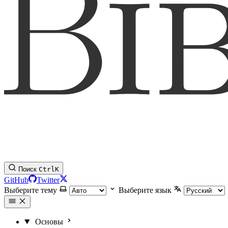
Поиск
Ctrl
K
GitHub
Twitter
Выберите тему
Выберите язык
Основы