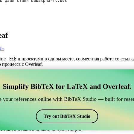
ь файл стиля babalpha-fl.bst
eaf
f»
ние
и проектами в одном месте, совместная работа со ссыл
.bib
процесса с Overleaf.
трумент для управления вашими ссылками BibTeX,
Simplify BibTeX for LaTeX and Overleaf.
нлайн-инструмент для управления вашими ссылками BibTeX, кото
шими ссылками, цитатами и библиографией в Overleaf, CiteDri
 your references online with BibTeX Studio — built for resea
ддерживая актуальность записей BibTeX в вашем проекте Overle
афий и цитат в различных стилях, включая babalpha-fl. Так что
Try out BibTeX Studio
те найти в нашей онлайн документации.