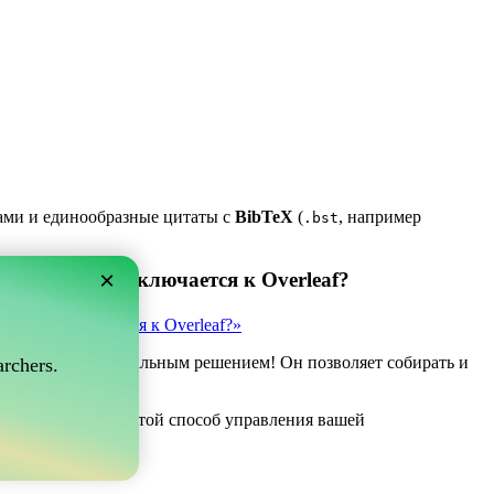
ками и единообразные цитаты с
BibTeX
(
, например
.bst
×
 который подключается к Overleaf?
рый подключается к Overleaf?»
ve может быть идеальным решением! Он позволяет собирать и
rchers.
af.
 если вы ищете простой способ управления вашей