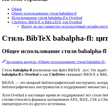
Обзор
Общее использование стиля babalpha-fl
Использование стиля babalpha-fl в Overleaf
CiteDrive: BibTeX и BibLaTeX для Overleaf
Ищете ли вы совместно используемый онлайн-инстр
Стиль BibTeX babalpha-fl: ци
Общее использование стиля
babalpha-fl
Заголовок раздела «Общее использование стиля babalpha-fl»
Стиль
babalpha-fl
реализован как файл BibTeX
. Он задаё
.bst
babalpha-fl
в
Overleaf
и как
CiteDrive
связывает BibTeX и BibLa
BibTeX — это мощный библиографический инструмент, который
библиографических инструментов и поддерживает множество 
Хотя Overleaf в настоящее время не поддерживает все стили 
стилям относятся форматы цитирования APA, IEEE, CSE и Chi
импортируя его из другого источника.