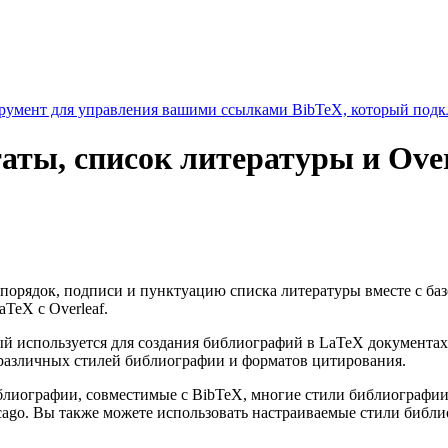
умент для управления вашими ссылками BibTeX, который подкл
таты, список литературы и Over
т порядок, подписи и пунктуацию списка литературы вместе с ба
TeX с Overleaf.
 используется для создания библиографий в LaTeX документах
различных стилей библиографии и форматов цитирования.
библиографии, совместимые с BibTeX, многие стили библиограф
cago. Вы также можете использовать настраиваемые стили библ