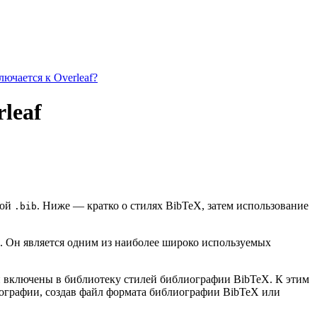
ючается к Overleaf?
leaf
зой
. Ниже — кратко о стилях BibTeX, затем использование
.bib
. Он является одним из наиболее широко используемых
ии включены в библиотеку стилей библиографии BibTeX. К этим
иографии, создав файл формата библиографии BibTeX или