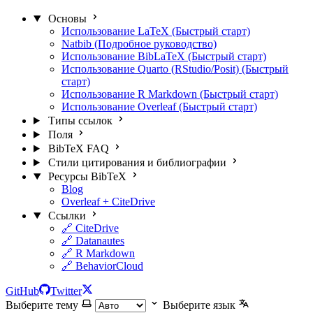
Основы
Использование LaTeX (Быстрый старт)
Natbib (Подробное руководство)
Использование BibLaTeX (Быстрый старт)
Использование Quarto (RStudio/Posit) (Быстрый
старт)
Использование R Markdown (Быстрый старт)
Использование Overleaf (Быстрый старт)
Типы ссылок
Поля
BibTeX FAQ
Стили цитирования и библиографии
Ресурсы BibTeX
Blog
Overleaf + CiteDrive
Ссылки
🔗 CiteDrive
🔗 Datanautes
🔗 R Markdown
🔗 BehaviorCloud
GitHub
Twitter
Выберите тему
Выберите язык