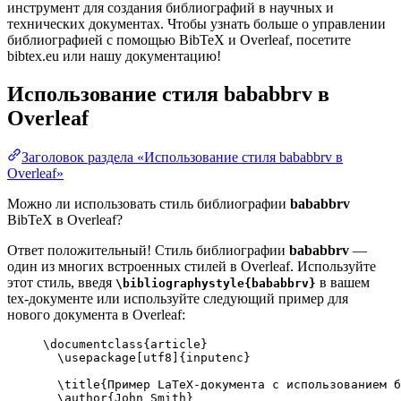
инструмент для создания библиографий в научных и
технических документах. Чтобы узнать больше о управлении
библиографией с помощью BibTeX и Overleaf, посетите
bibtex.eu или нашу документацию!
Использование стиля
bababbrv
в
Overleaf
Заголовок раздела «Использование стиля bababbrv в
Overleaf»
Можно ли использовать стиль библиографии
bababbrv
BibTeX в Overleaf?
Ответ положительный! Стиль библиографии
bababbrv
—
один из многих встроенных стилей в Overleaf. Используйте
этот стиль, введя
в вашем
\bibliographystyle{bababbrv}
tex-документе или используйте следующий пример для
нового документа в Overleaf:
\documentclass
{
article
}
\usepackage
[
utf8
]{
inputenc
}
\title
{Пример LaTeX-документа с использованием б
\author
{John Smith}