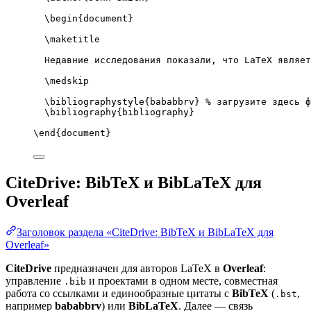
\begin
{
document
}
\maketitle
Недавние исследования показали, что LaTeX являет
\medskip
\bibliographystyle
{bababbrv} 
% загрузите здесь ф
\bibliography
{bibliography}
\end
{
document
}
CiteDrive: BibTeX и BibLaTeX для
Overleaf
Заголовок раздела «CiteDrive: BibTeX и BibLaTeX для
Overleaf»
CiteDrive
предназначен для авторов LaTeX в
Overleaf
:
управление
и проектами в одном месте, совместная
.bib
работа со ссылками и единообразные цитаты с
BibTeX
(
,
.bst
например
bababbrv
) или
BibLaTeX
. Далее — связь