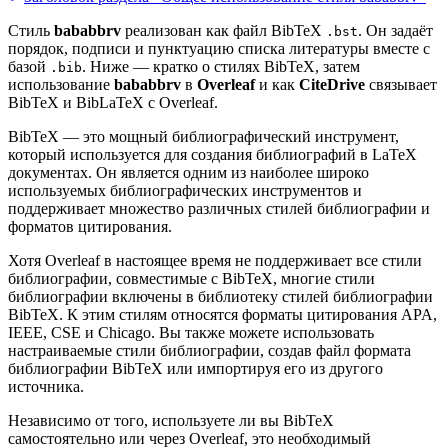
Стиль
bababbrv
реализован как файл BibTeX
. Он задаёт
.bst
порядок, подписи и пунктуацию списка литературы вместе с
базой
. Ниже — кратко о стилях BibTeX, затем
.bib
использование
bababbrv
в
Overleaf
и как
CiteDrive
связывает
BibTeX и BibLaTeX с Overleaf.
BibTeX — это мощный библиографический инструмент,
который используется для создания библиографий в LaTeX
документах. Он является одним из наиболее широко
используемых библиографических инструментов и
поддерживает множество различных стилей библиографии и
форматов цитирования.
Хотя Overleaf в настоящее время не поддерживает все стили
библиографии, совместимые с BibTeX, многие стили
библиографии включены в библиотеку стилей библиографии
BibTeX. К этим стилям относятся форматы цитирования APA,
IEEE, CSE и Chicago. Вы также можете использовать
настраиваемые стили библиографии, создав файл формата
библиографии BibTeX или импортируя его из другого
источника.
Независимо от того, используете ли вы BibTeX
самостоятельно или через Overleaf, это необходимый