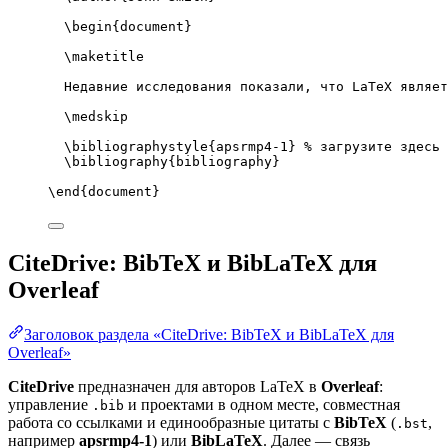
\begin
{
document
}
\maketitle
Недавние исследования показали, что LaTeX являет
\medskip
\bibliographystyle
{apsrmp4-1} 
% загрузите здесь 
\bibliography
{bibliography}
\end
{
document
}
CiteDrive: BibTeX и BibLaTeX для
Overleaf
Заголовок раздела «CiteDrive: BibTeX и BibLaTeX для
Overleaf»
CiteDrive
предназначен для авторов LaTeX в
Overleaf
:
управление
и проектами в одном месте, совместная
.bib
работа со ссылками и единообразные цитаты с
BibTeX
(
,
.bst
например
apsrmp4-1
) или
BibLaTeX
. Далее — связь