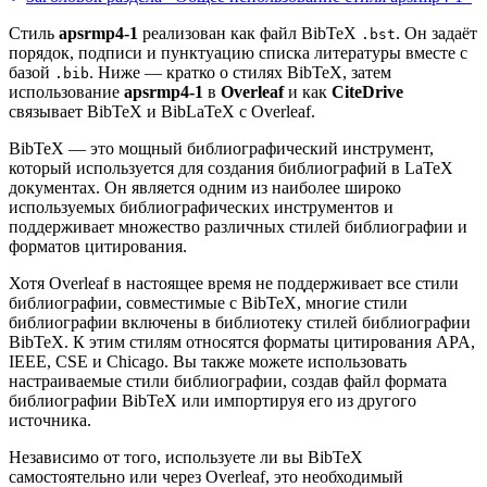
Стиль
apsrmp4-1
реализован как файл BibTeX
. Он задаёт
.bst
порядок, подписи и пунктуацию списка литературы вместе с
базой
. Ниже — кратко о стилях BibTeX, затем
.bib
использование
apsrmp4-1
в
Overleaf
и как
CiteDrive
связывает BibTeX и BibLaTeX с Overleaf.
BibTeX — это мощный библиографический инструмент,
который используется для создания библиографий в LaTeX
документах. Он является одним из наиболее широко
используемых библиографических инструментов и
поддерживает множество различных стилей библиографии и
форматов цитирования.
Хотя Overleaf в настоящее время не поддерживает все стили
библиографии, совместимые с BibTeX, многие стили
библиографии включены в библиотеку стилей библиографии
BibTeX. К этим стилям относятся форматы цитирования APA,
IEEE, CSE и Chicago. Вы также можете использовать
настраиваемые стили библиографии, создав файл формата
библиографии BibTeX или импортируя его из другого
источника.
Независимо от того, используете ли вы BibTeX
самостоятельно или через Overleaf, это необходимый