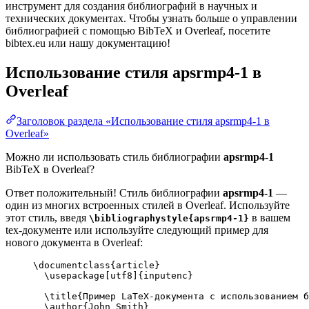
инструмент для создания библиографий в научных и
технических документах. Чтобы узнать больше о управлении
библиографией с помощью BibTeX и Overleaf, посетите
bibtex.eu или нашу документацию!
Использование стиля
apsrmp4-1
в
Overleaf
Заголовок раздела «Использование стиля apsrmp4-1 в
Overleaf»
Можно ли использовать стиль библиографии
apsrmp4-1
BibTeX в Overleaf?
Ответ положительный! Стиль библиографии
apsrmp4-1
—
один из многих встроенных стилей в Overleaf. Используйте
этот стиль, введя
в вашем
\bibliographystyle{apsrmp4-1}
tex-документе или используйте следующий пример для
нового документа в Overleaf:
\documentclass
{
article
}
\usepackage
[
utf8
]{
inputenc
}
\title
{Пример LaTeX-документа с использованием б
\author
{John Smith}