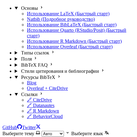
Основы
Использование LaTeX (Быстрый старт)
Natbib (Подробное руководство)
Использование BibLaTeX (Быстрый старт)
Использование Quarto (RStudio/Posit) (Быстрый
старт)
Использование R Markdown (Быстрый старт)
Использование Overleaf (Быстрый старт)
Типы ссылок
Поля
BibTeX FAQ
Стили цитирования и библиографии
Ресурсы BibTeX
Blog
Overleaf + CiteDrive
Ссылки
🔗 CiteDrive
🔗 Datanautes
🔗 R Markdown
🔗 BehaviorCloud
GitHub
Twitter
Выберите тему
Выберите язык