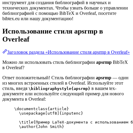
инструмент для создания библиографий в научных и
технических документах. Чтобы узнать больше о управлении
библиографией с помощью BibTeX и Overleaf, посетите
bibtex.eu или нашу документацию!
Использование стиля
apsrmp
в
Overleaf
Заголовок раздела «Использование стиля apsrmp в Overleaf»
Можно ли использовать стиль библиографии
apsrmp
BibTeX
в Overleaf?
Ответ положительный! Стиль библиографии
apsrmp
— один
из многих встроенных стилей в Overleaf. Используйте этот
стиль, введя
в вашем tex-
\bibliographystyle{apsrmp}
документе или используйте следующий пример для нового
документа в Overleaf:
\documentclass
{
article
}
\usepackage
[
utf8
]{
inputenc
}
\title
{Пример LaTeX-документа с использованием б
\author
{John Smith}