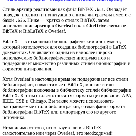
Стиль
apsrmp
реализован как файл BibTeX
. Он задаёт
.bst
порядок, подписи и пунктуацию списка литературы вместе с
базой
. Ниже — кратко о стилях BibTeX, затем
.bib
использование
apsrmp
в
Overleaf
и как
CiteDrive
связывает
BibTeX и BibLaTeX с Overleaf.
BibTeX — это мощный библиографический инструмент,
который используется для создания библиографий в LaTeX
документах. Он является одним из наиболее широко
используемых библиографических инструментов и
поддерживает множество различных стилей библиографии и
форматов цитирования.
Хотя Overleaf в настоящее время не поддерживает все стили
библиографии, совместимые с BibTeX, многие стили
библиографии включены в библиотеку стилей библиографии
BibTeX. К этим стилям относятся форматы цитирования APA,
IEEE, CSE и Chicago. Вы также можете использовать
настраиваемые стили библиографии, создав файл формата
библиографии BibTeX или импортируя его из другого
источника.
Независимо от того, используете ли вы BibTeX
самостоятельно или через Overleaf, это необходимый