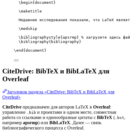
\begin
{
document
}
\maketitle
Недавние исследования показали, что LaTeX являет
\medskip
\bibliographystyle
{apsrmp} 
% загрузите здесь фай
\bibliography
{bibliography}
\end
{
document
}
CiteDrive: BibTeX и BibLaTeX для
Overleaf
Заголовок раздела «CiteDrive: BibTeX и BibLaTeX для
Overleaf»
CiteDrive
предназначен для авторов LaTeX в
Overleaf
:
управление
и проектами в одном месте, совместная
.bib
работа со ссылками и единообразные цитаты с
BibTeX
(
,
.bst
например
apsrmp
) или
BibLaTeX
. Далее — связь
библиографического процесса с Overleaf.