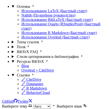
Основы
Использование LaTeX (Быстрый старт)
Natbib (Подробное руководство)
Использование BibLaTeX (Быстрый старт)
Использование Quarto (RStudio/Posit) (Быстрый
старт)
Использование R Markdown (Быстрый старт)
Использование Overleaf (Быстрый старт)
Типы ссылок
Поля
BibTeX FAQ
Стили цитирования и библиографии
Ресурсы BibTeX
Blog
Overleaf + CiteDrive
Ссылки
🔗 CiteDrive
🔗 Datanautes
🔗 R Markdown
🔗 BehaviorCloud
GitHub
Twitter
Выберите тему
Выберите язык