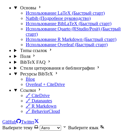
Основы
Использование LaTeX (Быстрый старт)
Natbib (Подробное руководство)
Использование BibLaTeX (Быстрый старт)
Использование Quarto (RStudio/Posit) (Быстрый
старт)
Использование R Markdown (Быстрый старт)
Использование Overleaf (Быстрый старт)
Типы ссылок
Поля
BibTeX FAQ
Стили цитирования и библиографии
Ресурсы BibTeX
Blog
Overleaf + CiteDrive
Ссылки
🔗 CiteDrive
🔗 Datanautes
🔗 R Markdown
🔗 BehaviorCloud
GitHub
Twitter
Выберите тему
Выберите язык