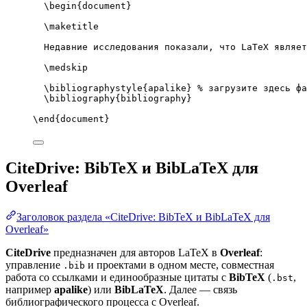
\begin
{
document
}
\maketitle
Недавние исследования показали, что LaTeX являет
\medskip
\bibliographystyle
{apalike} 
% загрузите здесь фа
\bibliography
{bibliography}
\end
{
document
}
CiteDrive: BibTeX и BibLaTeX для
Overleaf
Заголовок раздела «CiteDrive: BibTeX и BibLaTeX для
Overleaf»
CiteDrive
предназначен для авторов LaTeX в
Overleaf
:
управление
и проектами в одном месте, совместная
.bib
работа со ссылками и единообразные цитаты с
BibTeX
(
,
.bst
например
apalike
) или
BibLaTeX
. Далее — связь
библиографического процесса с Overleaf.