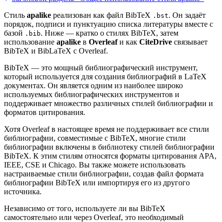
Стиль
apalike
реализован как файл BibTeX
. Он задаёт
.bst
порядок, подписи и пунктуацию списка литературы вместе с
базой
. Ниже — кратко о стилях BibTeX, затем
.bib
использование
apalike
в
Overleaf
и как
CiteDrive
связывает
BibTeX и BibLaTeX с Overleaf.
BibTeX — это мощный библиографический инструмент,
который используется для создания библиографий в LaTeX
документах. Он является одним из наиболее широко
используемых библиографических инструментов и
поддерживает множество различных стилей библиографии и
форматов цитирования.
Хотя Overleaf в настоящее время не поддерживает все стили
библиографии, совместимые с BibTeX, многие стили
библиографии включены в библиотеку стилей библиографии
BibTeX. К этим стилям относятся форматы цитирования APA,
IEEE, CSE и Chicago. Вы также можете использовать
настраиваемые стили библиографии, создав файл формата
библиографии BibTeX или импортируя его из другого
источника.
Независимо от того, используете ли вы BibTeX
самостоятельно или через Overleaf, это необходимый