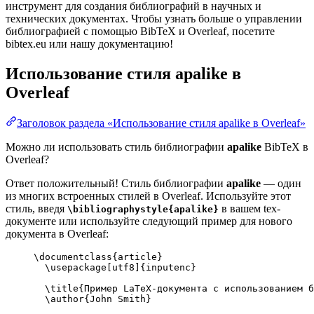
инструмент для создания библиографий в научных и
технических документах. Чтобы узнать больше о управлении
библиографией с помощью BibTeX и Overleaf, посетите
bibtex.eu или нашу документацию!
Использование стиля
apalike
в
Overleaf
Заголовок раздела «Использование стиля apalike в Overleaf»
Можно ли использовать стиль библиографии
apalike
BibTeX в
Overleaf?
Ответ положительный! Стиль библиографии
apalike
— один
из многих встроенных стилей в Overleaf. Используйте этот
стиль, введя
в вашем tex-
\bibliographystyle{apalike}
документе или используйте следующий пример для нового
документа в Overleaf:
\documentclass
{
article
}
\usepackage
[
utf8
]{
inputenc
}
\title
{Пример LaTeX-документа с использованием б
\author
{John Smith}