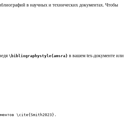
 библиографий в научных и технических документах. Чтобы
введя
в вашем tex-документе или
\bibliographystyle{amsra}
ментов 
\cite
{
Smith2023
}.