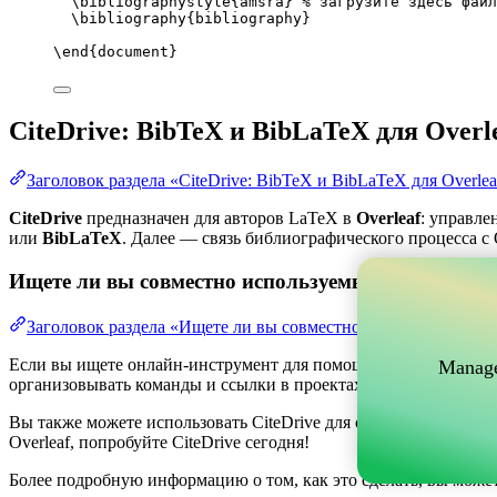
\bibliographystyle
{amsra} 
% загрузите здесь файл
\bibliography
{bibliography}
\end
{
document
}
CiteDrive: BibTeX и BibLaTeX для Overl
Заголовок раздела «CiteDrive: BibTeX и BibLaTeX для Overlea
CiteDrive
предназначен для авторов LaTeX в
Overleaf
: управле
или
BibLaTeX
. Далее — связь библиографического процесса с O
Ищете ли вы совместно используемый онлайн-инс
Заголовок раздела «Ищете ли вы совместно используемый о
Если вы ищете онлайн-инструмент для помощи в управлении ва
Manage
организовывать команды и ссылки в проектах, одновременно по
Вы также можете использовать CiteDrive для создания библиог
Overleaf, попробуйте CiteDrive сегодня!
Более подробную информацию о том, как это сделать, вы може