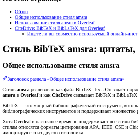
Обзор
Общее использование стиля amsra
Использование стиля amsra в Overleaf
CiteDrive: BibTeX и BibLaTeX для Overleaf
Ищете ли вы совместно используемый онлайн-инстр
Стиль BibTeX amsra: цитаты, 
Общее использование стиля
amsra
Заголовок раздела «Общее использование стиля amsra»
Стиль
amsra
реализован как файл BibTeX
. Он задаёт пор
.bst
amsra
в
Overleaf
и как
CiteDrive
связывает BibTeX и BibLaTeX с
BibTeX — это мощный библиографический инструмент, который
библиографических инструментов и поддерживает множество 
Хотя Overleaf в настоящее время не поддерживает все стили 
стилям относятся форматы цитирования APA, IEEE, CSE и Chi
импортируя его из другого источника.