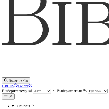
Поиск
Ctrl
K
GitHub
Twitter
Выберите тему
Выберите язык
Основы