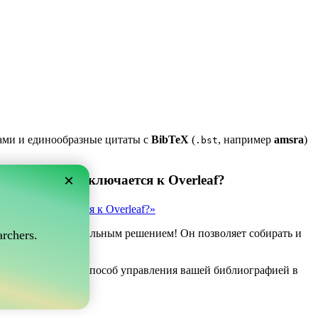
ками и единообразные цитаты с
BibTeX
(
, например
amsra
)
.bst
×
 который подключается к Overleaf?
рый подключается к Overleaf?»
ve может быть идеальным решением! Он позволяет собирать и
rchers.
af.
 вы ищете простой способ управления вашей библиографией в