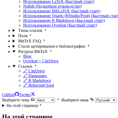
Использование LaTeX (Быстрый старт)
Natbib (Подробное руководство)
Использование BibLaTeX (Быстрый старт)
Использование Quarto (RStudio/Posit) (Быстрый стар
Использование R Markdown (Быстрый старт)
Использование Overleaf (Быстрый старт)
Типы ссылок
Поля
BibTeX FAQ
Стили цитирования и библиографии
Ресурсы BibTeX
Blog
Overleaf + CiteDrive
Ссылки
🔗 CiteDrive
🔗 Datanautes
🔗 R Markdown
🔗 BehaviorCloud
GitHub
Twitter
Выберите тему
Выберите язык
На этой странице
На этой странице