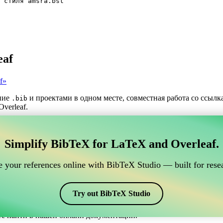
 стиля amsra.bst
eaf
f»
ние
и проектами в одном месте, совместная работа со ссыл
.bib
verleaf.
трумент для управления вашими ссылками BibTeX,
Simplify BibTeX for LaTeX and Overleaf.
нлайн-инструмент для управления вашими ссылками BibTeX, кото
шими ссылками, цитатами и библиографией в Overleaf, CiteDri
 your references online with BibTeX Studio — built for resea
ддерживая актуальность записей BibTeX в вашем проекте Overle
рафий и цитат в различных стилях, включая amsra. Так что если
Try out BibTeX Studio
те найти в нашей онлайн документации.