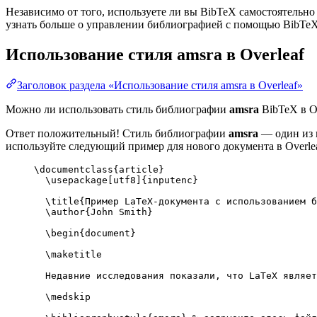
Независимо от того, используете ли вы BibTeX самостоятельно
узнать больше о управлении библиографией с помощью BibTeX и
Использование стиля
amsra
в Overleaf
Заголовок раздела «Использование стиля amsra в Overleaf»
Можно ли использовать стиль библиографии
amsra
BibTeX в Ov
Ответ положительный! Стиль библиографии
amsra
— один из м
используйте следующий пример для нового документа в Overlea
\documentclass
{
article
}
\usepackage
[
utf8
]{
inputenc
}
\title
{Пример LaTeX-документа с использованием б
\author
{John Smith}
\begin
{
document
}
\maketitle
Недавние исследования показали, что LaTeX являет
\medskip