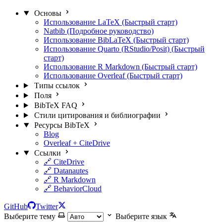
Основы
Использование LaTeX (Быстрый старт)
Natbib (Подробное руководство)
Использование BibLaTeX (Быстрый старт)
Использование Quarto (RStudio/Posit) (Быстрый
старт)
Использование R Markdown (Быстрый старт)
Использование Overleaf (Быстрый старт)
Типы ссылок
Поля
BibTeX FAQ
Стили цитирования и библиографии
Ресурсы BibTeX
Blog
Overleaf + CiteDrive
Ссылки
🔗 CiteDrive
🔗 Datanautes
🔗 R Markdown
🔗 BehaviorCloud
GitHub
Twitter
Выберите тему
Выберите язык