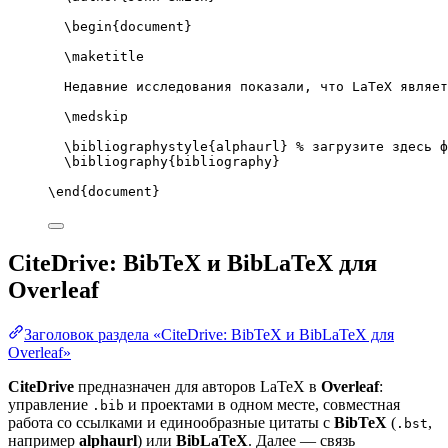
\begin
{
document
}
\maketitle
Недавние исследования показали, что LaTeX являет
\medskip
\bibliographystyle
{alphaurl} 
% загрузите здесь ф
\bibliography
{bibliography}
\end
{
document
}
CiteDrive: BibTeX и BibLaTeX для
Overleaf
Заголовок раздела «CiteDrive: BibTeX и BibLaTeX для
Overleaf»
CiteDrive
предназначен для авторов LaTeX в
Overleaf
:
управление
и проектами в одном месте, совместная
.bib
работа со ссылками и единообразные цитаты с
BibTeX
(
,
.bst
например
alphaurl
) или
BibLaTeX
. Далее — связь