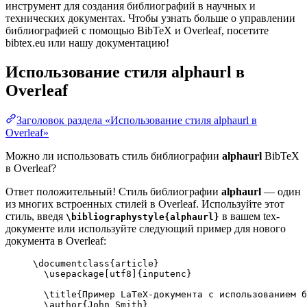
инструмент для создания библиографий в научных и
технических документах. Чтобы узнать больше о управлении
библиографией с помощью BibTeX и Overleaf, посетите
bibtex.eu или нашу документацию!
Использование стиля
alphaurl
в
Overleaf
Заголовок раздела «Использование стиля alphaurl в
Overleaf»
Можно ли использовать стиль библиографии
alphaurl
BibTeX
в Overleaf?
Ответ положительный! Стиль библиографии
alphaurl
— один
из многих встроенных стилей в Overleaf. Используйте этот
стиль, введя
в вашем tex-
\bibliographystyle{alphaurl}
документе или используйте следующий пример для нового
документа в Overleaf:
\documentclass
{
article
}
\usepackage
[
utf8
]{
inputenc
}
\title
{Пример LaTeX-документа с использованием б
\author
{John Smith}