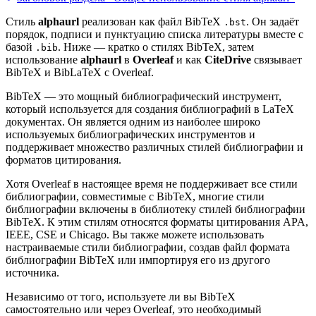
Стиль
alphaurl
реализован как файл BibTeX
. Он задаёт
.bst
порядок, подписи и пунктуацию списка литературы вместе с
базой
. Ниже — кратко о стилях BibTeX, затем
.bib
использование
alphaurl
в
Overleaf
и как
CiteDrive
связывает
BibTeX и BibLaTeX с Overleaf.
BibTeX — это мощный библиографический инструмент,
который используется для создания библиографий в LaTeX
документах. Он является одним из наиболее широко
используемых библиографических инструментов и
поддерживает множество различных стилей библиографии и
форматов цитирования.
Хотя Overleaf в настоящее время не поддерживает все стили
библиографии, совместимые с BibTeX, многие стили
библиографии включены в библиотеку стилей библиографии
BibTeX. К этим стилям относятся форматы цитирования APA,
IEEE, CSE и Chicago. Вы также можете использовать
настраиваемые стили библиографии, создав файл формата
библиографии BibTeX или импортируя его из другого
источника.
Независимо от того, используете ли вы BibTeX
самостоятельно или через Overleaf, это необходимый