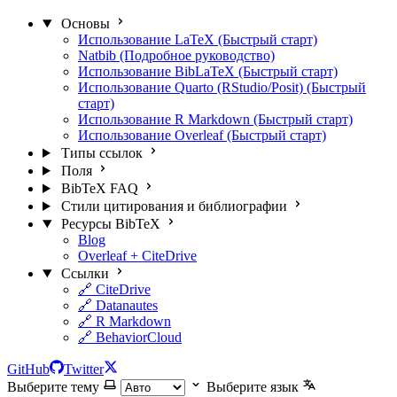
Основы
Использование LaTeX (Быстрый старт)
Natbib (Подробное руководство)
Использование BibLaTeX (Быстрый старт)
Использование Quarto (RStudio/Posit) (Быстрый
старт)
Использование R Markdown (Быстрый старт)
Использование Overleaf (Быстрый старт)
Типы ссылок
Поля
BibTeX FAQ
Стили цитирования и библиографии
Ресурсы BibTeX
Blog
Overleaf + CiteDrive
Ссылки
🔗 CiteDrive
🔗 Datanautes
🔗 R Markdown
🔗 BehaviorCloud
GitHub
Twitter
Выберите тему
Выберите язык