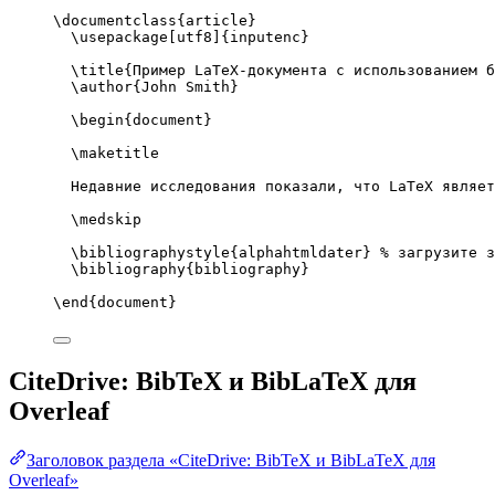
\documentclass
{
article
}
\usepackage
[
utf8
]{
inputenc
}
\title
{Пример LaTeX-документа с использованием б
\author
{John Smith}
\begin
{
document
}
\maketitle
Недавние исследования показали, что LaTeX являет
\medskip
\bibliographystyle
{alphahtmldater} 
% загрузите з
\bibliography
{bibliography}
\end
{
document
}
CiteDrive: BibTeX и BibLaTeX для
Overleaf
Заголовок раздела «CiteDrive: BibTeX и BibLaTeX для
Overleaf»