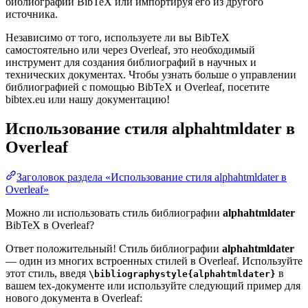
библиографии BibTeX или импортируя его из другого
источника.
Независимо от того, используете ли вы BibTeX
самостоятельно или через Overleaf, это необходимый
инструмент для создания библиографий в научных и
технических документах. Чтобы узнать больше о управлении
библиографией с помощью BibTeX и Overleaf, посетите
bibtex.eu или нашу документацию!
Использование стиля
alphahtmldater
в
Overleaf
Заголовок раздела «Использование стиля alphahtmldater в
Overleaf»
Можно ли использовать стиль библиографии
alphahtmldater
BibTeX в Overleaf?
Ответ положительный! Стиль библиографии
alphahtmldater
— один из многих встроенных стилей в Overleaf. Используйте
этот стиль, введя
в
\bibliographystyle{alphahtmldater}
вашем tex-документе или используйте следующий пример для
нового документа в Overleaf: