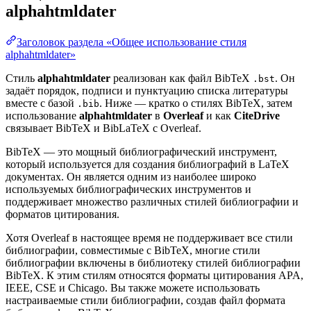
alphahtmldater
Заголовок раздела «Общее использование стиля
alphahtmldater»
Стиль
alphahtmldater
реализован как файл BibTeX
. Он
.bst
задаёт порядок, подписи и пунктуацию списка литературы
вместе с базой
. Ниже — кратко о стилях BibTeX, затем
.bib
использование
alphahtmldater
в
Overleaf
и как
CiteDrive
связывает BibTeX и BibLaTeX с Overleaf.
BibTeX — это мощный библиографический инструмент,
который используется для создания библиографий в LaTeX
документах. Он является одним из наиболее широко
используемых библиографических инструментов и
поддерживает множество различных стилей библиографии и
форматов цитирования.
Хотя Overleaf в настоящее время не поддерживает все стили
библиографии, совместимые с BibTeX, многие стили
библиографии включены в библиотеку стилей библиографии
BibTeX. К этим стилям относятся форматы цитирования APA,
IEEE, CSE и Chicago. Вы также можете использовать
настраиваемые стили библиографии, создав файл формата