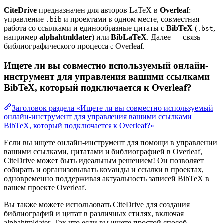
CiteDrive
предназначен для авторов LaTeX в
Overleaf
:
управление
и проектами в одном месте, совместная
.bib
работа со ссылками и единообразные цитаты с
BibTeX
(
,
.bst
например
alphahtmldater
) или
BibLaTeX
. Далее — связь
библиографического процесса с Overleaf.
Ищете ли вы совместно используемый онлайн-
инструмент для управления вашими ссылками
BibTeX, который подключается к Overleaf?
Заголовок раздела «Ищете ли вы совместно используемый
онлайн-инструмент для управления вашими ссылками
BibTeX, который подключается к Overleaf?»
Если вы ищете онлайн-инструмент для помощи в управлении
вашими ссылками, цитатами и библиографией в Overleaf,
CiteDrive может быть идеальным решением! Он позволяет
собирать и организовывать команды и ссылки в проектах,
одновременно поддерживая актуальность записей BibTeX в
вашем проекте Overleaf.
Вы также можете использовать CiteDrive для создания
библиографий и цитат в различных стилях, включая
alphahtmldater. Так что если вы ищете простой способ