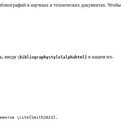
 библиографий в научных и технических документах. Чтобы
ь, введя
в вашем tex-
\bibliographystyle{alphahtml}
ментов 
\cite
{
Smith2023
}.