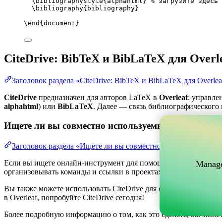
\bibliographystyle
{alphahtml} 
% загрузите здесь 
\bibliography
{bibliography}
\end
{
document
}
CiteDrive: BibTeX и BibLaTeX для Overl
Заголовок раздела «CiteDrive: BibTeX и BibLaTeX для Overlea
CiteDrive
предназначен для авторов LaTeX в
Overleaf
: управле
alphahtml
) или
BibLaTeX
. Далее — связь библиографического п
Ищете ли вы совместно используемый онлайн-инс
Заголовок раздела «Ищете ли вы совместно используемый о
Если вы ищете онлайн-инструмент для помощи в управлении ва
Manage
организовывать команды и ссылки в проектах, одновременно по
Вы также можете использовать CiteDrive для создания библиог
в Overleaf, попробуйте CiteDrive сегодня!
Более подробную информацию о том, как это сделать, вы може