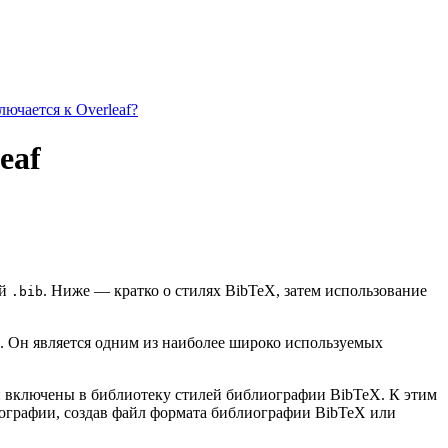
ючается к Overleaf?
eaf
ой
. Ниже — кратко о стилях BibTeX, затем использование
.bib
. Он является одним из наиболее широко используемых
ии включены в библиотеку стилей библиографии BibTeX. К этим
иографии, создав файл формата библиографии BibTeX или