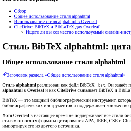
Обзор
Общее использование стиля alphahtml
Использование стиля alphahtml в Overleaf
CiteDrive: BibTeX и BibLaTeX для Overleaf
Ищете ли вы совместно используемый онлайн-инстр
Стиль BibTeX alphahtml: цита
Общее использование стиля
alphahtml
Заголовок раздела «Общее использование стиля alphahtml»
Стиль
alphahtml
реализован как файл BibTeX
. Он задаёт
.bst
alphahtml
в
Overleaf
и как
CiteDrive
связывает BibTeX и BibLaT
BibTeX — это мощный библиографический инструмент, который
библиографических инструментов и поддерживает множество 
Хотя Overleaf в настоящее время не поддерживает все стили 
стилям относятся форматы цитирования APA, IEEE, CSE и Chi
импортируя его из другого источника.