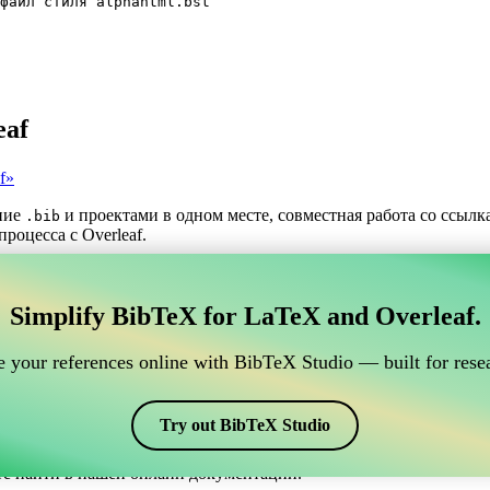
файл стиля alphahtml.bst
eaf
f»
ние
и проектами в одном месте, совместная работа со ссыл
.bib
роцесса с Overleaf.
трумент для управления вашими ссылками BibTeX,
Simplify BibTeX for LaTeX and Overleaf.
нлайн-инструмент для управления вашими ссылками BibTeX, кото
шими ссылками, цитатами и библиографией в Overleaf, CiteDri
 your references online with BibTeX Studio — built for resea
ддерживая актуальность записей BibTeX в вашем проекте Overle
рафий и цитат в различных стилях, включая alphahtml. Так что 
Try out BibTeX Studio
те найти в нашей онлайн документации.