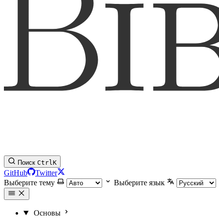
Поиск
Ctrl
K
GitHub
Twitter
Выберите тему
Выберите язык
Основы