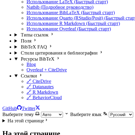
Использование LaTeX (Быстрый старт)
Natbib (Подробное руководство)
Использование BibLaTeX (Быстрый старт)
Использование Quarto (RStudio/Posit) (Быстрый стар
Использование R Markdown (Быстрый старт)
Использование Overleaf (Быстрый старт)
Типы ссылок
Поля
BibTeX FAQ
Стили цитирования и библиографии
Ресурсы BibTeX
Blog
Overleaf + CiteDrive
Ссылки
🔗 CiteDrive
🔗 Datanautes
🔗 R Markdown
🔗 BehaviorCloud
GitHub
Twitter
Выберите тему
Выберите язык
На этой странице
На этой странице