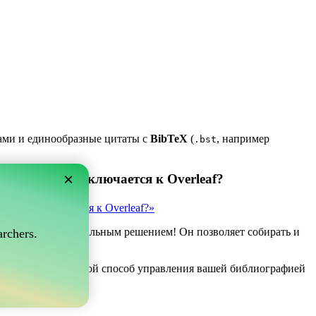
ками и единообразные цитаты с
BibTeX
(
, например
.bst
×
 который подключается к Overleaf?
рый подключается к Overleaf?»
ve может быть идеальным решением! Он позволяет собирать и
rchers.
af.
если вы ищете простой способ управления вашей библиографией