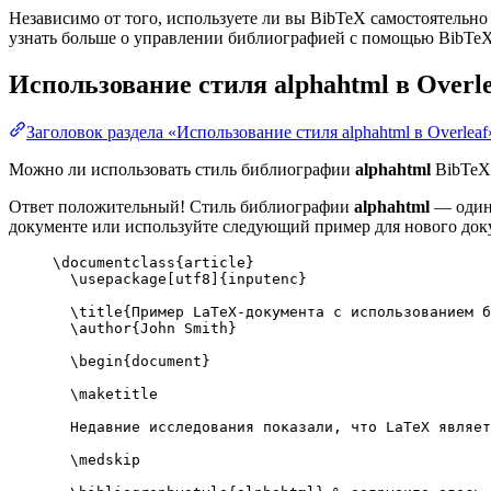
Независимо от того, используете ли вы BibTeX самостоятельно
узнать больше о управлении библиографией с помощью BibTeX и
Использование стиля
alphahtml
в Overle
Заголовок раздела «Использование стиля alphahtml в Overleaf
Можно ли использовать стиль библиографии
alphahtml
BibTeX 
Ответ положительный! Стиль библиографии
alphahtml
— один 
документе или используйте следующий пример для нового доку
\documentclass
{
article
}
\usepackage
[
utf8
]{
inputenc
}
\title
{Пример LaTeX-документа с использованием б
\author
{John Smith}
\begin
{
document
}
\maketitle
Недавние исследования показали, что LaTeX являет
\medskip