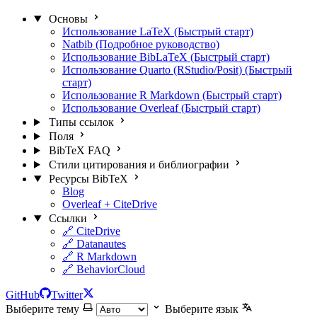
Основы
Использование LaTeX (Быстрый старт)
Natbib (Подробное руководство)
Использование BibLaTeX (Быстрый старт)
Использование Quarto (RStudio/Posit) (Быстрый
старт)
Использование R Markdown (Быстрый старт)
Использование Overleaf (Быстрый старт)
Типы ссылок
Поля
BibTeX FAQ
Стили цитирования и библиографии
Ресурсы BibTeX
Blog
Overleaf + CiteDrive
Ссылки
🔗 CiteDrive
🔗 Datanautes
🔗 R Markdown
🔗 BehaviorCloud
GitHub
Twitter
Выберите тему
Выберите язык