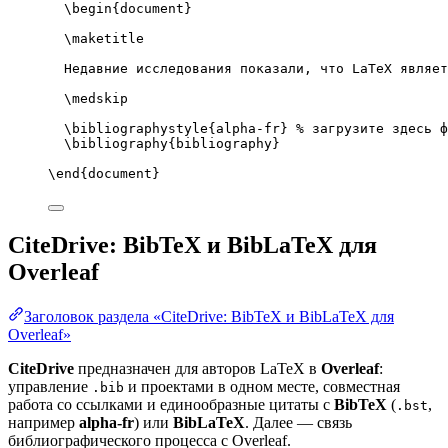
\begin
{
document
}
\maketitle
Недавние исследования показали, что LaTeX являет
\medskip
\bibliographystyle
{alpha-fr} 
% загрузите здесь ф
\bibliography
{bibliography}
\end
{
document
}
CiteDrive: BibTeX и BibLaTeX для
Overleaf
Заголовок раздела «CiteDrive: BibTeX и BibLaTeX для
Overleaf»
CiteDrive
предназначен для авторов LaTeX в
Overleaf
:
управление
и проектами в одном месте, совместная
.bib
работа со ссылками и единообразные цитаты с
BibTeX
(
,
.bst
например
alpha-fr
) или
BibLaTeX
. Далее — связь
библиографического процесса с Overleaf.