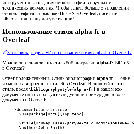
инструмент для создания библиографий в научных и
технических документах. Чтобы узнать больше о управлении
библиографией с помощью BibTeX и Overleaf, посетите
bibtex.eu или нашу документацию!
Использование стиля
alpha-fr
в
Overleaf
Заголовок раздела «Использование стиля alpha-fr в Overleaf»
Можно ли использовать стиль библиографии
alpha-fr
BibTeX
в Overleaf?
Ответ положительный! Стиль библиографии
alpha-fr
— один
из многих встроенных стилей в Overleaf. Используйте этот
стиль, введя
в вашем tex-
\bibliographystyle{alpha-fr}
документе или используйте следующий пример для нового
документа в Overleaf:
\documentclass
{
article
}
\usepackage
[
utf8
]{
inputenc
}
\title
{Пример LaTeX-документа с использованием б
\author
{John Smith}