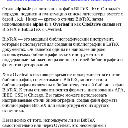
Стиль
alpha-fr
реализован как файл BibTeX
. Он задаёт
.bst
порядок, подписи и пунктуацию списка литературы вместе с
базой
. Ниже — кратко о стилях BibTeX, затем
.bib
использование
alpha-fr
в
Overleaf
и как
CiteDrive
связывает
BibTeX и BibLaTeX с Overleaf.
BibTeX — это мощный библиографический инструмент,
который используется для создания библиографий в LaTeX
документах. Он является одним из наиболее широко
используемых библиографических инструментов и
поддерживает множество различных стилей библиографии и
форматов цитирования.
Хотя Overleaf в настоящее время не поддерживает все стили
библиографии, совместимые с BibTeX, многие стили
библиографии включены в библиотеку стилей библиографии
BibTeX. К этим стилям относятся форматы цитирования APA,
IEEE, CSE и Chicago. Вы также можете использовать
настраиваемые стили библиографии, создав файл формата
библиографии BibTeX или импортируя его из другого
источника.
Независимо от того, используете ли вы BibTeX
самостоятельно или через Overleaf, это необходимый