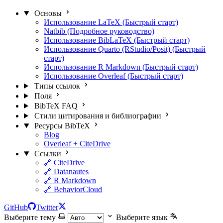
Основы
Использование LaTeX (Быстрый старт)
Natbib (Подробное руководство)
Использование BibLaTeX (Быстрый старт)
Использование Quarto (RStudio/Posit) (Быстрый
старт)
Использование R Markdown (Быстрый старт)
Использование Overleaf (Быстрый старт)
Типы ссылок
Поля
BibTeX FAQ
Стили цитирования и библиографии
Ресурсы BibTeX
Blog
Overleaf + CiteDrive
Ссылки
🔗 CiteDrive
🔗 Datanautes
🔗 R Markdown
🔗 BehaviorCloud
GitHub
Twitter
Выберите тему
Выберите язык