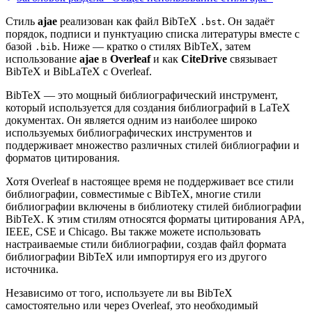
Стиль
ajae
реализован как файл BibTeX
. Он задаёт
.bst
порядок, подписи и пунктуацию списка литературы вместе с
базой
. Ниже — кратко о стилях BibTeX, затем
.bib
использование
ajae
в
Overleaf
и как
CiteDrive
связывает
BibTeX и BibLaTeX с Overleaf.
BibTeX — это мощный библиографический инструмент,
который используется для создания библиографий в LaTeX
документах. Он является одним из наиболее широко
используемых библиографических инструментов и
поддерживает множество различных стилей библиографии и
форматов цитирования.
Хотя Overleaf в настоящее время не поддерживает все стили
библиографии, совместимые с BibTeX, многие стили
библиографии включены в библиотеку стилей библиографии
BibTeX. К этим стилям относятся форматы цитирования APA,
IEEE, CSE и Chicago. Вы также можете использовать
настраиваемые стили библиографии, создав файл формата
библиографии BibTeX или импортируя его из другого
источника.
Независимо от того, используете ли вы BibTeX
самостоятельно или через Overleaf, это необходимый