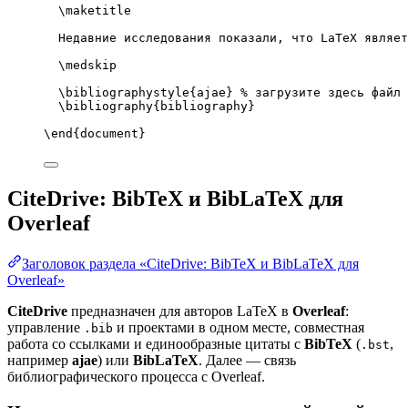
\maketitle
Недавние исследования показали, что LaTeX являет
\medskip
\bibliographystyle
{ajae} 
% загрузите здесь файл 
\bibliography
{bibliography}
\end
{
document
}
CiteDrive: BibTeX и BibLaTeX для
Overleaf
Заголовок раздела «CiteDrive: BibTeX и BibLaTeX для
Overleaf»
CiteDrive
предназначен для авторов LaTeX в
Overleaf
:
управление
и проектами в одном месте, совместная
.bib
работа со ссылками и единообразные цитаты с
BibTeX
(
,
.bst
например
ajae
) или
BibLaTeX
. Далее — связь
библиографического процесса с Overleaf.