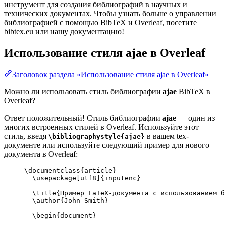
инструмент для создания библиографий в научных и
технических документах. Чтобы узнать больше о управлении
библиографией с помощью BibTeX и Overleaf, посетите
bibtex.eu или нашу документацию!
Использование стиля
ajae
в Overleaf
Заголовок раздела «Использование стиля ajae в Overleaf»
Можно ли использовать стиль библиографии
ajae
BibTeX в
Overleaf?
Ответ положительный! Стиль библиографии
ajae
— один из
многих встроенных стилей в Overleaf. Используйте этот
стиль, введя
в вашем tex-
\bibliographystyle{ajae}
документе или используйте следующий пример для нового
документа в Overleaf:
\documentclass
{
article
}
\usepackage
[
utf8
]{
inputenc
}
\title
{Пример LaTeX-документа с использованием б
\author
{John Smith}
\begin
{
document
}