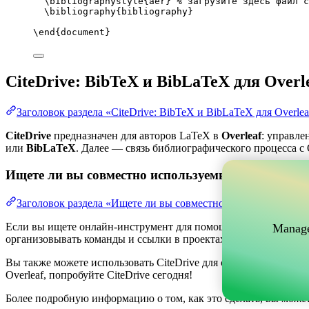
\bibliographystyle
{aer} 
% загрузите здесь файл с
\bibliography
{bibliography}
\end
{
document
}
CiteDrive: BibTeX и BibLaTeX для Overl
Заголовок раздела «CiteDrive: BibTeX и BibLaTeX для Overlea
CiteDrive
предназначен для авторов LaTeX в
Overleaf
: управле
или
BibLaTeX
. Далее — связь библиографического процесса с O
Ищете ли вы совместно используемый онлайн-инс
Заголовок раздела «Ищете ли вы совместно используемый о
Если вы ищете онлайн-инструмент для помощи в управлении ва
Manage
организовывать команды и ссылки в проектах, одновременно по
Вы также можете использовать CiteDrive для создания библиог
Overleaf, попробуйте CiteDrive сегодня!
Более подробную информацию о том, как это сделать, вы може