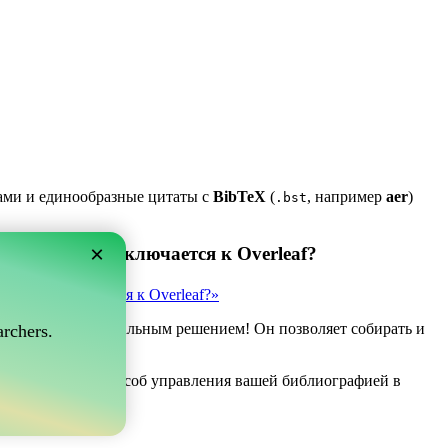
ками и единообразные цитаты с
BibTeX
(
, например
aer
)
.bst
×
 который подключается к Overleaf?
рый подключается к Overleaf?»
ve может быть идеальным решением! Он позволяет собирать и
rchers.
af.
ы ищете простой способ управления вашей библиографией в