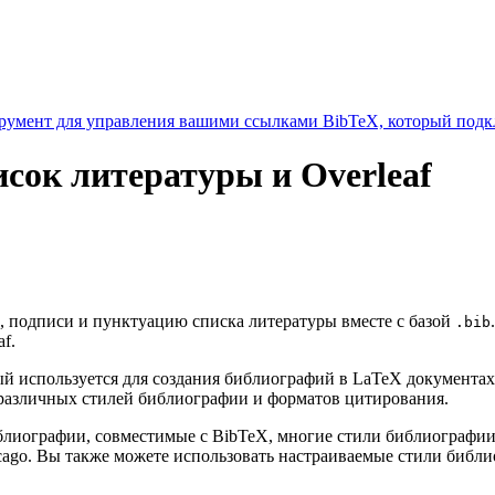
умент для управления вашими ссылками BibTeX, который подкл
исок литературы и Overleaf
к, подписи и пунктуацию списка литературы вместе с базой
.bib
f.
 используется для создания библиографий в LaTeX документах
различных стилей библиографии и форматов цитирования.
библиографии, совместимые с BibTeX, многие стили библиограф
cago. Вы также можете использовать настраиваемые стили библ