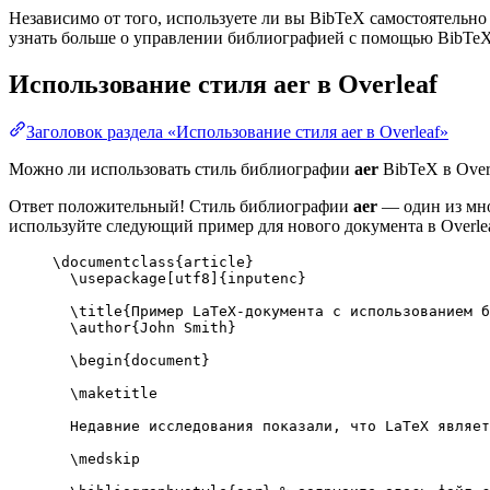
Независимо от того, используете ли вы BibTeX самостоятельно
узнать больше о управлении библиографией с помощью BibTeX и
Использование стиля
aer
в Overleaf
Заголовок раздела «Использование стиля aer в Overleaf»
Можно ли использовать стиль библиографии
aer
BibTeX в Over
Ответ положительный! Стиль библиографии
aer
— один из мно
используйте следующий пример для нового документа в Overlea
\documentclass
{
article
}
\usepackage
[
utf8
]{
inputenc
}
\title
{Пример LaTeX-документа с использованием б
\author
{John Smith}
\begin
{
document
}
\maketitle
Недавние исследования показали, что LaTeX являет
\medskip