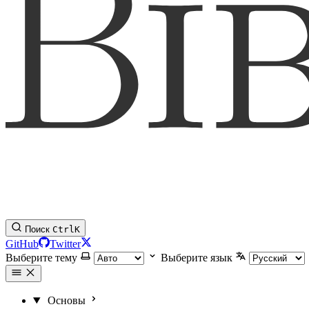
Поиск
Ctrl
K
GitHub
Twitter
Выберите тему
Выберите язык
Основы