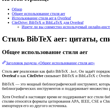
Обзор
Общее использование стиля aer
Использование стиля aer в Overleaf
CiteDrive: BibTeX и BibLaTeX для Overleaf
Ищете ли вы совместно используемый онлайн-инстр
Стиль BibTeX aer: цитаты, сп
Общее использование стиля
aer
Заголовок раздела «Общее использование стиля aer»
Стиль
aer
реализован как файл BibTeX
. Он задаёт порядо
.bst
Overleaf
и как
CiteDrive
связывает BibTeX и BibLaTeX с Overlea
BibTeX — это мощный библиографический инструмент, который
библиографических инструментов и поддерживает множество 
Хотя Overleaf в настоящее время не поддерживает все стили 
стилям относятся форматы цитирования APA, IEEE, CSE и Chi
импортируя его из другого источника.