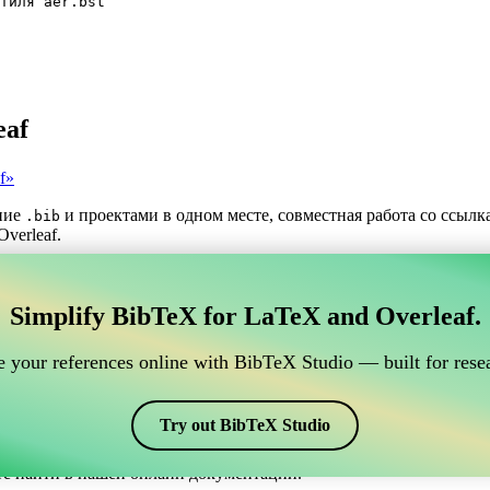
тиля aer.bst
eaf
f»
ние
и проектами в одном месте, совместная работа со ссыл
.bib
verleaf.
трумент для управления вашими ссылками BibTeX,
Simplify BibTeX for LaTeX and Overleaf.
нлайн-инструмент для управления вашими ссылками BibTeX, кото
шими ссылками, цитатами и библиографией в Overleaf, CiteDri
 your references online with BibTeX Studio — built for resea
ддерживая актуальность записей BibTeX в вашем проекте Overle
рафий и цитат в различных стилях, включая aer. Так что если в
Try out BibTeX Studio
те найти в нашей онлайн документации.