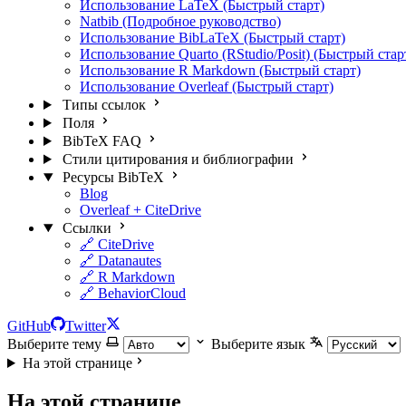
Использование LaTeX (Быстрый старт)
Natbib (Подробное руководство)
Использование BibLaTeX (Быстрый старт)
Использование Quarto (RStudio/Posit) (Быстрый стар
Использование R Markdown (Быстрый старт)
Использование Overleaf (Быстрый старт)
Типы ссылок
Поля
BibTeX FAQ
Стили цитирования и библиографии
Ресурсы BibTeX
Blog
Overleaf + CiteDrive
Ссылки
🔗 CiteDrive
🔗 Datanautes
🔗 R Markdown
🔗 BehaviorCloud
GitHub
Twitter
Выберите тему
Выберите язык
На этой странице
На этой странице