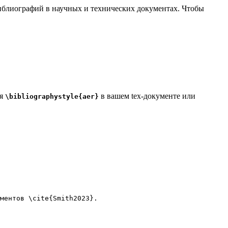
 библиографий в научных и технических документах. Чтобы
дя
в вашем tex-документе или
\bibliographystyle{aer}
ментов 
\cite
{
Smith2023
}.