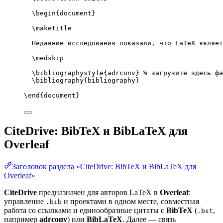
\begin
{
document
}
\maketitle
Недавние исследования показали, что LaTeX являет
\medskip
\bibliographystyle
{adrconv} 
% загрузите здесь фа
\bibliography
{bibliography}
\end
{
document
}
CiteDrive: BibTeX и BibLaTeX для
Overleaf
Заголовок раздела «CiteDrive: BibTeX и BibLaTeX для
Overleaf»
CiteDrive
предназначен для авторов LaTeX в
Overleaf
:
управление
и проектами в одном месте, совместная
.bib
работа со ссылками и единообразные цитаты с
BibTeX
(
,
.bst
например
adrconv
) или
BibLaTeX
. Далее — связь