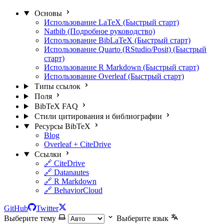
Основы
Использование LaTeX (Быстрый старт)
Natbib (Подробное руководство)
Использование BibLaTeX (Быстрый старт)
Использование Quarto (RStudio/Posit) (Быстрый
старт)
Использование R Markdown (Быстрый старт)
Использование Overleaf (Быстрый старт)
Типы ссылок
Поля
BibTeX FAQ
Стили цитирования и библиографии
Ресурсы BibTeX
Blog
Overleaf + CiteDrive
Ссылки
🔗 CiteDrive
🔗 Datanautes
🔗 R Markdown
🔗 BehaviorCloud
GitHub
Twitter
Выберите тему
Выберите язык