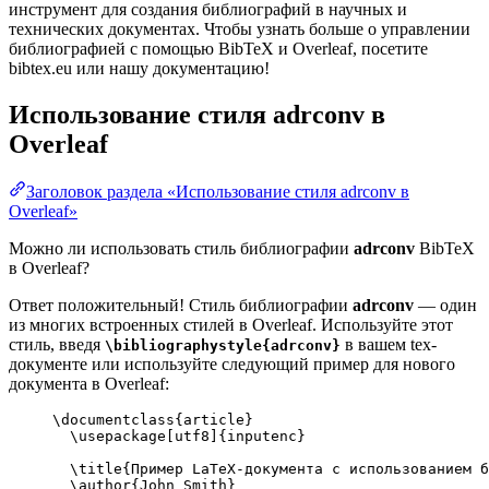
инструмент для создания библиографий в научных и
технических документах. Чтобы узнать больше о управлении
библиографией с помощью BibTeX и Overleaf, посетите
bibtex.eu или нашу документацию!
Использование стиля
adrconv
в
Overleaf
Заголовок раздела «Использование стиля adrconv в
Overleaf»
Можно ли использовать стиль библиографии
adrconv
BibTeX
в Overleaf?
Ответ положительный! Стиль библиографии
adrconv
— один
из многих встроенных стилей в Overleaf. Используйте этот
стиль, введя
в вашем tex-
\bibliographystyle{adrconv}
документе или используйте следующий пример для нового
документа в Overleaf:
\documentclass
{
article
}
\usepackage
[
utf8
]{
inputenc
}
\title
{Пример LaTeX-документа с использованием б
\author
{John Smith}