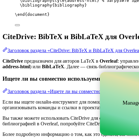
\bibliographystyle
{address-html} 
% загрузите зде
\bibliography
{bibliography}
\end
{
document
}
CiteDrive: BibTeX и BibLaTeX для Overl
Заголовок раздела «CiteDrive: BibTeX и BibLaTeX для Overlea
CiteDrive
предназначен для авторов LaTeX в
Overleaf
: управле
address-html
) или
BibLaTeX
. Далее — связь библиографическог
Ищете ли вы совместно используемый онлайн-инс
Заголовок раздела «Ищете ли вы совместно используемый о
Если вы ищете онлайн-инструмент для помощи в управлении ва
Manage
организовывать команды и ссылки в проектах, одновременно по
Вы также можете использовать CiteDrive для создания библиогр
библиографией в Overleaf, попробуйте CiteDrive сегодня!
Более подробную информацию о том, как это сделать, вы може