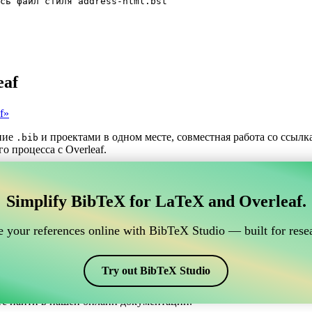
сь файл стиля address-html.bst
eaf
f»
ние
и проектами в одном месте, совместная работа со ссыл
.bib
о процесса с Overleaf.
трумент для управления вашими ссылками BibTeX,
Simplify BibTeX for LaTeX and Overleaf.
нлайн-инструмент для управления вашими ссылками BibTeX, кото
шими ссылками, цитатами и библиографией в Overleaf, CiteDri
 your references online with BibTeX Studio — built for resea
ддерживая актуальность записей BibTeX в вашем проекте Overle
афий и цитат в различных стилях, включая address-html. Так чт
Try out BibTeX Studio
те найти в нашей онлайн документации.