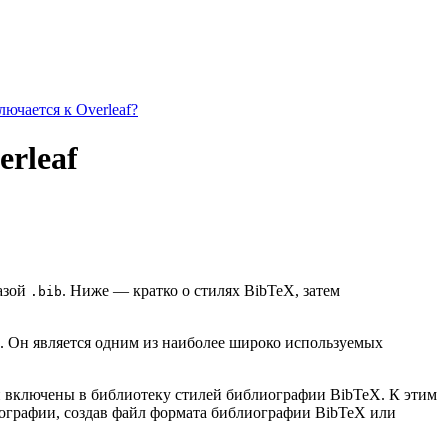
ючается к Overleaf?
erleaf
базой
. Ниже — кратко о стилях BibTeX, затем
.bib
. Он является одним из наиболее широко используемых
ии включены в библиотеку стилей библиографии BibTeX. К этим
иографии, создав файл формата библиографии BibTeX или