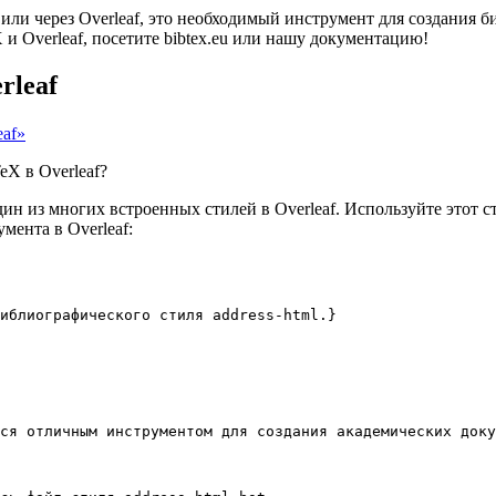
 или через Overleaf, это необходимый инструмент для создания
 Overleaf, посетите bibtex.eu или нашу документацию!
rleaf
eaf»
eX в Overleaf?
н из многих встроенных стилей в Overleaf. Используйте этот с
мента в Overleaf:
иблиографического стиля address-html.}
ся отличным инструментом для создания академических доку