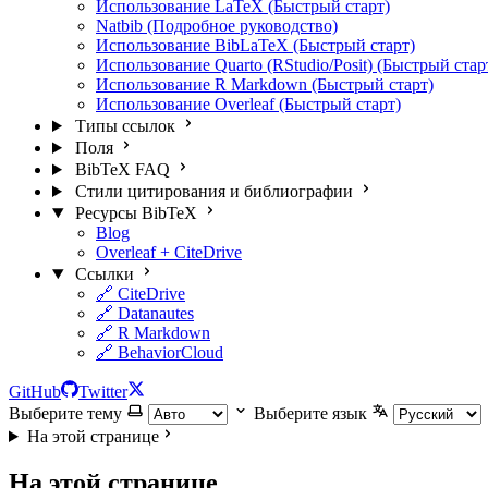
Использование LaTeX (Быстрый старт)
Natbib (Подробное руководство)
Использование BibLaTeX (Быстрый старт)
Использование Quarto (RStudio/Posit) (Быстрый стар
Использование R Markdown (Быстрый старт)
Использование Overleaf (Быстрый старт)
Типы ссылок
Поля
BibTeX FAQ
Стили цитирования и библиографии
Ресурсы BibTeX
Blog
Overleaf + CiteDrive
Ссылки
🔗 CiteDrive
🔗 Datanautes
🔗 R Markdown
🔗 BehaviorCloud
GitHub
Twitter
Выберите тему
Выберите язык
На этой странице
На этой странице