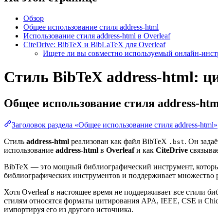
Обзор
Общее использование стиля address-html
Использование стиля address-html в Overleaf
CiteDrive: BibTeX и BibLaTeX для Overleaf
Ищете ли вы совместно используемый онлайн-инстр
Стиль BibTeX address-html: ц
Общее использование стиля
address-htm
Заголовок раздела «Общее использование стиля address-html»
Стиль
address-html
реализован как файл BibTeX
. Он зада
.bst
использование
address-html
в
Overleaf
и как
CiteDrive
связывае
BibTeX — это мощный библиографический инструмент, который
библиографических инструментов и поддерживает множество 
Хотя Overleaf в настоящее время не поддерживает все стили 
стилям относятся форматы цитирования APA, IEEE, CSE и Chi
импортируя его из другого источника.