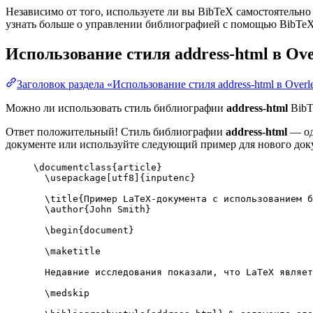
Независимо от того, используете ли вы BibTeX самостоятельно
узнать больше о управлении библиографией с помощью BibTeX и
Использование стиля
address-html
в Ove
Заголовок раздела «Использование стиля address-html в Overl
Можно ли использовать стиль библиографии
address-html
BibT
Ответ положительный! Стиль библиографии
address-html
— оди
документе или используйте следующий пример для нового доку
\documentclass
{
article
}
\usepackage
[
utf8
]{
inputenc
}
\title
{Пример LaTeX-документа с использованием б
\author
{John Smith}
\begin
{
document
}
\maketitle
Недавние исследования показали, что LaTeX являет
\medskip