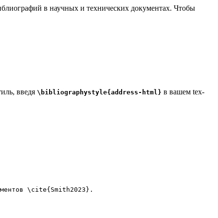
 библиографий в научных и технических документах. Чтобы
тиль, введя
в вашем tex-
\bibliographystyle{address-html}
ментов 
\cite
{
Smith2023
}.