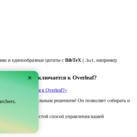
ками и единообразные цитаты с
BibTeX
(
, например
.bst
×
 который подключается к Overleaf?
рый подключается к Overleaf?»
ve может быть идеальным решением! Он позволяет собирать и
rchers.
af.
о если вы ищете простой способ управления вашей