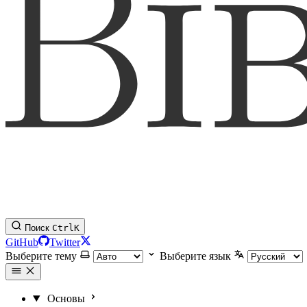
Поиск
Ctrl
K
GitHub
Twitter
Выберите тему
Выберите язык
Основы