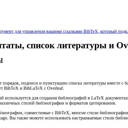
умент для управления вашими ссылками BibTeX, который подкл
итаты, список литературы и Ov
l
ёт порядок, подписи и пунктуацию списка литературы вместе с 
т BibTeX и BibLaTeX с Overleaf.
 используется для создания библиографий в LaTeX документах
различных стилей библиографии и форматов цитирования.
библиографии, совместимые с BibTeX, многие стили библиограф
cago. Вы также можете использовать настраиваемые стили библ