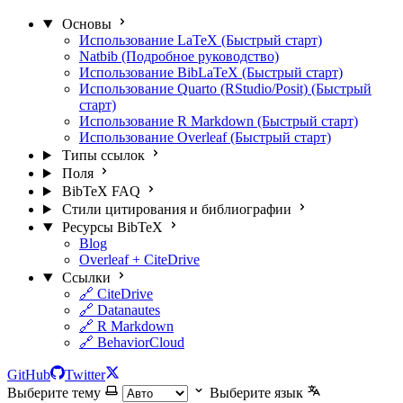
Основы
Использование LaTeX (Быстрый старт)
Natbib (Подробное руководство)
Использование BibLaTeX (Быстрый старт)
Использование Quarto (RStudio/Posit) (Быстрый
старт)
Использование R Markdown (Быстрый старт)
Использование Overleaf (Быстрый старт)
Типы ссылок
Поля
BibTeX FAQ
Стили цитирования и библиографии
Ресурсы BibTeX
Blog
Overleaf + CiteDrive
Ссылки
🔗 CiteDrive
🔗 Datanautes
🔗 R Markdown
🔗 BehaviorCloud
GitHub
Twitter
Выберите тему
Выберите язык