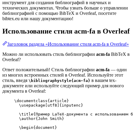
инструмент для создания библиографий в научных и
технических документах. Чтобы узнать больше о управлении
библиографией с помощью BibTeX и Overleaf, посетите
bibtex.eu или нашу документацию!
Использование стиля
acm-fa
в Overleaf
Заголовок раздела «Использование стиля acm-fa в Overleaf»
Можно ли использовать стиль библиографии
acm-fa
BibTeX в
Overleaf?
Ответ положительный! Стиль библиографии
acm-fa
— один
из многих встроенных стилей в Overleaf. Используйте этот
стиль, введя
в вашем tex-
\bibliographystyle{acm-fa}
документе или используйте следующий пример для нового
документа в Overleaf:
\documentclass
{
article
}
\usepackage
[
utf8
]{
inputenc
}
\title
{Пример LaTeX-документа с использованием б
\author
{John Smith}
\begin
{
document
}