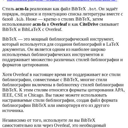
Стиль
acm-fa
реализован как файл BibTeX
. Он задаёт
.bst
порядок, подписи и пунктуацию списка литературы вместе с
базой
. Ниже — кратко о стилях BibTeX, затем
.bib
использование
acm-fa
в
Overleaf
и как
CiteDrive
связывает
BibTeX и BibLaTeX с Overleaf.
BibTeX — это мощный библиографический инструмент,
который используется для создания библиографий в LaTeX
документах. Он является одним из наиболее широко
используемых библиографических инструментов и
поддерживает множество различных стилей библиографии и
форматов цитирования.
Хотя Overleaf в настоящее время не поддерживает все стили
библиографии, совместимые с BibTeX, многие стили
библиографии включены в библиотеку стилей библиографии
BibTeX. К этим стилям относятся форматы цитирования APA,
IEEE, CSE и Chicago. Вы также можете использовать
настраиваемые стили библиографии, создав файл формата
библиографии BibTeX или импортируя его из другого
источника.
Независимо от того, используете ли вы BibTeX
самостоятельно или через Overleaf, это необходимый