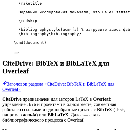
\maketitle
Недавние исследования показали, что LaTeX являет
\medskip
\bibliographystyle
{acm-fa} 
% загрузите здесь фай
\bibliography
{bibliography}
\end
{
document
}
CiteDrive: BibTeX и BibLaTeX для
Overleaf
Заголовок раздела «CiteDrive: BibTeX и BibLaTeX для
Overleaf»
CiteDrive
предназначен для авторов LaTeX в
Overleaf
:
управление
и проектами в одном месте, совместная
.bib
работа со ссылками и единообразные цитаты с
BibTeX
(
,
.bst
например
acm-fa
) или
BibLaTeX
. Далее — связь
библиографического процесса с Overleaf.