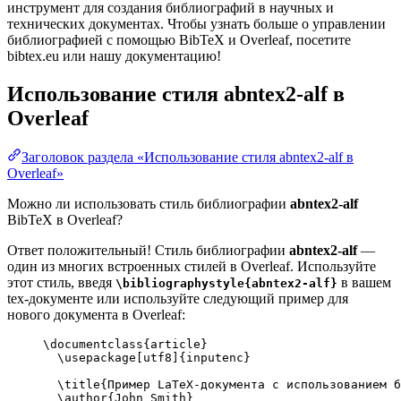
инструмент для создания библиографий в научных и
технических документах. Чтобы узнать больше о управлении
библиографией с помощью BibTeX и Overleaf, посетите
bibtex.eu или нашу документацию!
Использование стиля
abntex2-alf
в
Overleaf
Заголовок раздела «Использование стиля abntex2-alf в
Overleaf»
Можно ли использовать стиль библиографии
abntex2-alf
BibTeX в Overleaf?
Ответ положительный! Стиль библиографии
abntex2-alf
—
один из многих встроенных стилей в Overleaf. Используйте
этот стиль, введя
в вашем
\bibliographystyle{abntex2-alf}
tex-документе или используйте следующий пример для
нового документа в Overleaf:
\documentclass
{
article
}
\usepackage
[
utf8
]{
inputenc
}
\title
{Пример LaTeX-документа с использованием 
\author
{John Smith}