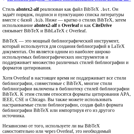
Стиль
abntex2-alf
реализован как файл BibTeX
. Он
.bst
задаёт порядок, подписи и пунктуацию списка литературы
вместе с базой
. Ниже — кратко о стилях BibTeX, затем
.bib
использование
abntex2-alf
в
Overleaf
и как
CiteDrive
связывает BibTeX и BibLaTeX с Overleaf.
BibTeX — это мощный библиографический инструмент,
который используется для создания библиографий в LaTeX
документах. Он является одним из наиболее широко
используемых библиографических инструментов и
поддерживает множество различных стилей библиографии и
форматов цитирования.
Хотя Overleaf в настоящее время не поддерживает все стили
библиографии, совместимые с BibTeX, многие стили
библиографии включены в библиотеку стилей библиографии
BibTeX. К этим стилям относятся форматы цитирования APA,
IEEE, CSE и Chicago. Вы также можете использовать
настраиваемые стили библиографии, создав файл формата
библиографии BibTeX или импортируя его из другого
источника.
Независимо от того, используете ли вы BibTeX
самостоятельно или через Overleaf, это необходимый