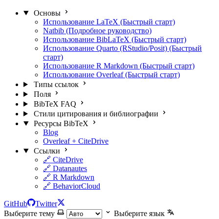
Основы
Использование LaTeX (Быстрый старт)
Natbib (Подробное руководство)
Использование BibLaTeX (Быстрый старт)
Использование Quarto (RStudio/Posit) (Быстрый
старт)
Использование R Markdown (Быстрый старт)
Использование Overleaf (Быстрый старт)
Типы ссылок
Поля
BibTeX FAQ
Стили цитирования и библиографии
Ресурсы BibTeX
Blog
Overleaf + CiteDrive
Ссылки
🔗 CiteDrive
🔗 Datanautes
🔗 R Markdown
🔗 BehaviorCloud
GitHub
Twitter
Выберите тему
Выберите язык