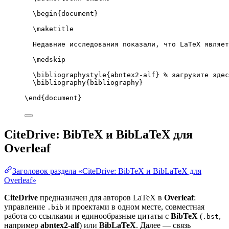
\begin
{
document
}
\maketitle
Недавние исследования показали, что LaTeX являет
\medskip
\bibliographystyle
{abntex2-alf} 
% загрузите здес
\bibliography
{bibliography}
\end
{
document
}
CiteDrive: BibTeX и BibLaTeX для
Overleaf
Заголовок раздела «CiteDrive: BibTeX и BibLaTeX для
Overleaf»
CiteDrive
предназначен для авторов LaTeX в
Overleaf
:
управление
и проектами в одном месте, совместная
.bib
работа со ссылками и единообразные цитаты с
BibTeX
(
,
.bst
например
abntex2-alf
) или
BibLaTeX
. Далее — связь