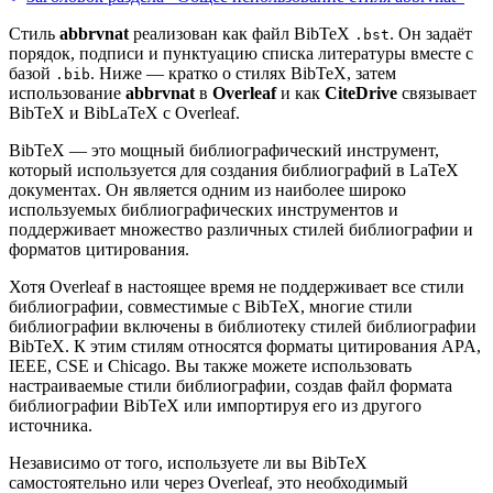
Стиль
abbrvnat
реализован как файл BibTeX
. Он задаёт
.bst
порядок, подписи и пунктуацию списка литературы вместе с
базой
. Ниже — кратко о стилях BibTeX, затем
.bib
использование
abbrvnat
в
Overleaf
и как
CiteDrive
связывает
BibTeX и BibLaTeX с Overleaf.
BibTeX — это мощный библиографический инструмент,
который используется для создания библиографий в LaTeX
документах. Он является одним из наиболее широко
используемых библиографических инструментов и
поддерживает множество различных стилей библиографии и
форматов цитирования.
Хотя Overleaf в настоящее время не поддерживает все стили
библиографии, совместимые с BibTeX, многие стили
библиографии включены в библиотеку стилей библиографии
BibTeX. К этим стилям относятся форматы цитирования APA,
IEEE, CSE и Chicago. Вы также можете использовать
настраиваемые стили библиографии, создав файл формата
библиографии BibTeX или импортируя его из другого
источника.
Независимо от того, используете ли вы BibTeX
самостоятельно или через Overleaf, это необходимый