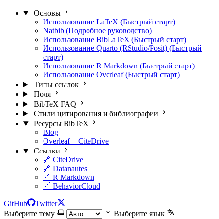
Основы
Использование LaTeX (Быстрый старт)
Natbib (Подробное руководство)
Использование BibLaTeX (Быстрый старт)
Использование Quarto (RStudio/Posit) (Быстрый
старт)
Использование R Markdown (Быстрый старт)
Использование Overleaf (Быстрый старт)
Типы ссылок
Поля
BibTeX FAQ
Стили цитирования и библиографии
Ресурсы BibTeX
Blog
Overleaf + CiteDrive
Ссылки
🔗 CiteDrive
🔗 Datanautes
🔗 R Markdown
🔗 BehaviorCloud
GitHub
Twitter
Выберите тему
Выберите язык