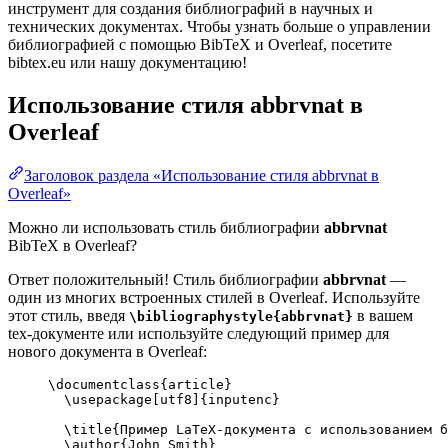
инструмент для создания библиографий в научных и
технических документах. Чтобы узнать больше о управлении
библиографией с помощью BibTeX и Overleaf, посетите
bibtex.eu или нашу документацию!
Использование стиля
abbrvnat
в
Overleaf
Заголовок раздела «Использование стиля abbrvnat в
Overleaf»
Можно ли использовать стиль библиографии
abbrvnat
BibTeX в Overleaf?
Ответ положительный! Стиль библиографии
abbrvnat
—
один из многих встроенных стилей в Overleaf. Используйте
этот стиль, введя
в вашем
\bibliographystyle{abbrvnat}
tex-документе или используйте следующий пример для
нового документа в Overleaf:
\documentclass
{
article
}
\usepackage
[
utf8
]{
inputenc
}
\title
{Пример LaTeX-документа с использованием б
\author
{John Smith}