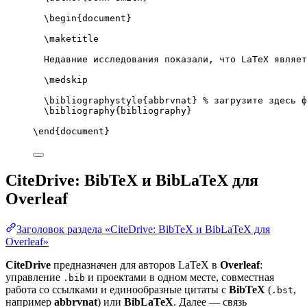
\begin
{
document
}
\maketitle
Недавние исследования показали, что LaTeX являет
\medskip
\bibliographystyle
{abbrvnat} 
% загрузите здесь ф
\bibliography
{bibliography}
\end
{
document
}
CiteDrive: BibTeX и BibLaTeX для
Overleaf
Заголовок раздела «CiteDrive: BibTeX и BibLaTeX для
Overleaf»
CiteDrive
предназначен для авторов LaTeX в
Overleaf
:
управление
и проектами в одном месте, совместная
.bib
работа со ссылками и единообразные цитаты с
BibTeX
(
,
.bst
например
abbrvnat
) или
BibLaTeX
. Далее — связь