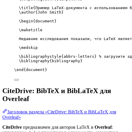
\title
{Пример LaTeX-документа с использованием б
\author
{John Smith}
\begin
{
document
}
\maketitle
Недавние исследования показали, что LaTeX являет
\medskip
\bibliographystyle
{abbrv-letters} 
% загрузите зд
\bibliography
{bibliography}
\end
{
document
}
CiteDrive: BibTeX и BibLaTeX для
Overleaf
Заголовок раздела «CiteDrive: BibTeX и BibLaTeX для
Overleaf»
CiteDrive
предназначен для авторов LaTeX в
Overleaf
: