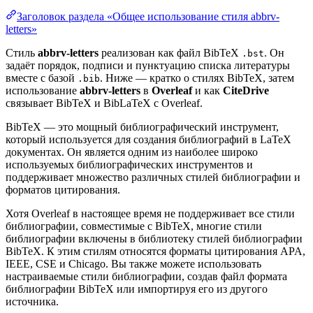
Заголовок раздела «Общее использование стиля abbrv-
letters»
Стиль
abbrv-letters
реализован как файл BibTeX
. Он
.bst
задаёт порядок, подписи и пунктуацию списка литературы
вместе с базой
. Ниже — кратко о стилях BibTeX, затем
.bib
использование
abbrv-letters
в
Overleaf
и как
CiteDrive
связывает BibTeX и BibLaTeX с Overleaf.
BibTeX — это мощный библиографический инструмент,
который используется для создания библиографий в LaTeX
документах. Он является одним из наиболее широко
используемых библиографических инструментов и
поддерживает множество различных стилей библиографии и
форматов цитирования.
Хотя Overleaf в настоящее время не поддерживает все стили
библиографии, совместимые с BibTeX, многие стили
библиографии включены в библиотеку стилей библиографии
BibTeX. К этим стилям относятся форматы цитирования APA,
IEEE, CSE и Chicago. Вы также можете использовать
настраиваемые стили библиографии, создав файл формата
библиографии BibTeX или импортируя его из другого
источника.