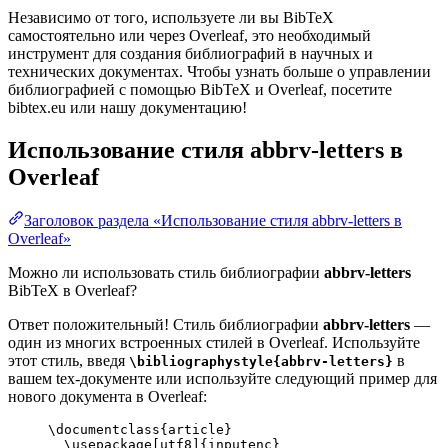
Независимо от того, используете ли вы BibTeX
самостоятельно или через Overleaf, это необходимый
инструмент для создания библиографий в научных и
технических документах. Чтобы узнать больше о управлении
библиографией с помощью BibTeX и Overleaf, посетите
bibtex.eu или нашу документацию!
Использование стиля
abbrv-letters
в
Overleaf
Заголовок раздела «Использование стиля abbrv-letters в
Overleaf»
Можно ли использовать стиль библиографии
abbrv-letters
BibTeX в Overleaf?
Ответ положительный! Стиль библиографии
abbrv-letters
—
один из многих встроенных стилей в Overleaf. Используйте
этот стиль, введя
в
\bibliographystyle{abbrv-letters}
вашем tex-документе или используйте следующий пример для
нового документа в Overleaf:
\documentclass
{
article
}
\usepackage
[
utf8
]{
inputenc
}