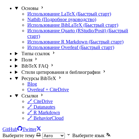
Основы
Использование LaTeX (Быстрый старт)
Natbib (Подробное руководство)
Использование BibLaTeX (Быстрый старт)
Использование Quarto (RStudio/Posit) (Быстрый
старт)
Использование R Markdown (Быстрый старт)
Использование Overleaf (Быстрый старт)
Типы ссылок
Поля
BibTeX FAQ
Стили цитирования и библиографии
Ресурсы BibTeX
Blog
Overleaf + CiteDrive
Ссылки
🔗 CiteDrive
🔗 Datanautes
🔗 R Markdown
🔗 BehaviorCloud
GitHub
Twitter
Выберите тему
Выберите язык