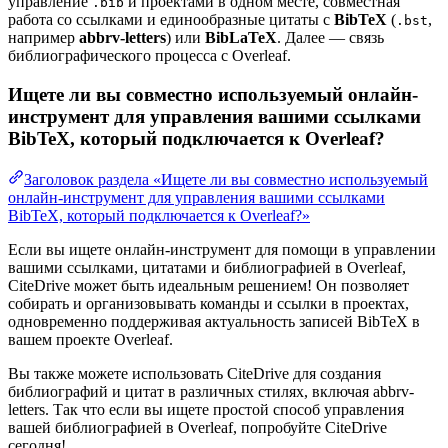
управление
и проектами в одном месте, совместная
.bib
работа со ссылками и единообразные цитаты с
BibTeX
(
,
.bst
например
abbrv-letters
) или
BibLaTeX
. Далее — связь
библиографического процесса с Overleaf.
Ищете ли вы совместно используемый онлайн-
инструмент для управления вашими ссылками
BibTeX, который подключается к Overleaf?
Заголовок раздела «Ищете ли вы совместно используемый
онлайн-инструмент для управления вашими ссылками
BibTeX, который подключается к Overleaf?»
Если вы ищете онлайн-инструмент для помощи в управлении
вашими ссылками, цитатами и библиографией в Overleaf,
CiteDrive может быть идеальным решением! Он позволяет
собирать и организовывать команды и ссылки в проектах,
одновременно поддерживая актуальность записей BibTeX в
вашем проекте Overleaf.
Вы также можете использовать CiteDrive для создания
библиографий и цитат в различных стилях, включая abbrv-
letters. Так что если вы ищете простой способ управления
вашей библиографией в Overleaf, попробуйте CiteDrive
сегодня!