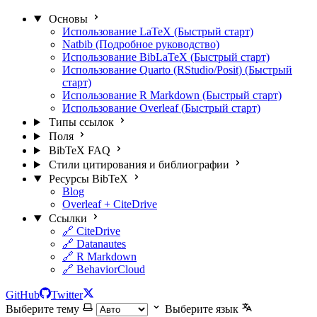
Основы
Использование LaTeX (Быстрый старт)
Natbib (Подробное руководство)
Использование BibLaTeX (Быстрый старт)
Использование Quarto (RStudio/Posit) (Быстрый
старт)
Использование R Markdown (Быстрый старт)
Использование Overleaf (Быстрый старт)
Типы ссылок
Поля
BibTeX FAQ
Стили цитирования и библиографии
Ресурсы BibTeX
Blog
Overleaf + CiteDrive
Ссылки
🔗 CiteDrive
🔗 Datanautes
🔗 R Markdown
🔗 BehaviorCloud
GitHub
Twitter
Выберите тему
Выберите язык