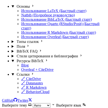
Основы
Использование LaTeX (Быстрый старт)
Natbib (Подробное руководство)
Использование BibLaTeX (Быстрый старт)
Использование Quarto (RStudio/Posit) (Быстрый
старт)
Использование R Markdown (Быстрый старт)
Использование Overleaf (Быстрый старт)
Типы ссылок
Поля
BibTeX FAQ
Стили цитирования и библиографии
Ресурсы BibTeX
Blog
Overleaf + CiteDrive
Ссылки
🔗 CiteDrive
🔗 Datanautes
🔗 R Markdown
🔗 BehaviorCloud
GitHub
Twitter
Выберите тему
Выберите язык