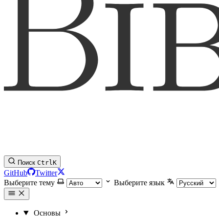
Поиск
Ctrl
K
GitHub
Twitter
Выберите тему
Выберите язык
Основы