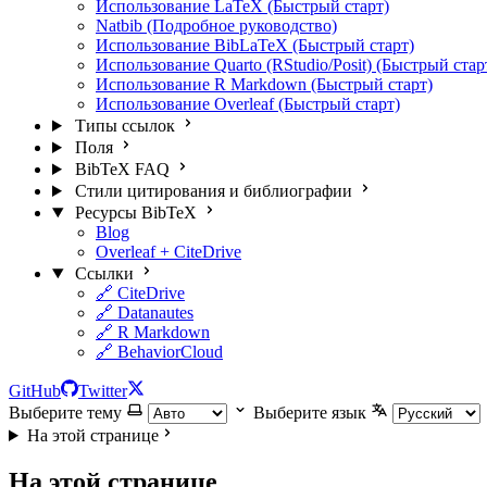
Использование LaTeX (Быстрый старт)
Natbib (Подробное руководство)
Использование BibLaTeX (Быстрый старт)
Использование Quarto (RStudio/Posit) (Быстрый стар
Использование R Markdown (Быстрый старт)
Использование Overleaf (Быстрый старт)
Типы ссылок
Поля
BibTeX FAQ
Стили цитирования и библиографии
Ресурсы BibTeX
Blog
Overleaf + CiteDrive
Ссылки
🔗 CiteDrive
🔗 Datanautes
🔗 R Markdown
🔗 BehaviorCloud
GitHub
Twitter
Выберите тему
Выберите язык
На этой странице
На этой странице