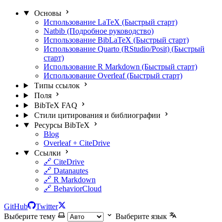
Основы
Использование LaTeX (Быстрый старт)
Natbib (Подробное руководство)
Использование BibLaTeX (Быстрый старт)
Использование Quarto (RStudio/Posit) (Быстрый
старт)
Использование R Markdown (Быстрый старт)
Использование Overleaf (Быстрый старт)
Типы ссылок
Поля
BibTeX FAQ
Стили цитирования и библиографии
Ресурсы BibTeX
Blog
Overleaf + CiteDrive
Ссылки
🔗 CiteDrive
🔗 Datanautes
🔗 R Markdown
🔗 BehaviorCloud
GitHub
Twitter
Выберите тему
Выберите язык