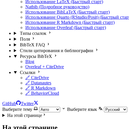
Использование LaTeX (Быстрый старт)
Natbib (Подробное руководство)
Использование BibLaTeX (Быстрый старт)
Использование Quarto (RStudio/Posit) (Быстрый стар
Использование R Markdown (Быстрый старт)
Использование Overleaf (Быстрый старт)
Типы ссылок
Поля
BibTeX FAQ
Стили цитирования и библиографии
Ресурсы BibTeX
Blog
Overleaf + CiteDrive
Ссылки
🔗 CiteDrive
🔗 Datanautes
🔗 R Markdown
🔗 BehaviorCloud
GitHub
Twitter
Выберите тему
Выберите язык
На этой странице
На этой странице