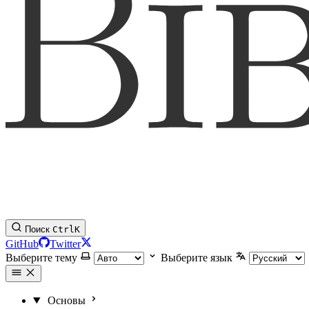
Поиск
Ctrl
K
GitHub
Twitter
Выберите тему
Выберите язык
Основы