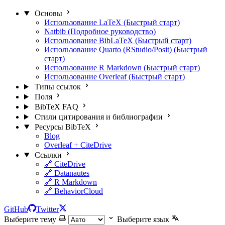
Основы
Использование LaTeX (Быстрый старт)
Natbib (Подробное руководство)
Использование BibLaTeX (Быстрый старт)
Использование Quarto (RStudio/Posit) (Быстрый
старт)
Использование R Markdown (Быстрый старт)
Использование Overleaf (Быстрый старт)
Типы ссылок
Поля
BibTeX FAQ
Стили цитирования и библиографии
Ресурсы BibTeX
Blog
Overleaf + CiteDrive
Ссылки
🔗 CiteDrive
🔗 Datanautes
🔗 R Markdown
🔗 BehaviorCloud
GitHub
Twitter
Выберите тему
Выберите язык