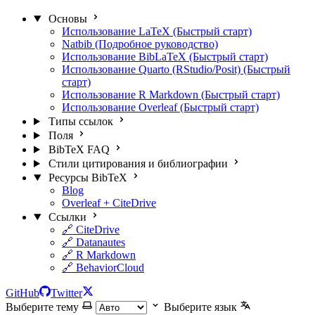
Основы
Использование LaTeX (Быстрый старт)
Natbib (Подробное руководство)
Использование BibLaTeX (Быстрый старт)
Использование Quarto (RStudio/Posit) (Быстрый
старт)
Использование R Markdown (Быстрый старт)
Использование Overleaf (Быстрый старт)
Типы ссылок
Поля
BibTeX FAQ
Стили цитирования и библиографии
Ресурсы BibTeX
Blog
Overleaf + CiteDrive
Ссылки
🔗 CiteDrive
🔗 Datanautes
🔗 R Markdown
🔗 BehaviorCloud
GitHub
Twitter
Выберите тему
Выберите язык