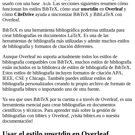
usarlo con una base
. Las secciones siguientes resumen cómo
.bib
funcionan los estilos BibTeX, cómo usar
unsrtdin
en
Overleaf
y
cómo
CiteDrive
ayuda a sincronizar BibTeX y BibLaTeX con
Overleaf.
BibTeX es una herramienta bibliográfica poderosa utilizada para
crear bibliografías en documentos LaTeX. Es una de las
herramientas de bibliografía más utilizadas y admite muchos estilos
de bibliografía y formatos de citación diferentes.
Aunque Overleaf no soporta actualmente todos los estilos de
bibliografía compatibles con BibTeX, muchos estilos de bibliografía
están incluidos en la biblioteca de estilos de bibliografía de BibTeX.
Estos estilos de bibliografía incluyen formatos de citación APA,
IEEE, CSE y Chicago. También puedes utilizar estilos de
bibliografía personalizados creando tu propio archivo de formato de
bibliografía bibtex o importando uno de otra fuente.
Ya sea que uses BibTeX por tu cuenta o a través de Overleaf, es una
herramienta esencial para crear bibliografías en documentos
científicos y técnicos. Para aprender más sobre la gestión de
bibliografías con bibtex y Overleaf, ¡visita bibtex.eu o nuestra
documentación!
Usar el estilo
unsrtdin
en Overleaf