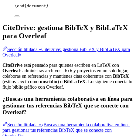
\end
{
document
}
CiteDrive: gestiona BibTeX y BibLaTeX
para Overleaf
Sección titulada «CiteDrive: gestiona BibTeX y BibLaTeX para
Overleaf»
CiteDrive
está pensado para quienes escriben en LaTeX con
Overleaf
: administras archivos
y proyectos en un solo lugar,
.bib
colaboras en referencias y mantienes citas coherentes con
BibTeX
(estilos
como
unsrtdin
) o
BibLaTeX
. Lo siguiente conecta tu
.bst
flujo bibliográfico con Overleaf.
¿Buscas una herramienta colaborativa en línea para
gestionar tus referencias BibTeX que se conecte con
Overleaf?
Sección titulada «¿Buscas una herramienta colaborativa en línea
para gestionar tus referencias BibTeX que se conecte con
Overleaf?»