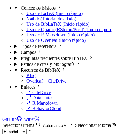
Conceptos básicos
Uso de LaTeX (Inicio rápido)
Natbib (Tutorial detallado)
Uso de BibLaTeX (Inicio rápido)
Uso de Quarto (RStudio/Posit) (Inicio rápido)
Uso de R Markdown (Inicio rápido)
Uso de Overleaf (Inicio rápido)
Tipos de referencia
Campos
Preguntas frecuentes sobre BibTeX
Estilos de citas y bibliografía
Recursos de BibTeX
Blog
Overleaf + CiteDrive
Enlaces
🔗 CiteDrive
🔗 Datanautes
🔗 R Markdown
🔗 BehaviorCloud
GitHub
Twitter
Seleccionar tema
Seleccionar idioma