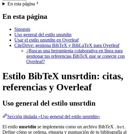
En esta página
En esta página
Sinopsis
Uso general del estilo unsrtdin
Usar el estilo unsrtdin en Overleaf
CiteDrive: gestiona BibTeX y BibLaTeX para Overleaf
¿Buscas una herramienta colaborativa en línea para
gestionar tus referencias BibTeX que se conecte con
Overleaf?
Estilo BibTeX unsrtdin: citas,
referencias y Overleaf
Uso general del estilo
unsrtdin
Sección titulada «Uso general del estilo unsrtdin»
El estilo
unsrtdin
se implementa como un archivo BibTeX
.
.bst
Define cómo se ordena, etiqueta y puntuación de tu bibliografía al