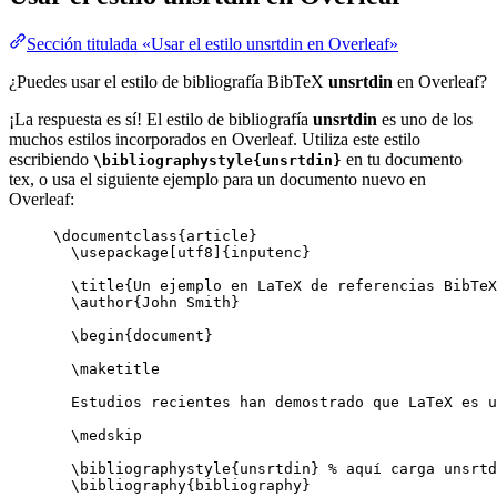
Sección titulada «Usar el estilo unsrtdin en Overleaf»
¿Puedes usar el estilo de bibliografía BibTeX
unsrtdin
en Overleaf?
¡La respuesta es sí! El estilo de bibliografía
unsrtdin
es uno de los
muchos estilos incorporados en Overleaf. Utiliza este estilo
escribiendo
en tu documento
\bibliographystyle{unsrtdin}
tex, o usa el siguiente ejemplo para un documento nuevo en
Overleaf:
\documentclass
{
article
}
\usepackage
[
utf8
]{
inputenc
}
\title
{Un ejemplo en LaTeX de referencias BibTeX
\author
{John Smith}
\begin
{
document
}
\maketitle
Estudios recientes han demostrado que LaTeX es u
\medskip
\bibliographystyle
{unsrtdin} 
% aquí carga unsrtd
\bibliography
{bibliography}