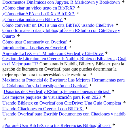
Documentos Dinámicos con Jupyter, R Markdown y Bookdown
¿Cómo citar un videojuego en BibTeX?
¿Cómo citar APA en LaTeX / BibTeX?
¿Cómo citar música en BibTeX?
Cómo convertir un DOI a una cita BibTeX usando CiteDrive
Cómo formatear citas y bibliografías en RStudio con CiteDrive y
Quarto
Cómo usar Grammarly en Overleaf
Introducción a las citas en Overleaf
Aprende LaTeX en 1 Minuto con Overleaf y CiteDrive
Gestión de Literatura en Overleaf: Natbib, Bibtex o Biblatex - ¿Cuál
es el Mejor para Ti?
Comparando Natbib, Bibtex y Biblatex para la
gestión de literatura en Overleaf, para que puedas determinar la
mejor opción para tus necesidades de escritura.
Maximiza tu Potencial de Escritura: Las Mejores Herramientas para
la Colaboración y la Investigación en Overleaf
¡Usuarios de Overleaf y RStudio, tenemos buenas noticias!
Los mejores paquetes de visualización para R en 2023
Usando Biblatex en Overleaf con CiteDrive: Una Guía Completa
Usando Citaciones en Overleaf con BibTeX
Usando Overleaf para Escribir Documentos con Citaciones y natbib
¿Por qué Usar BibTeX para tus Referencias Bibliográficas?