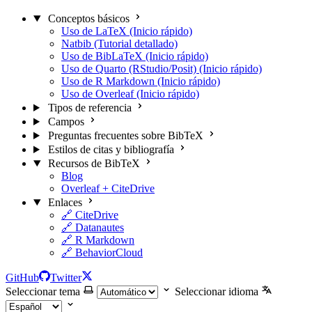
Conceptos básicos
Uso de LaTeX (Inicio rápido)
Natbib (Tutorial detallado)
Uso de BibLaTeX (Inicio rápido)
Uso de Quarto (RStudio/Posit) (Inicio rápido)
Uso de R Markdown (Inicio rápido)
Uso de Overleaf (Inicio rápido)
Tipos de referencia
Campos
Preguntas frecuentes sobre BibTeX
Estilos de citas y bibliografía
Recursos de BibTeX
Blog
Overleaf + CiteDrive
Enlaces
🔗 CiteDrive
🔗 Datanautes
🔗 R Markdown
🔗 BehaviorCloud
GitHub
Twitter
Seleccionar tema
Seleccionar idioma