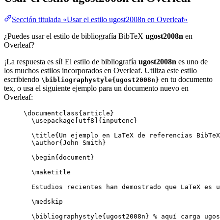
Sección titulada «Usar el estilo ugost2008n en Overleaf»
¿Puedes usar el estilo de bibliografía BibTeX
ugost2008n
en
Overleaf?
¡La respuesta es sí! El estilo de bibliografía
ugost2008n
es uno de
los muchos estilos incorporados en Overleaf. Utiliza este estilo
escribiendo
en tu documento
\bibliographystyle{ugost2008n}
tex, o usa el siguiente ejemplo para un documento nuevo en
Overleaf:
\documentclass
{
article
}
\usepackage
[
utf8
]{
inputenc
}
\title
{Un ejemplo en LaTeX de referencias BibTeX
\author
{John Smith}
\begin
{
document
}
\maketitle
Estudios recientes han demostrado que LaTeX es u
\medskip
\bibliographystyle
{ugost2008n} 
% aquí carga ugos