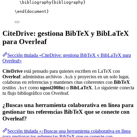
\bibliography
{bibliography}
\end
{
document
}
CiteDrive: gestiona BibTeX y BibLaTeX
para Overleaf
Sección titulada «CiteDrive: gestiona BibTeX y BibLaTeX para
Overleaf»
CiteDrive
está pensado para quienes escriben en LaTeX con
Overleaf
: administras archivos
y proyectos en un solo lugar,
.bib
colaboras en referencias y mantienes citas coherentes con
BibTeX
(estilos
como
ugost2008n
) o
BibLaTeX
. Lo siguiente conecta
.bst
tu flujo bibliográfico con Overleaf.
¿Buscas una herramienta colaborativa en línea para
gestionar tus referencias BibTeX que se conecte con
Overleaf?
Sección titulada «¿Buscas una herramienta colaborativa en línea
para gestionar tus referencias BibTeX que se conecte con