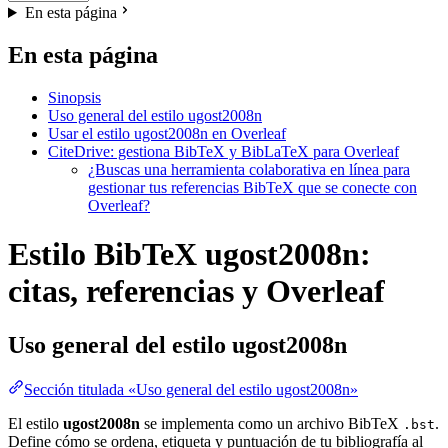
En esta página
En esta página
Sinopsis
Uso general del estilo ugost2008n
Usar el estilo ugost2008n en Overleaf
CiteDrive: gestiona BibTeX y BibLaTeX para Overleaf
¿Buscas una herramienta colaborativa en línea para
gestionar tus referencias BibTeX que se conecte con
Overleaf?
Estilo BibTeX ugost2008n:
citas, referencias y Overleaf
Uso general del estilo
ugost2008n
Sección titulada «Uso general del estilo ugost2008n»
El estilo
ugost2008n
se implementa como un archivo BibTeX
.
.bst
Define cómo se ordena, etiqueta y puntuación de tu bibliografía al