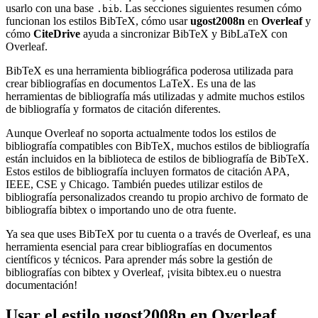
usarlo con una base
. Las secciones siguientes resumen cómo
.bib
funcionan los estilos BibTeX, cómo usar
ugost2008n
en
Overleaf
y
cómo
CiteDrive
ayuda a sincronizar BibTeX y BibLaTeX con
Overleaf.
BibTeX es una herramienta bibliográfica poderosa utilizada para
crear bibliografías en documentos LaTeX. Es una de las
herramientas de bibliografía más utilizadas y admite muchos estilos
de bibliografía y formatos de citación diferentes.
Aunque Overleaf no soporta actualmente todos los estilos de
bibliografía compatibles con BibTeX, muchos estilos de bibliografía
están incluidos en la biblioteca de estilos de bibliografía de BibTeX.
Estos estilos de bibliografía incluyen formatos de citación APA,
IEEE, CSE y Chicago. También puedes utilizar estilos de
bibliografía personalizados creando tu propio archivo de formato de
bibliografía bibtex o importando uno de otra fuente.
Ya sea que uses BibTeX por tu cuenta o a través de Overleaf, es una
herramienta esencial para crear bibliografías en documentos
científicos y técnicos. Para aprender más sobre la gestión de
bibliografías con bibtex y Overleaf, ¡visita bibtex.eu o nuestra
documentación!
Usar el estilo
ugost2008n
en Overleaf