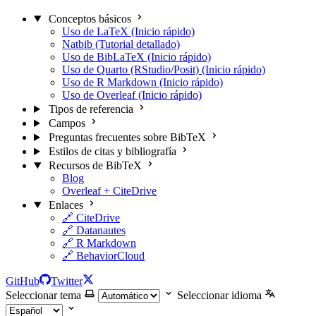
Conceptos básicos
Uso de LaTeX (Inicio rápido)
Natbib (Tutorial detallado)
Uso de BibLaTeX (Inicio rápido)
Uso de Quarto (RStudio/Posit) (Inicio rápido)
Uso de R Markdown (Inicio rápido)
Uso de Overleaf (Inicio rápido)
Tipos de referencia
Campos
Preguntas frecuentes sobre BibTeX
Estilos de citas y bibliografía
Recursos de BibTeX
Blog
Overleaf + CiteDrive
Enlaces
🔗 CiteDrive
🔗 Datanautes
🔗 R Markdown
🔗 BehaviorCloud
GitHub
Twitter
Seleccionar tema
Seleccionar idioma