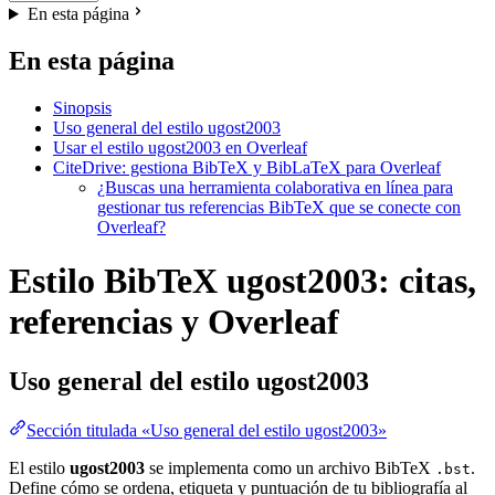
En esta página
En esta página
Sinopsis
Uso general del estilo ugost2003
Usar el estilo ugost2003 en Overleaf
CiteDrive: gestiona BibTeX y BibLaTeX para Overleaf
¿Buscas una herramienta colaborativa en línea para
gestionar tus referencias BibTeX que se conecte con
Overleaf?
Estilo BibTeX ugost2003: citas,
referencias y Overleaf
Uso general del estilo
ugost2003
Sección titulada «Uso general del estilo ugost2003»
El estilo
ugost2003
se implementa como un archivo BibTeX
.
.bst
Define cómo se ordena, etiqueta y puntuación de tu bibliografía al