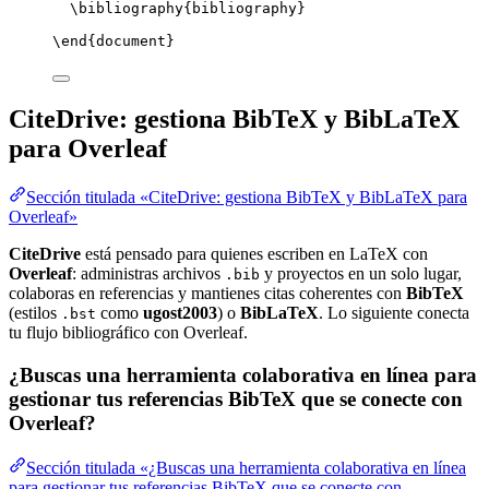
\bibliography
{bibliography}
\end
{
document
}
CiteDrive: gestiona BibTeX y BibLaTeX
para Overleaf
Sección titulada «CiteDrive: gestiona BibTeX y BibLaTeX para
Overleaf»
CiteDrive
está pensado para quienes escriben en LaTeX con
Overleaf
: administras archivos
y proyectos en un solo lugar,
.bib
colaboras en referencias y mantienes citas coherentes con
BibTeX
(estilos
como
ugost2003
) o
BibLaTeX
. Lo siguiente conecta
.bst
tu flujo bibliográfico con Overleaf.
¿Buscas una herramienta colaborativa en línea para
gestionar tus referencias BibTeX que se conecte con
Overleaf?
Sección titulada «¿Buscas una herramienta colaborativa en línea
para gestionar tus referencias BibTeX que se conecte con