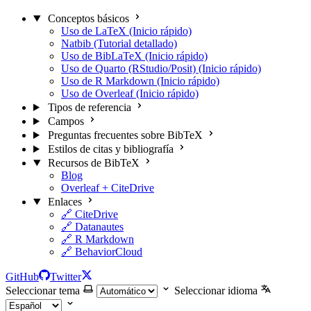
Conceptos básicos
Uso de LaTeX (Inicio rápido)
Natbib (Tutorial detallado)
Uso de BibLaTeX (Inicio rápido)
Uso de Quarto (RStudio/Posit) (Inicio rápido)
Uso de R Markdown (Inicio rápido)
Uso de Overleaf (Inicio rápido)
Tipos de referencia
Campos
Preguntas frecuentes sobre BibTeX
Estilos de citas y bibliografía
Recursos de BibTeX
Blog
Overleaf + CiteDrive
Enlaces
🔗 CiteDrive
🔗 Datanautes
🔗 R Markdown
🔗 BehaviorCloud
GitHub
Twitter
Seleccionar tema
Seleccionar idioma