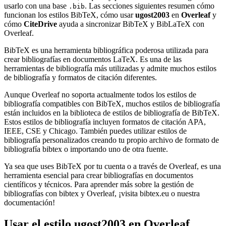
usarlo con una base
. Las secciones siguientes resumen cómo
.bib
funcionan los estilos BibTeX, cómo usar
ugost2003
en
Overleaf
y
cómo
CiteDrive
ayuda a sincronizar BibTeX y BibLaTeX con
Overleaf.
BibTeX es una herramienta bibliográfica poderosa utilizada para
crear bibliografías en documentos LaTeX. Es una de las
herramientas de bibliografía más utilizadas y admite muchos estilos
de bibliografía y formatos de citación diferentes.
Aunque Overleaf no soporta actualmente todos los estilos de
bibliografía compatibles con BibTeX, muchos estilos de bibliografía
están incluidos en la biblioteca de estilos de bibliografía de BibTeX.
Estos estilos de bibliografía incluyen formatos de citación APA,
IEEE, CSE y Chicago. También puedes utilizar estilos de
bibliografía personalizados creando tu propio archivo de formato de
bibliografía bibtex o importando uno de otra fuente.
Ya sea que uses BibTeX por tu cuenta o a través de Overleaf, es una
herramienta esencial para crear bibliografías en documentos
científicos y técnicos. Para aprender más sobre la gestión de
bibliografías con bibtex y Overleaf, ¡visita bibtex.eu o nuestra
documentación!
Usar el estilo
ugost2003
en Overleaf