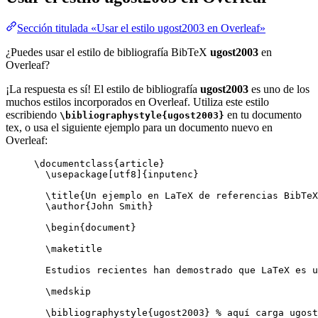
Sección titulada «Usar el estilo ugost2003 en Overleaf»
¿Puedes usar el estilo de bibliografía BibTeX
ugost2003
en
Overleaf?
¡La respuesta es sí! El estilo de bibliografía
ugost2003
es uno de los
muchos estilos incorporados en Overleaf. Utiliza este estilo
escribiendo
en tu documento
\bibliographystyle{ugost2003}
tex, o usa el siguiente ejemplo para un documento nuevo en
Overleaf:
\documentclass
{
article
}
\usepackage
[
utf8
]{
inputenc
}
\title
{Un ejemplo en LaTeX de referencias BibTeX
\author
{John Smith}
\begin
{
document
}
\maketitle
Estudios recientes han demostrado que LaTeX es u
\medskip
\bibliographystyle
{ugost2003} 
% aquí carga ugost